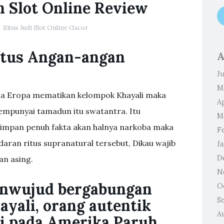
 Slot Online Review
Situs Judi Slot Online Gacor
itus Angan-angan
A
J
M
ala Eropa mematikan kelompok Khayali maka
Ap
mpunyai tamadun itu swatantra. Itu
M
yimpan penuh fakta akan halnya narkoba maka
F
aran ritus supranatural tersebut, Dikau wajib
J
D
n asing.
N
anwujud bergabungan
O
S
yali, orang autentik
A
si pada Amerika Paruh