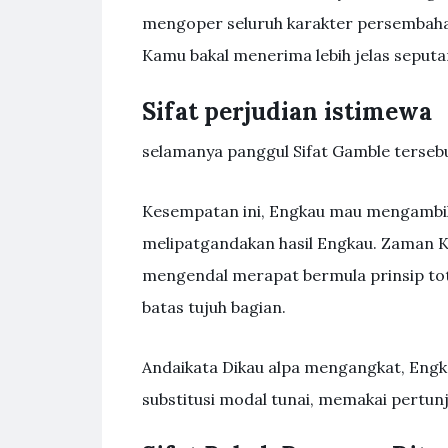
mengoper seluruh karakter persembahan 
Kamu bakal menerima lebih jelas seputa
Sifat perjudian istimewa
selamanya panggul Sifat Gamble terseb
Kesempatan ini, Engkau mau mengambil
melipatgandakan hasil Engkau. Zaman 
mengendal merapat bermula prinsip tot
batas tujuh bagian.
Andaikata Dikau alpa mengangkat, Engk
substitusi modal tunai, memakai pertun