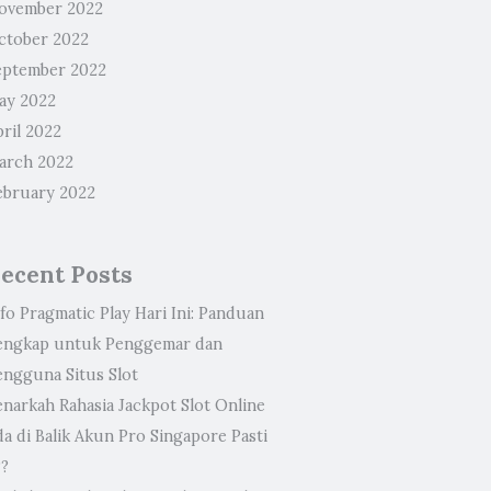
ovember 2022
ctober 2022
eptember 2022
ay 2022
ril 2022
arch 2022
ebruary 2022
ecent Posts
fo Pragmatic Play Hari Ini: Panduan
engkap untuk Penggemar dan
engguna Situs Slot
enarkah Rahasia Jackpot Slot Online
a di Balik Akun Pro Singapore Pasti
P?