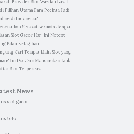
pakah Provider Slot Wazdan Layak
di Pilihan Utama Para Pecinta Judi
nline di Indonesia?
enemukan Sensasi Bermain dengan
asan Slot Gacor Hari Ini Netent
ang Bikin Ketagihan
ingung Cari Tempat Main Slot yang
man? Ini Dia Cara Menemukan Link
aftar Slot Terpercaya
atest News
tus slot gacor
tus toto