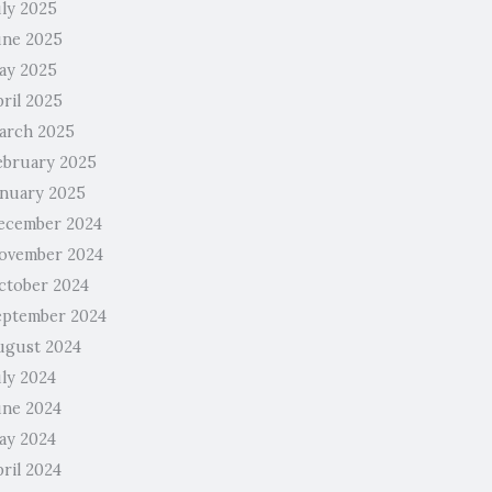
uly 2025
une 2025
ay 2025
pril 2025
arch 2025
ebruary 2025
anuary 2025
ecember 2024
ovember 2024
ctober 2024
eptember 2024
ugust 2024
uly 2024
une 2024
ay 2024
ril 2024