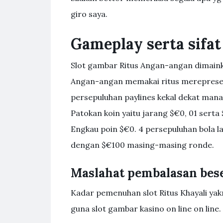
giro saya.
Gameplay serta sifat
Slot gambar Ritus Angan-angan dimainkan
Angan-angan memakai ritus merepresen
persepuluhan paylines kekal dekat man
Patokan koin yaitu jarang $€0, 01 serta
Engkau poin $€0. 4 persepuluhan bola 
dengan $€100 masing-masing ronde.
Maslahat pembalasan bese
Kadar pemenuhan slot Ritus Khayali yak
guna slot gambar kasino on line on line.