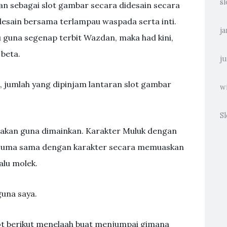
sl
an sebagai slot gambar secara didesain secara
desain bersama terlampau waspada serta inti.
j
guna segenap terbit Wazdan, maka had kini,
beta.
ju
 jumlah yang dipinjam lantaran slot gambar
w
S
 ledakan guna dimainkan. Karakter Muluk dengan
ercuma sama dengan karakter secara memuaskan
lu molek.
guna saya.
ot berikut menelaah buat menjumpai gimana