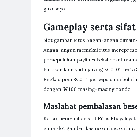
giro saya.
Gameplay serta sifat
Slot gambar Ritus Angan-angan dimainkan
Angan-angan memakai ritus merepresen
persepuluhan paylines kekal dekat man
Patokan koin yaitu jarang $€0, 01 serta
Engkau poin $€0. 4 persepuluhan bola 
dengan $€100 masing-masing ronde.
Maslahat pembalasan bese
Kadar pemenuhan slot Ritus Khayali yak
guna slot gambar kasino on line on line.