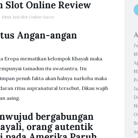
 Slot Online Review
Situs Judi Slot Online Gacor
itus Angan-angan
A
J
M
ala Eropa mematikan kelompok Khayali maka
Ap
mpunyai tamadun itu swatantra. Itu
M
yimpan penuh fakta akan halnya narkoba maka
F
aran ritus supranatural tersebut, Dikau wajib
J
D
n asing.
N
anwujud bergabungan
O
S
yali, orang autentik
A
si pada Amerika Paruh