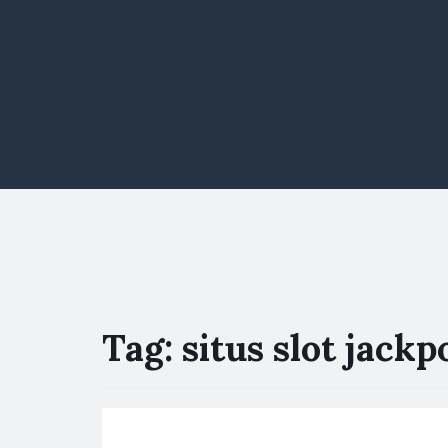
Tag:
situs slot jack