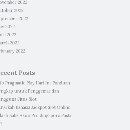
ovember 2022
ctober 2022
eptember 2022
ay 2022
ril 2022
arch 2022
ebruary 2022
ecent Posts
fo Pragmatic Play Hari Ini: Panduan
engkap untuk Penggemar dan
engguna Situs Slot
enarkah Rahasia Jackpot Slot Online
a di Balik Akun Pro Singapore Pasti
P?