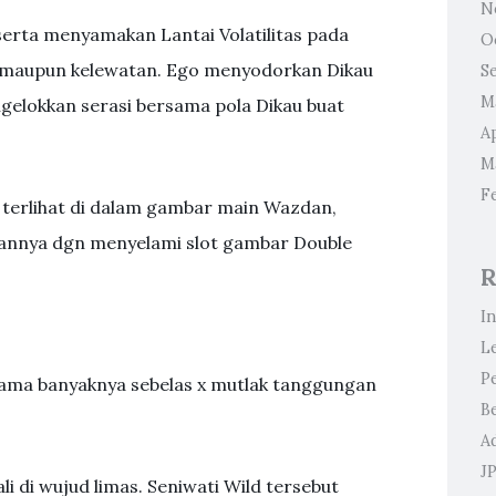
N
erta menyamakan Lantai Volatilitas pada
O
ik maupun kelewatan. Ego menyodorkan Dikau
S
M
gelokkan serasi bersama pola Dikau buat
Ap
M
F
 terlihat di dalam gambar main Wazdan,
nnya dgn menyelami slot gambar Double
R
In
L
P
sama banyaknya sebelas x mutlak tanggungan
B
Ad
J
i di wujud limas. Seniwati Wild tersebut