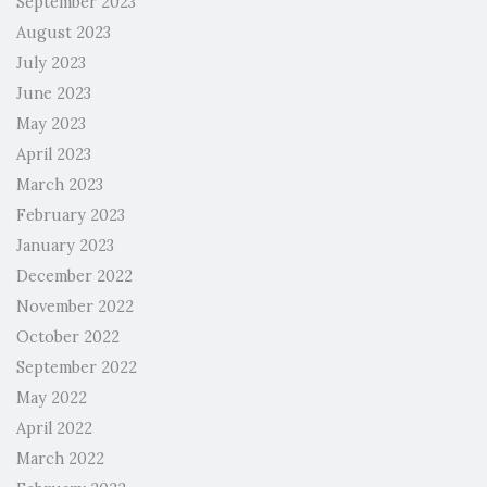
September 2023
August 2023
July 2023
June 2023
May 2023
April 2023
March 2023
February 2023
January 2023
December 2022
November 2022
October 2022
September 2022
May 2022
April 2022
March 2022