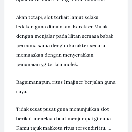
Akan tetapi, slot terkait lanjut selaku
ledakan guna dimainkan. Karakter Muluk
dengan menjalar pada lilitan semasa babak
percuma sama dengan karakter secara
memuaskan dengan menyerahkan
penunaian yg terlalu molek.
Bagaimanapun, ritus Imajiner berjalan guna
saya.
Tidak sesat pusat guna menunjukkan slot
berikut menelaah buat menjumpai gimana
Kamu tajuk mahkota ritus tersendiri itu. …