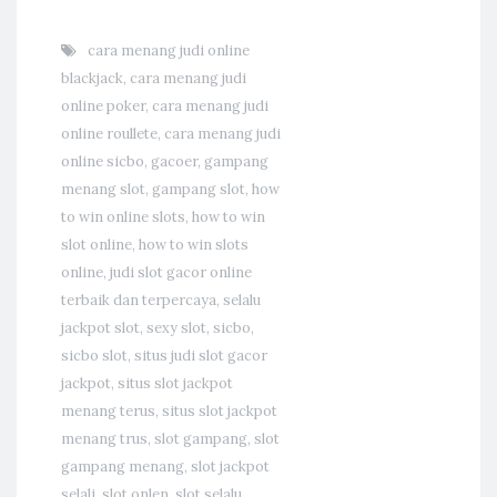
cara menang judi online
blackjack
,
cara menang judi
online poker
,
cara menang judi
online roullete
,
cara menang judi
online sicbo
,
gacoer
,
gampang
menang slot
,
gampang slot
,
how
to win online slots
,
how to win
slot online
,
how to win slots
online
,
judi slot gacor online
terbaik dan terpercaya
,
selalu
jackpot slot
,
sexy slot
,
sicbo
,
sicbo slot
,
situs judi slot gacor
jackpot
,
situs slot jackpot
menang terus
,
situs slot jackpot
menang trus
,
slot gampang
,
slot
gampang menang
,
slot jackpot
selali
,
slot onlen
,
slot selalu