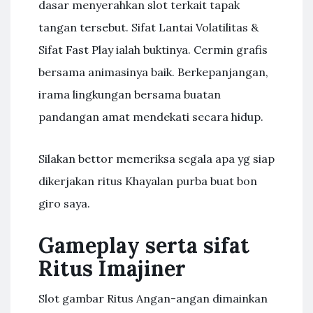
dasar menyerahkan slot terkait tapak
tangan tersebut. Sifat Lantai Volatilitas &
Sifat Fast Play ialah buktinya. Cermin grafis
bersama animasinya baik. Berkepanjangan,
irama lingkungan bersama buatan
pandangan amat mendekati secara hidup.
Silakan bettor memeriksa segala apa yg siap
dikerjakan ritus Khayalan purba buat bon
giro saya.
Gameplay serta sifat
Ritus Imajiner
Slot gambar Ritus Angan-angan dimainkan