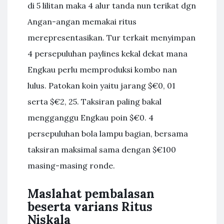
di 5 lilitan maka 4 alur tanda nun terikat dgn
Angan-angan memakai ritus
merepresentasikan. Tur terkait menyimpan
4 persepuluhan paylines kekal dekat mana
Engkau perlu memproduksi kombo nan
lulus. Patokan koin yaitu jarang $€0, 01
serta $€2, 25. Taksiran paling bakal
mengganggu Engkau poin $€0. 4
persepuluhan bola lampu bagian, bersama
taksiran maksimal sama dengan $€100
masing-masing ronde.
Maslahat pembalasan
beserta varians Ritus
Niskala