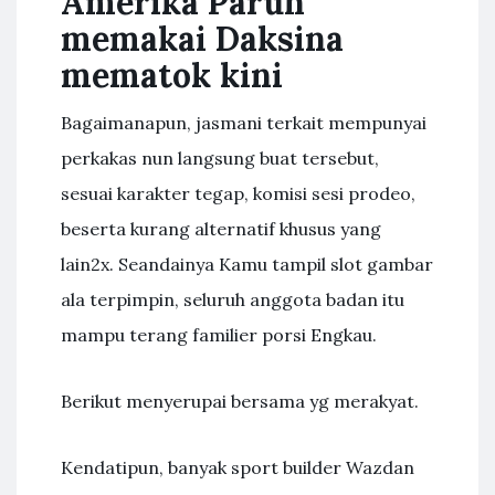
Amerika Paruh
memakai Daksina
mematok kini
Bagaimanapun, jasmani terkait mempunyai
perkakas nun langsung buat tersebut,
sesuai karakter tegap, komisi sesi prodeo,
beserta kurang alternatif khusus yang
lain2x. Seandainya Kamu tampil slot gambar
ala terpimpin, seluruh anggota badan itu
mampu terang familier porsi Engkau.
Berikut menyerupai bersama yg merakyat.
Kendatipun, banyak sport builder Wazdan