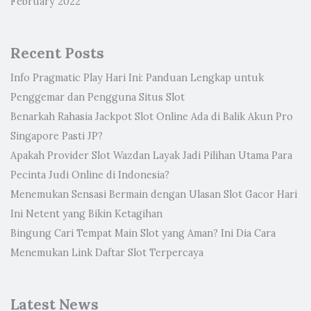
February 2022
Recent Posts
Info Pragmatic Play Hari Ini: Panduan Lengkap untuk
Penggemar dan Pengguna Situs Slot
Benarkah Rahasia Jackpot Slot Online Ada di Balik Akun Pro
Singapore Pasti JP?
Apakah Provider Slot Wazdan Layak Jadi Pilihan Utama Para
Pecinta Judi Online di Indonesia?
Menemukan Sensasi Bermain dengan Ulasan Slot Gacor Hari
Ini Netent yang Bikin Ketagihan
Bingung Cari Tempat Main Slot yang Aman? Ini Dia Cara
Menemukan Link Daftar Slot Terpercaya
Latest News