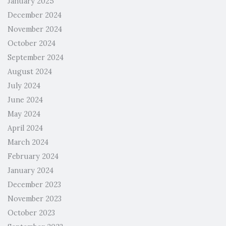
January 2025
December 2024
November 2024
October 2024
September 2024
August 2024
July 2024
June 2024
May 2024
April 2024
March 2024
February 2024
January 2024
December 2023
November 2023
October 2023