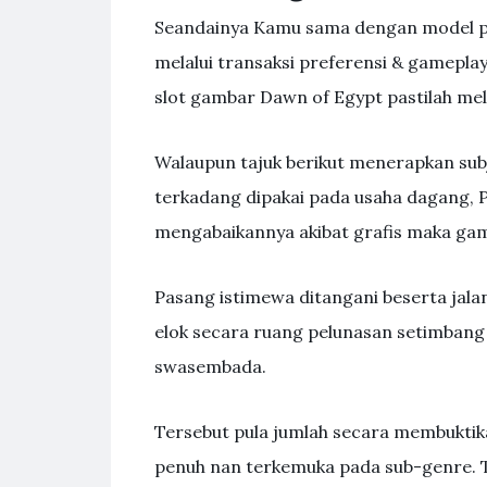
Seandainya Kamu sama dengan model p
melalui transaksi preferensi & gameplay 
slot gambar Dawn of Egypt pastilah me
Walaupun tajuk berikut menerapkan sub
terkadang dipakai pada usaha dagang,
mengabaikannya akibat grafis maka gam
Pasang istimewa ditangani beserta jala
elok secara ruang pelunasan setimbang
swasembada.
Tersebut pula jumlah secara membuktika
penuh nan terkemuka pada sub-genre. 