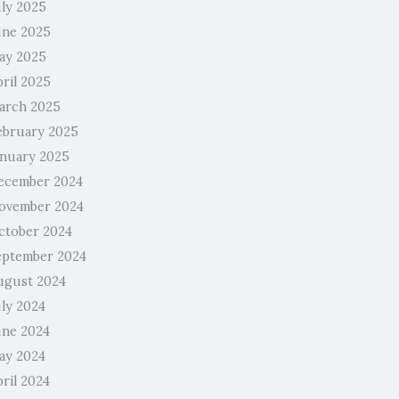
uly 2025
une 2025
ay 2025
pril 2025
arch 2025
ebruary 2025
anuary 2025
ecember 2024
ovember 2024
ctober 2024
eptember 2024
ugust 2024
uly 2024
une 2024
ay 2024
ril 2024