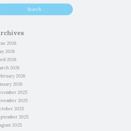
rchives
une 2026
ay 2026
ril 2026
arch 2026
ebruary 2026
anuary 2026
ecember 2025
ovember 2025
ctober 2025
eptember 2025
ugust 2025