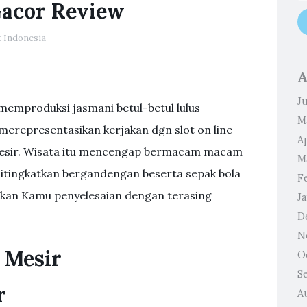
Gacor Review
t Indonesia
A
J
memproduksi jasmani betul-betul lulus
M
 merepresentasikan kerjakan dgn slot on line
Ap
 Mesir. Wisata itu mencengap bermacam macam
M
itingkatkan bergandengan beserta sepak bola
F
skan Kamu penyelesaian dengan terasing
J
D
N
 Mesir
O
S
r
A