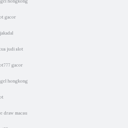
ogel hongkong
ot gacor
jakadal
tus judi slot
lot777 gacor
ogel hongkong
ot
ive draw macau