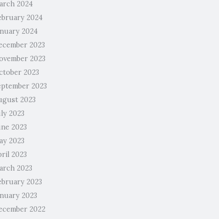
arch 2024
ebruary 2024
anuary 2024
ecember 2023
ovember 2023
ctober 2023
eptember 2023
ugust 2023
uly 2023
une 2023
ay 2023
ril 2023
arch 2023
ebruary 2023
anuary 2023
ecember 2022