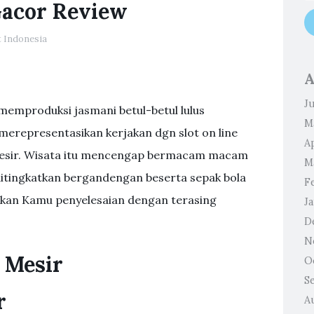
Gacor Review
t Indonesia
A
J
memproduksi jasmani betul-betul lulus
M
 merepresentasikan kerjakan dgn slot on line
Ap
 Mesir. Wisata itu mencengap bermacam macam
M
itingkatkan bergandengan beserta sepak bola
F
skan Kamu penyelesaian dengan terasing
J
D
N
 Mesir
O
S
r
A