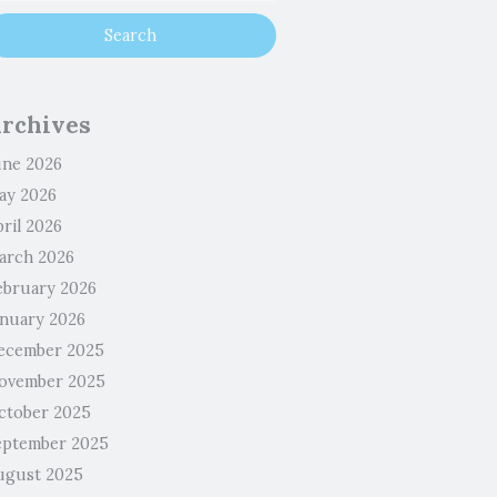
rchives
une 2026
ay 2026
ril 2026
arch 2026
ebruary 2026
anuary 2026
ecember 2025
ovember 2025
ctober 2025
eptember 2025
ugust 2025