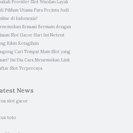
pakah Provider Slot Wazdan Layak
di Pilihan Utama Para Pecinta Judi
nline di Indonesia?
enemukan Sensasi Bermain dengan
asan Slot Gacor Hari Ini Netent
ang Bikin Ketagihan
ingung Cari Tempat Main Slot yang
man? Ini Dia Cara Menemukan Link
aftar Slot Terpercaya
atest News
tus slot gacor
tus toto