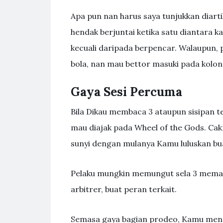
Apa pun nan harus saya tunjukkan diarti
hendak berjuntai ketika satu diantara k
kecuali daripada berpencar. Walaupun, 
bola, nan mau bettor masuki pada kolon
Gaya Sesi Percuma
Bila Dikau membaca 3 ataupun sisipan te
mau diajak pada Wheel of the Gods. Ca
sunyi dengan mulanya Kamu luluskan buat
Pelaku mungkin memungut sela 3 memaka
arbitrer, buat peran terkait.
Semasa gaya bagian prodeo, Kamu meng