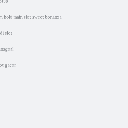
ot88
am hoki main slot sweet bonanza
di slot
insgoal
lot gacor