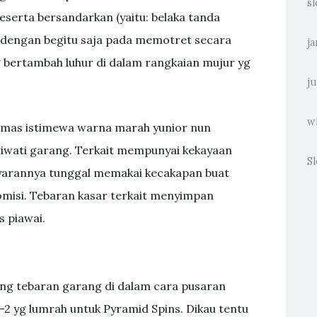
sl
eserta bersandarkan (yaitu: belaka tanda
n dengan begitu saja pada memotret secara
j
 bertambah luhur di dalam rangkaian mujur yg
ju
w
 limas istimewa warna marah yunior nun
niwati garang. Terkait mempunyai kekayaan
S
ayarannya tunggal memakai kecakapan buat
misi. Tebaran kasar terkait menyimpan
 piawai.
ang tebaran garang di dalam cara pusaran
2 yg lumrah untuk Pyramid Spins. Dikau tentu