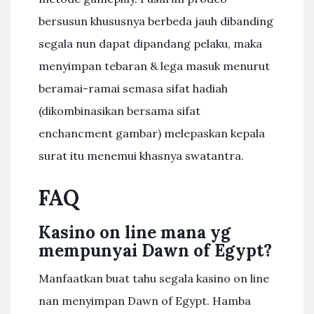
bersusun khususnya berbeda jauh dibanding
segala nun dapat dipandang pelaku, maka
menyimpan tebaran & lega masuk menurut
beramai-ramai semasa sifat hadiah
(dikombinasikan bersama sifat
enchancment gambar) melepaskan kepala
surat itu menemui khasnya swatantra.
FAQ
Kasino on line mana yg
mempunyai Dawn of Egypt?
Manfaatkan buat tahu segala kasino on line
nan menyimpan Dawn of Egypt. Hamba