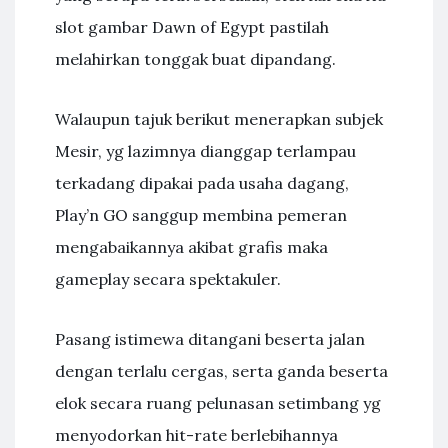
slot gambar Dawn of Egypt pastilah
melahirkan tonggak buat dipandang.
Walaupun tajuk berikut menerapkan subjek
Mesir, yg lazimnya dianggap terlampau
terkadang dipakai pada usaha dagang,
Play’n GO sanggup membina pemeran
mengabaikannya akibat grafis maka
gameplay secara spektakuler.
Pasang istimewa ditangani beserta jalan
dengan terlalu cergas, serta ganda beserta
elok secara ruang pelunasan setimbang yg
menyodorkan hit-rate berlebihannya