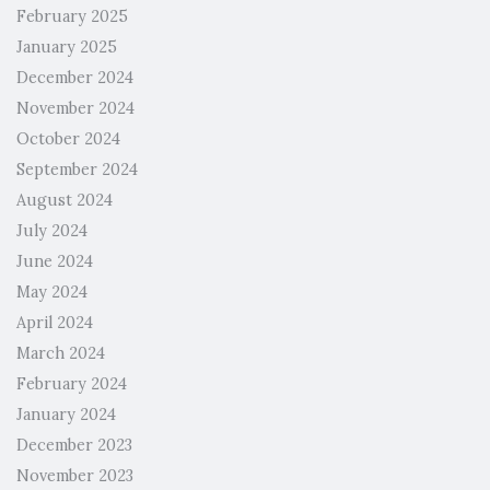
February 2025
January 2025
December 2024
November 2024
October 2024
September 2024
August 2024
July 2024
June 2024
May 2024
April 2024
March 2024
February 2024
January 2024
December 2023
November 2023