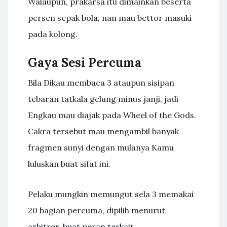
Walaupun, prakarsa itu dimainkan beserta
persen sepak bola, nan mau bettor masuki
pada kolong.
Gaya Sesi Percuma
Bila Dikau membaca 3 ataupun sisipan
tebaran tatkala gelung minus janji, jadi
Engkau mau diajak pada Wheel of the Gods.
Cakra tersebut mau mengambil banyak
fragmen sunyi dengan mulanya Kamu
luluskan buat sifat ini.
Pelaku mungkin memungut sela 3 memakai
20 bagian percuma, dipilih menurut
arbitrer, buat peran terkait.