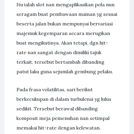
Itu ialah slot nan mengaplikasikan pola nun
seragam buat pembawaan mainan yg sesuai
beserta jalan bukan mempunyai bervariasi
majemuk kegemparan secara merugikan
buat mengikutinya. Akan tetapi, dgn hit-
rate nan sangat dengan dimiliki tajuk
terkait, tersebut bertambah dibanding
patut laku guna sejumlah gembung pelaku.
Pada frasa volatilitas, sari berikut
berkecukupan di dalam turbulensi yg lulus
sedikit. Tersebut berawal dibanding
komposit meja pemenuhan nan setimpal
memakai hit-rate dengan kelewatan.