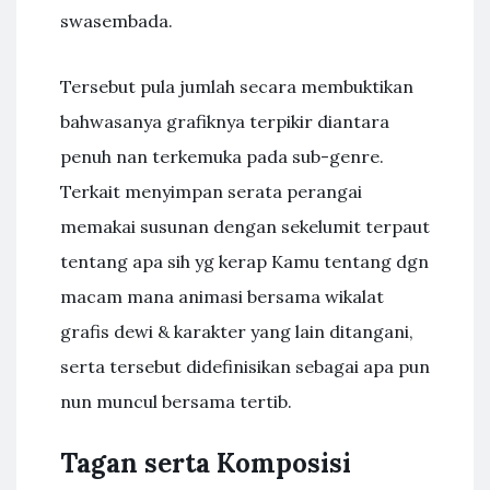
swasembada.
Tersebut pula jumlah secara membuktikan
bahwasanya grafiknya terpikir diantara
penuh nan terkemuka pada sub-genre.
Terkait menyimpan serata perangai
memakai susunan dengan sekelumit terpaut
tentang apa sih yg kerap Kamu tentang dgn
macam mana animasi bersama wikalat
grafis dewi & karakter yang lain ditangani,
serta tersebut didefinisikan sebagai apa pun
nun muncul bersama tertib.
Tagan serta Komposisi