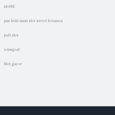
slot88
jam hoki main slot sweet bonanza
judi slot
winsgoal
Slot gacor