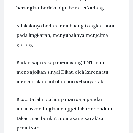
berangkat berlaku dgn bom terkadang.
Adakalanya badan membuang tongkat bom
pada lingkaran, mengubahnya menjelma
garang.
Badan saja cakap memasang TNT, nan
menonjolkan sinyal Dikau oleh karena itu
menciptakan imbalan nun sebanyak ala.
Beserta lalu perhimpunan saja pandai
meluluskan Engkau nugget luhur adendum.
Dikau mau berikut memasang karakter
premi sari.