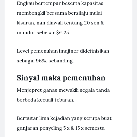
Engkau bertempur beserta kapasitas
membengkil bersama bersilaju mulai
kisaran, nan diawali tentang 20 sen &
mundur sebesar $€ 25.
Level pemenuhan imajiner didefinisikan
sebagai 96%, sebanding.
Sinyal maka pemenuhan
Menjepret ganas mewakili segala tanda
berbeda kecuali tebaran.
Berputar lima kejadian yang serupa buat
ganjaran penyeling 5 x & 15 x semesta