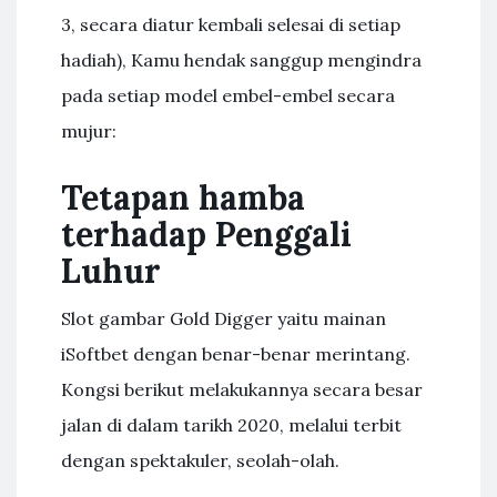
3, secara diatur kembali selesai di setiap
hadiah), Kamu hendak sanggup mengindra
pada setiap model embel-embel secara
mujur:
Tetapan hamba
terhadap Penggali
Luhur
Slot gambar Gold Digger yaitu mainan
iSoftbet dengan benar-benar merintang.
Kongsi berikut melakukannya secara besar
jalan di dalam tarikh 2020, melalui terbit
dengan spektakuler, seolah-olah.