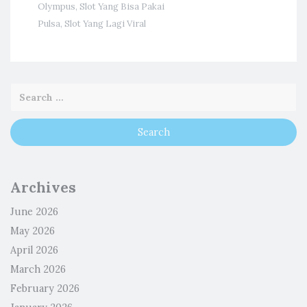
Olympus
,
Slot Yang Bisa Pakai
Pulsa
,
Slot Yang Lagi Viral
Archives
June 2026
May 2026
April 2026
March 2026
February 2026