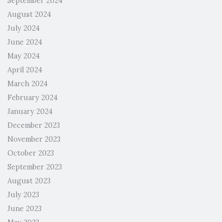
September 2024
August 2024
July 2024
June 2024
May 2024
April 2024
March 2024
February 2024
January 2024
December 2023
November 2023
October 2023
September 2023
August 2023
July 2023
June 2023