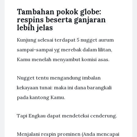
Tambahan pokok globe:
respins beserta ganjaran
lebih jelas
Kunjung selesai terdapat 5 nugget aurum
sampai-sampai yg merebak dalam lilitan,
Kamu menelah menyambut komisi asas.
Nugget tentu mengandung imbalan
kekayaan tunai: maka ini dana barangkali
pada kantong Kamu.
Tapi Engkau dapat mendeteksi cenderung.
Menjalani respin prominen (Anda mencapai