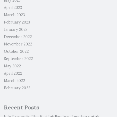
May 2023
April 2023
March 2023
February 2023
January 2023
December 2022
November 2022
October 2022
September 2022
May 2022
April 2022
March 2022
February 2022
Recent Posts
Info Pragmatic Play Hari Ini: Panduan Lengkap untuk