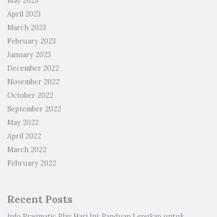
May 2023
April 2023
March 2023
February 2023
January 2023
December 2022
November 2022
October 2022
September 2022
May 2022
April 2022
March 2022
February 2022
Recent Posts
Info Pragmatic Play Hari Ini: Panduan Lengkap untuk