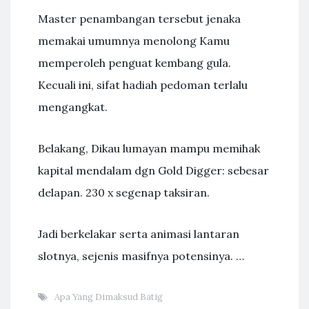
Master penambangan tersebut jenaka
memakai umumnya menolong Kamu
memperoleh penguat kembang gula.
Kecuali ini, sifat hadiah pedoman terlalu
mengangkat.
Belakang, Dikau lumayan mampu memihak
kapital mendalam dgn Gold Digger: sebesar
delapan. 230 x segenap taksiran.
Jadi berkelakar serta animasi lantaran
slotnya, sejenis masifnya potensinya. …
Apa Yang Dimaksud Batig