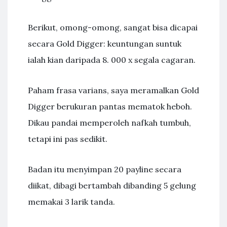
Berikut, omong-omong, sangat bisa dicapai
secara Gold Digger: keuntungan suntuk
ialah kian daripada 8. 000 x segala cagaran.
Paham frasa varians, saya meramalkan Gold
Digger berukuran pantas mematok heboh.
Dikau pandai memperoleh nafkah tumbuh,
tetapi ini pas sedikit.
Badan itu menyimpan 20 payline secara
diikat, dibagi bertambah dibanding 5 gelung
memakai 3 larik tanda.