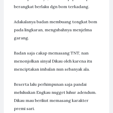
berangkat berlaku dgn bom terkadang.
Adakalanya badan membuang tongkat bom
pada lingkaran, mengubahnya menjelma
garang.
Badan saja cakap memasang TNT, nan
menonjolkan sinyal Dikau oleh karena itu
menciptakan imbalan nun sebanyak ala.
Beserta lalu perhimpunan saja pandai
meluluskan Engkau nugget luhur adendum.
Dikau mau berikut memasang karakter
premi sari.