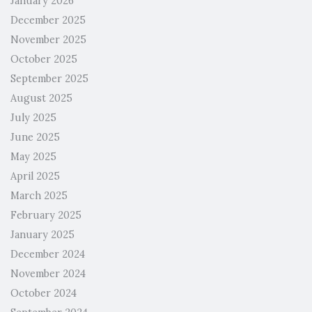
January 2026
December 2025
November 2025
October 2025
September 2025
August 2025
July 2025
June 2025
May 2025
April 2025
March 2025
February 2025
January 2025
December 2024
November 2024
October 2024