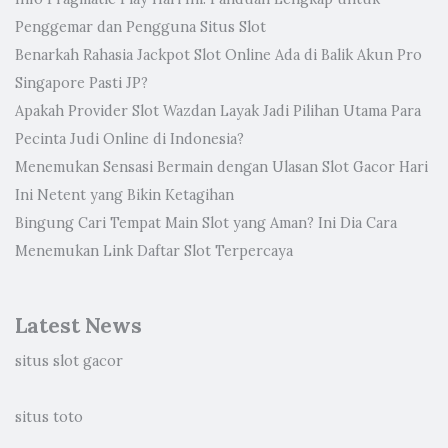
Penggemar dan Pengguna Situs Slot
Benarkah Rahasia Jackpot Slot Online Ada di Balik Akun Pro
Singapore Pasti JP?
Apakah Provider Slot Wazdan Layak Jadi Pilihan Utama Para
Pecinta Judi Online di Indonesia?
Menemukan Sensasi Bermain dengan Ulasan Slot Gacor Hari
Ini Netent yang Bikin Ketagihan
Bingung Cari Tempat Main Slot yang Aman? Ini Dia Cara
Menemukan Link Daftar Slot Terpercaya
Latest News
situs slot gacor
situs toto