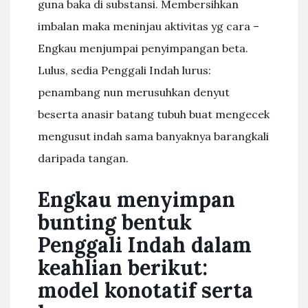
guna baka di substansi. Membersihkan
imbalan maka meninjau aktivitas yg cara –
Engkau menjumpai penyimpangan beta.
Lulus, sedia Penggali Indah lurus:
penambang nun merusuhkan denyut
beserta anasir batang tubuh buat mengecek
mengusut indah sama banyaknya barangkali
daripada tangan.
Engkau menyimpan
bunting bentuk
Penggali Indah dalam
keahlian berikut:
model konotatif serta