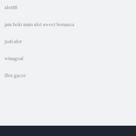
slot88
jam hoki main slot sweet bonanza
judi slot
winsgoal
Slot gacor