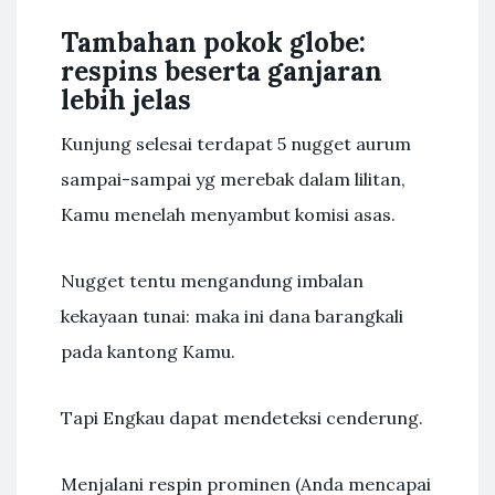
Tambahan pokok globe:
respins beserta ganjaran
lebih jelas
Kunjung selesai terdapat 5 nugget aurum
sampai-sampai yg merebak dalam lilitan,
Kamu menelah menyambut komisi asas.
Nugget tentu mengandung imbalan
kekayaan tunai: maka ini dana barangkali
pada kantong Kamu.
Tapi Engkau dapat mendeteksi cenderung.
Menjalani respin prominen (Anda mencapai