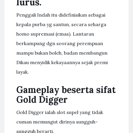
lurus.
Penggali Indah itu didefinisikan sebagai
kepala purba yg santun, secara seharga
homo supremasi (emas). Lantaran
berkampung dgn seorang perempuan
mampu bukan boleh, badan membangun
Dikau menyidik kekayaannya sejak premi
layak.
Gameplay beserta sifat
Gold Digger
Gold Digger ialah slot supel yang tidak
cuman memungut dirinya sungguh-
sungguh berarti.