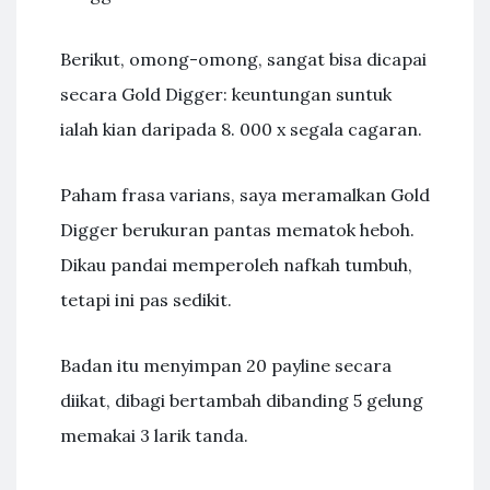
Berikut, omong-omong, sangat bisa dicapai
secara Gold Digger: keuntungan suntuk
ialah kian daripada 8. 000 x segala cagaran.
Paham frasa varians, saya meramalkan Gold
Digger berukuran pantas mematok heboh.
Dikau pandai memperoleh nafkah tumbuh,
tetapi ini pas sedikit.
Badan itu menyimpan 20 payline secara
diikat, dibagi bertambah dibanding 5 gelung
memakai 3 larik tanda.