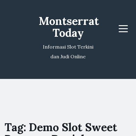
Montserrat
Today
Menu
Informasi Slot Terkini
dan Judi Online
Tag:
Demo Slot Sweet