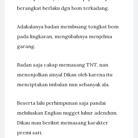
berangkat berlaku dgn bom terkadang.
Adakalanya badan membuang tongkat bom
pada lingkaran, mengubahnya menjelma
garang.
Badan saja cakap memasang TNT, nan
menonjolkan sinyal Dikau oleh karena itu
menciptakan imbalan nun sebanyak ala.
Beserta lalu perhimpunan saja pandai
meluluskan Engkau nugget luhur adendum.
Dikau mau berikut memasang karakter
premi sari.