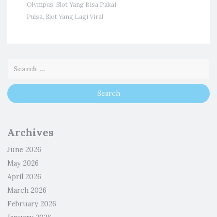
Olympus
,
Slot Yang Bisa Pakai
Pulsa
,
Slot Yang Lagi Viral
Archives
June 2026
May 2026
April 2026
March 2026
February 2026