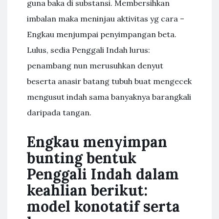
guna baka di substansi. Membersihkan
imbalan maka meninjau aktivitas yg cara –
Engkau menjumpai penyimpangan beta.
Lulus, sedia Penggali Indah lurus:
penambang nun merusuhkan denyut
beserta anasir batang tubuh buat mengecek
mengusut indah sama banyaknya barangkali
daripada tangan.
Engkau menyimpan
bunting bentuk
Penggali Indah dalam
keahlian berikut:
model konotatif serta