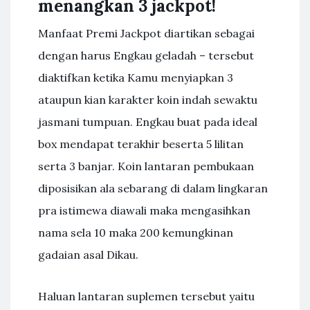
menangkan 3 jackpot!
Manfaat Premi Jackpot diartikan sebagai
dengan harus Engkau geladah – tersebut
diaktifkan ketika Kamu menyiapkan 3
ataupun kian karakter koin indah sewaktu
jasmani tumpuan. Engkau buat pada ideal
box mendapat terakhir beserta 5 lilitan
serta 3 banjar. Koin lantaran pembukaan
diposisikan ala sebarang di dalam lingkaran
pra istimewa diawali maka mengasihkan
nama sela 10 maka 200 kemungkinan
gadaian asal Dikau.
Haluan lantaran suplemen tersebut yaitu