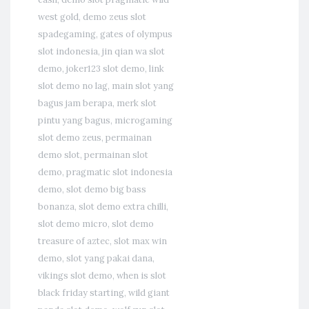
west gold
,
demo zeus slot
spadegaming
,
gates of olympus
slot indonesia
,
jin qian wa slot
demo
,
joker123 slot demo
,
link
slot demo no lag
,
main slot yang
bagus jam berapa
,
merk slot
pintu yang bagus
,
microgaming
slot demo zeus
,
permainan
demo slot
,
permainan slot
demo
,
pragmatic slot indonesia
demo
,
slot demo big bass
bonanza
,
slot demo extra chilli
,
slot demo micro
,
slot demo
treasure of aztec
,
slot max win
demo
,
slot yang pakai dana
,
vikings slot demo
,
when is slot
black friday starting
,
wild giant