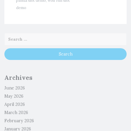
panda slot demo
,
wolf run slot
demo
Archives
June 2026
May 2026
April 2026
March 2026
February 2026
January 2026