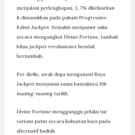
menjalani perlengkapan, 3, 7% dikeluarkan
& dimasukkan pada paham Progressive
Kabut Jackpot. Semakin menjamur suku
secara mengangkat Divine Fortune, tambah
lekas jackpot revolusioner hendak
bertumbuh.
Per dirilis, awak duga mengamati Raya
Jackpot menyusun sama banyaknya 10k
masing-masing tarikh.
Divine Fortune mengganggu pelaku tur
varians patut secara kekuatan kaya pada
alternatif hadiah.