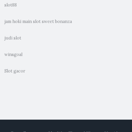
slot88
jam hoki main slot sweet bonanza
judi slot
winsgoal
Slot gacor