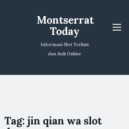
Montserrat
Today
Menu
Informasi Slot Terkini
dan Judi Online
Tag:
jin qian wa slot