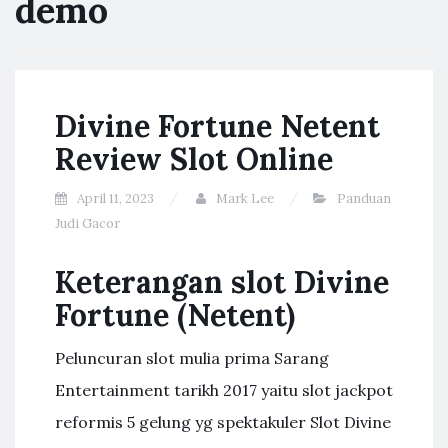
demo
Divine Fortune Netent
Review Slot Online
April 11, 2023
Mark Lee
Panduan
Judi Gacor
Keterangan slot Divine
Fortune (Netent)
Peluncuran slot mulia prima Sarang
Entertainment tarikh 2017 yaitu slot jackpot
reformis 5 gelung yg spektakuler Slot Divine