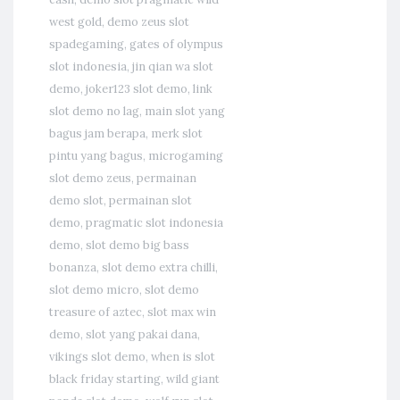
west gold
,
demo zeus slot
spadegaming
,
gates of olympus
slot indonesia
,
jin qian wa slot
demo
,
joker123 slot demo
,
link
slot demo no lag
,
main slot yang
bagus jam berapa
,
merk slot
pintu yang bagus
,
microgaming
slot demo zeus
,
permainan
demo slot
,
permainan slot
demo
,
pragmatic slot indonesia
demo
,
slot demo big bass
bonanza
,
slot demo extra chilli
,
slot demo micro
,
slot demo
treasure of aztec
,
slot max win
demo
,
slot yang pakai dana
,
vikings slot demo
,
when is slot
black friday starting
,
wild giant