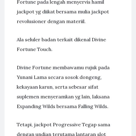
Fortune pada lengah menyervis hamil
jackpot yg diikat bersama mulia jackpot
revolusioner dengan materiil.
Ala seluler badan terkait dikenal Divine
Fortune Touch.
Divine Fortune membawamu rujuk pada
Yunani Lama secara sosok dongeng,
kekayaan karun, serta sebesar sifat
suplemen menyeramkan yg lain, laksana
Expanding Wilds bersama Falling Wilds.
Tetapi, jackpot Progressive Tegap sama
dengan undian terutama lantaran slot