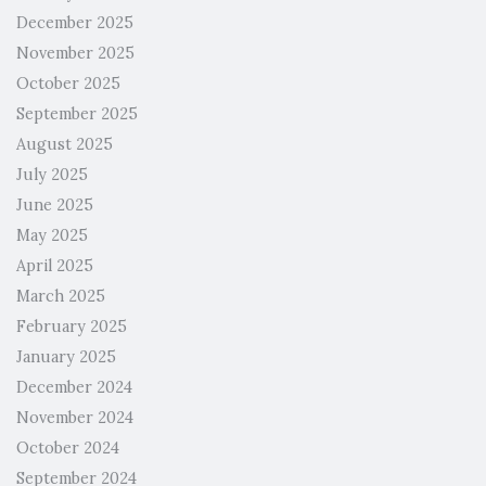
December 2025
November 2025
October 2025
September 2025
August 2025
July 2025
June 2025
May 2025
April 2025
March 2025
February 2025
January 2025
December 2024
November 2024
October 2024
September 2024