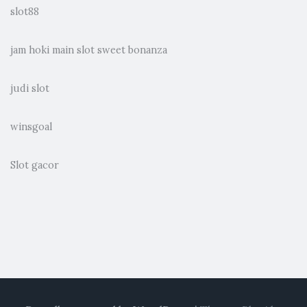
slot88
jam hoki main slot sweet bonanza
judi slot
winsgoal
Slot gacor