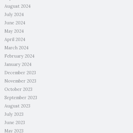
August 2024
July 2024
June 2024
May 2024
April 2024
March 2024
February 2024
January 2024
December 2023
November 2023
October 2023
September 2023
August 2023
July 2023
June 2023
May 2023