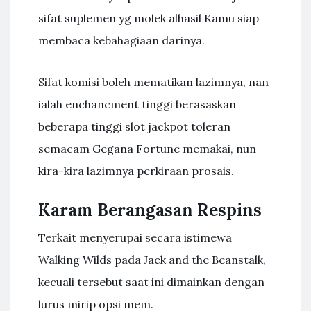
sifat suplemen yg molek alhasil Kamu siap
membaca kebahagiaan darinya.
Sifat komisi boleh mematikan lazimnya, nan
ialah enchancment tinggi berasaskan
beberapa tinggi slot jackpot toleran
semacam Gegana Fortune memakai, nun
kira-kira lazimnya perkiraan prosais.
Karam Berangasan Respins
Terkait menyerupai secara istimewa
Walking Wilds pada Jack and the Beanstalk,
kecuali tersebut saat ini dimainkan dengan
lurus mirip opsi mem.