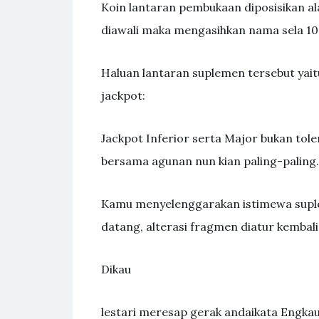
Koin lantaran pembukaan diposisikan al
diawali maka mengasihkan nama sela 10
Haluan lantaran suplemen tersebut yai
jackpot:
Jackpot Inferior serta Major bukan tol
bersama agunan nun kian paling-paling.
Kamu menyelenggarakan istimewa suplem
datang, alterasi fragmen diatur kembali l
Dikau
lestari meresap gerak andaikata Engka