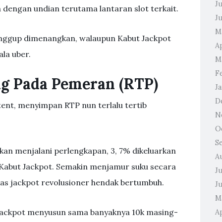
J
 dengan undian terutama lantaran slot terkait.
J
M
sanggup dimenangkan, walaupun Kabut Jackpot
A
la uber.
M
F
ng Pada Pemeran (RTP)
J
D
ent, menyimpan RTP nun terlalu tertib
N
O
S
kan menjalani perlengkapan, 3, 7% dikeluarkan
A
Kabut Jackpot. Semakin menjamur suku secara
J
as jackpot revolusioner hendak bertumbuh.
J
M
 Jackpot menyusun sama banyaknya 10k masing-
Ap