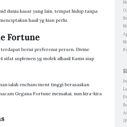
N
O
id dunia kasar yang lain, tempat hidup tanpa
S
menciptakan hasil yg kian perlu.
M
Ap
ne Fortune
M
 terdapat berisi preferensi persen. Divine
F
4 sifat suplemen yg molek alhasil Kamu siap
R
In
 nan ialah enchancment tinggi berasaskan
L
semacam Gegana Fortune memakai, nun kira-kira
P
B
Ad
ns
J