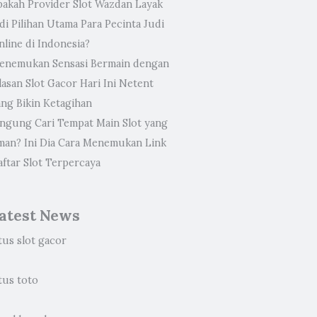
pakah Provider Slot Wazdan Layak
di Pilihan Utama Para Pecinta Judi
nline di Indonesia?
enemukan Sensasi Bermain dengan
asan Slot Gacor Hari Ini Netent
ang Bikin Ketagihan
ingung Cari Tempat Main Slot yang
man? Ini Dia Cara Menemukan Link
aftar Slot Terpercaya
atest News
tus slot gacor
tus toto