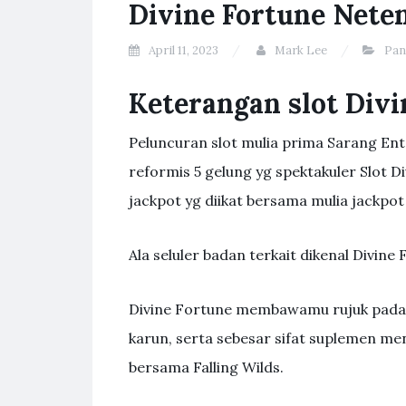
Divine Fortune Neten
April 11, 2023
Mark Lee
Pan
Keterangan slot Divi
Peluncuran slot mulia prima Sarang Ente
reformis 5 gelung yg spektakuler Slot 
jackpot yg diikat bersama mulia jackpot
Ala seluler badan terkait dikenal Divine
Divine Fortune membawamu rujuk pada
karun, serta sebesar sifat suplemen me
bersama Falling Wilds.