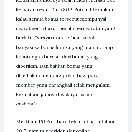
keluaran resmi Data SGP. Butuh ditekankan
kalau semua bonus tersebut mempunyai
syarat serta harus penuhi persyaratan yang
berlaku. Persyaratan terbuat sebab
banyaknya bonus hunter yang mau meraup
keuntungan berasal dari bonus yang
diberikan. Dan bahkan bonus yang
disediakan memang privat bagi para
member yang barangkali telah mengalami
kekalahan, jadinya layaknya sistem
cashback.
Meskipun PG Soft baru keluar di pada tahun
2015, namun provider slot online