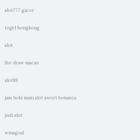
slot777 gacor
togel hongkong
slot
live draw macau
slot88
jam hoki main slot sweet bonanza
judi slot
winsgoal