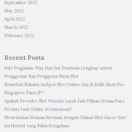
September 2022
May 2022
April 2022
March 2022
February 2022
Recent Posts
Info Pragmatic Play Hari Ini: Panduan Lengkap untuk
Penggemar dan Pengguna Situs Slot
Benarkah Rahasia Jackpot Slot Online Ada di Balik Akun Pro
Singapore Pasti JP?
Apakah Provider Slot Wazdan Layak Jadi Pilihan Utama Para
Pecinta Judi Online di Indonesia?
Menemukan Sensasi Bermain dengan Ulasan Slot Gacor Hari
Ini Netent yang Bikin Ketagihan