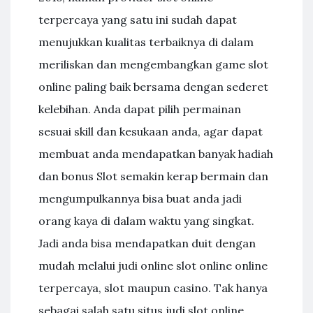
terpercaya yang satu ini sudah dapat
menujukkan kualitas terbaiknya di dalam
meriliskan dan mengembangkan game slot
online paling baik bersama dengan sederet
kelebihan. Anda dapat pilih permainan
sesuai skill dan kesukaan anda, agar dapat
membuat anda mendapatkan banyak hadiah
dan bonus Slot semakin kerap bermain dan
mengumpulkannya bisa buat anda jadi
orang kaya di dalam waktu yang singkat.
Jadi anda bisa mendapatkan duit dengan
mudah melalui judi online slot online online
terpercaya, slot maupun casino. Tak hanya
sebagai salah satu situs judi slot online