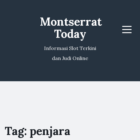
Montserrat
Today
Menu
Informasi Slot Terkini
dan Judi Online
Tag:
penjara