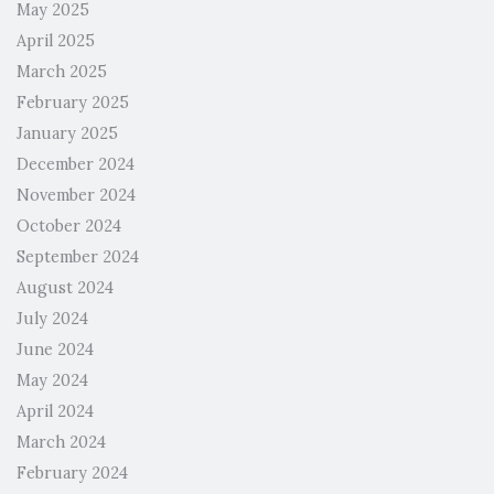
May 2025
April 2025
March 2025
February 2025
January 2025
December 2024
November 2024
October 2024
September 2024
August 2024
July 2024
June 2024
May 2024
April 2024
March 2024
February 2024