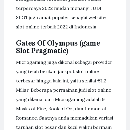
terpercaya 2022 mudah menang, JUDI
SLOTjuga amat populer sebagai website
slot online terbaik 2022 di Indonesia.
Gates Of Olympus (game
Slot Pragmatic)
Microgaming juga dikenal sebagai provider
yang telah berikan jackpot slot online
terbesar hingga kala ini, yaitu senilai €1.2
Miliar. Beberapa permainan judi slot online
yang dikenal dari Microgaming adalah 9
Masks of Fire, Book of Oz, dan Immortal
Romance. Saatnya anda memadukan variasi
taruhan slot besar dan kecil waktu bermain