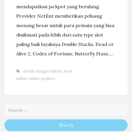
mendapatkan jackpot yang berulang.
Provider NetEnt memberikan peluang
menang besar untuk para pemain yang bisa
dinikmati pada lebih dari satu type slot
paling baik layaknya Double Stacks, Dead or
Alive 2, Codex of Fortune, Butterfly Staxx.…
denda
,
hingga
,
hukum
,
jerat
,
miliar
,
online
,
penjara