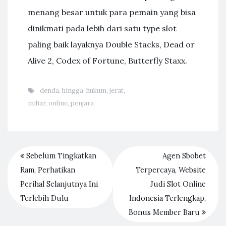
menang besar untuk para pemain yang bisa
dinikmati pada lebih dari satu type slot
paling baik layaknya Double Stacks, Dead or
Alive 2, Codex of Fortune, Butterfly Staxx.
denda
,
hingga
,
hukum
,
jerat
,
miliar
,
online
,
penjara
Sebelum Tingkatkan
Agen Sbobet
Ram, Perhatikan
Terpercaya, Website
Perihal Selanjutnya Ini
Judi Slot Online
Terlebih Dulu
Indonesia Terlengkap,
Bonus Member Baru