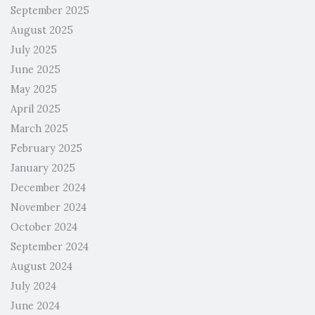
September 2025
August 2025
July 2025
June 2025
May 2025
April 2025
March 2025
February 2025
January 2025
December 2024
November 2024
October 2024
September 2024
August 2024
July 2024
June 2024