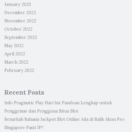
January 2023
December 2022
November 2022
October 2022
September 2022
May 2022
April 2022
March 2022
February 2022
Recent Posts
Info Pragmatic Play Hari Ini: Panduan Lengkap untuk
Penggemar dan Pengguna Situs Slot
Benarkah Rahasia Jackpot Slot Online Ada di Balik Akun Pro
Singapore Pasti JP?