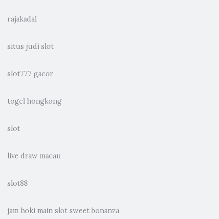
rajakadal
situs judi slot
slot777 gacor
togel hongkong
slot
live draw macau
slot88
jam hoki main slot sweet bonanza