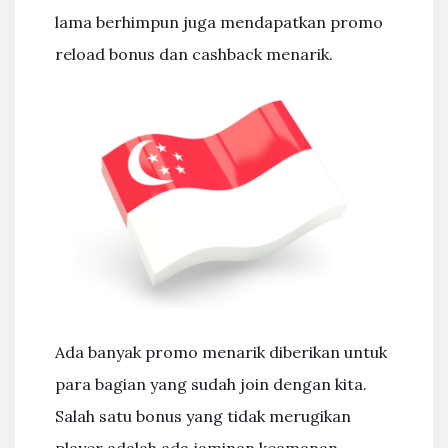
lama berhimpun juga mendapatkan promo
reload bonus dan cashback menarik.
Ada banyak promo menarik diberikan untuk
para bagian yang sudah join dengan kita.
Salah satu bonus yang tidak merugikan
player adalah ada jaminan keamanan