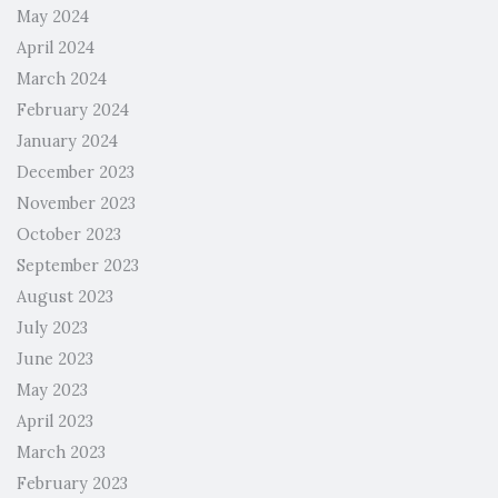
May 2024
April 2024
March 2024
February 2024
January 2024
December 2023
November 2023
October 2023
September 2023
August 2023
July 2023
June 2023
May 2023
April 2023
March 2023
February 2023