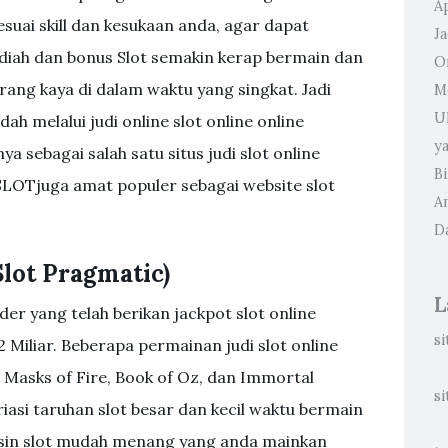
A
esuai skill dan kesukaan anda, agar dapat
Ja
ah dan bonus Slot semakin kerap bermain dan
O
ang kaya di dalam waktu yang singkat. Jadi
M
Ul
 melalui judi online slot online online
y
a sebagai salah satu situs judi slot online
B
LOTjuga amat populer sebagai website slot
A
D
lot Pragmatic)
L
er yang telah berikan jackpot slot online
si
1.2 Miliar. Beberapa permainan judi slot online
 Masks of Fire, Book of Oz, dan Immortal
si
si taruhan slot besar dan kecil waktu bermain
esin slot mudah menang yang anda mainkan