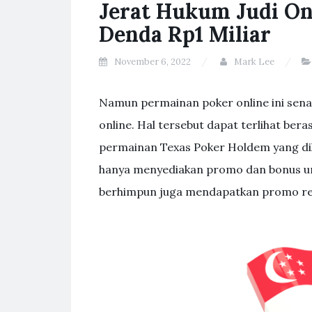
Jerat Hukum Judi On
Denda Rp1 Miliar
November 6, 2022
Mark Lee
Namun permainan poker online ini senan
online. Hal tersebut dapat terlihat bera
permainan Texas Poker Holdem yang dike
hanya menyediakan promo dan bonus un
berhimpun juga mendapatkan promo rel