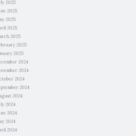
uly 2025
une 2025
ay 2025
pril 2025
arch 2025
ebruary 2025
anuary 2025
ecember 2024
ovember 2024
ctober 2024
eptember 2024
ugust 2024
uly 2024
une 2024
ay 2024
ril 2024