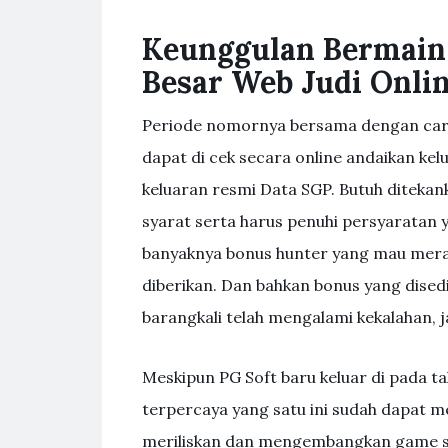
Keunggulan Bermain 
Besar Web Judi Onli
Periode nomornya bersama dengan cara
dapat di cek secara online andaikan ke
keluaran resmi Data SGP. Butuh diteka
syarat serta harus penuhi persyaratan 
banyaknya bonus hunter yang mau mera
diberikan. Dan bahkan bonus yang dise
barangkali telah mengalami kekalahan, j
Meskipun PG Soft baru keluar di pada ta
terpercaya yang satu ini sudah dapat me
meriliskan dan mengembangkan game sl