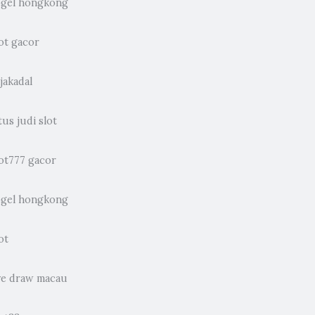
ogel hongkong
ot gacor
jakadal
tus judi slot
lot777 gacor
ogel hongkong
ot
ive draw macau