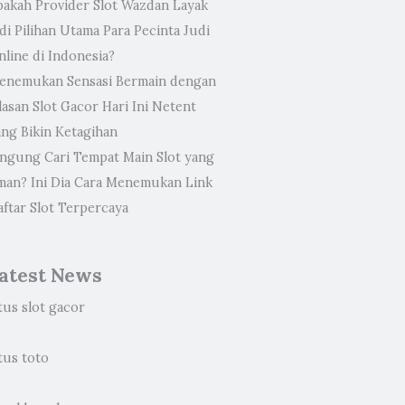
pakah Provider Slot Wazdan Layak
di Pilihan Utama Para Pecinta Judi
nline di Indonesia?
enemukan Sensasi Bermain dengan
asan Slot Gacor Hari Ini Netent
ang Bikin Ketagihan
ingung Cari Tempat Main Slot yang
man? Ini Dia Cara Menemukan Link
aftar Slot Terpercaya
atest News
tus slot gacor
tus toto