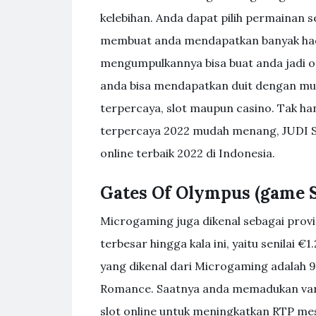
kelebihan. Anda dapat pilih permainan s
membuat anda mendapatkan banyak hadi
mengumpulkannya bisa buat anda jadi or
anda bisa mendapatkan duit dengan mudah
terpercaya, slot maupun casino. Tak hany
terpercaya 2022 mudah menang, JUDI S
online terbaik 2022 di Indonesia.
Gates Of Olympus (game S
Microgaming juga dikenal sebagai provid
terbesar hingga kala ini, yaitu senilai €
yang dikenal dari Microgaming adalah 9
Romance. Saatnya anda memadukan varia
slot online untuk meningkatkan RTP m