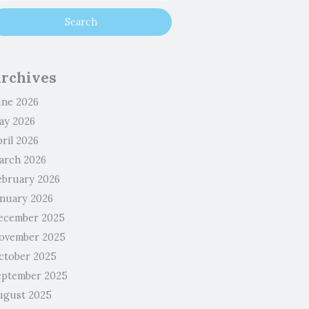
rchives
une 2026
ay 2026
ril 2026
arch 2026
ebruary 2026
anuary 2026
ecember 2025
ovember 2025
ctober 2025
eptember 2025
ugust 2025