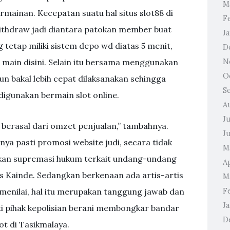
M
mainan. Kecepatan suatu hal situs slot88 di
F
thdraw jadi diantara patokan member buat
J
 tetap miliki sistem depo wd diatas 5 menit,
D
an main disini. Selain itu bersama menggunakan
N
O
pun bakal lebih cepat dilaksanakan sehingga
S
 digunakan bermain slot online.
A
J
 berasal dari omzet penjualan,” tambahnya.
J
ya pasti promosi website judi, secara tidak
M
kan supremasi hukum terkait undang-undang
Ap
as Kainde. Sedangkan berkenaan ada artis-artis
M
enilai, hal itu merupakan tanggung jawab dan
F
J
 pihak kepolisian berani membongkar bandar
D
lot di Tasikmalaya.