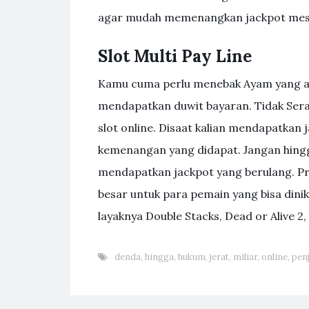
agar mudah memenangkan jackpot mesi
Slot Multi Pay Line
Kamu cuma perlu menebak Ayam yang 
mendapatkan duwit bayaran. Tidak Sera
slot online. Disaat kalian mendapatkan 
kemenangan yang didapat. Jangan hin
mendapatkan jackpot yang berulang. 
besar untuk para pemain yang bisa dinikm
layaknya Double Stacks, Dead or Alive 2,
denda
,
hingga
,
hukum
,
jerat
,
miliar
,
online
,
pen