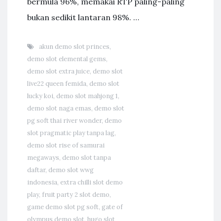
bermula 96%, memakai RTP paling-paling
bukan sedikit lantaran 98%. …
akun demo slot princes
,
demo slot elemental gems
,
demo slot extra juice
,
demo slot
live22 queen femida
,
demo slot
lucky koi
,
demo slot mahjong 1
,
demo slot naga emas
,
demo slot
pg soft thai river wonder
,
demo
slot pragmatic play tanpa lag
,
demo slot rise of samurai
megaways
,
demo slot tanpa
daftar
,
demo slot wwg
indonesia
,
extra chilli slot demo
play
,
fruit party 2 slot demo
,
game demo slot pg soft
,
gate of
olympus demo slot
,
hugo slot