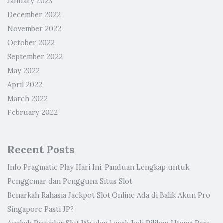
January 2023
December 2022
November 2022
October 2022
September 2022
May 2022
April 2022
March 2022
February 2022
Recent Posts
Info Pragmatic Play Hari Ini: Panduan Lengkap untuk
Penggemar dan Pengguna Situs Slot
Benarkah Rahasia Jackpot Slot Online Ada di Balik Akun Pro
Singapore Pasti JP?