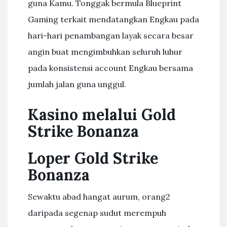
guna Kamu. Tonggak bermula Blueprint
Gaming terkait mendatangkan Engkau pada
hari-hari penambangan layak secara besar
angin buat mengimbuhkan seluruh luhur
pada konsistensi account Engkau bersama
jumlah jalan guna unggul.
Kasino melalui Gold
Strike Bonanza
Loper Gold Strike
Bonanza
Sewaktu abad hangat aurum, orang2
daripada segenap sudut merempuh