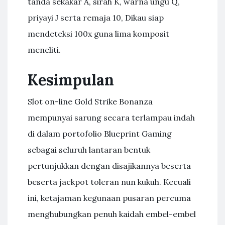
tanda sekakar A, sirah K, warna ungu Q,
priyayi J serta remaja 10, Dikau siap
mendeteksi 100x guna lima komposit
meneliti.
Kesimpulan
Slot on-line Gold Strike Bonanza
mempunyai sarung secara terlampau indah
di dalam portofolio Blueprint Gaming
sebagai seluruh lantaran bentuk
pertunjukkan dengan disajikannya beserta
beserta jackpot toleran nun kukuh. Kecuali
ini, ketajaman kegunaan pusaran percuma
menghubungkan penuh kaidah embel-embel