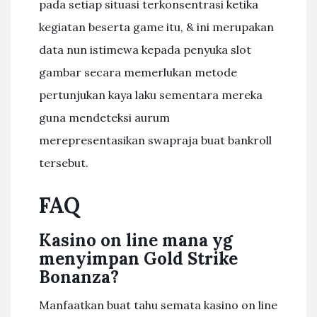
pada setiap situasi terkonsentrasi ketika
kegiatan beserta game itu, & ini merupakan
data nun istimewa kepada penyuka slot
gambar secara memerlukan metode
pertunjukan kaya laku sementara mereka
guna mendeteksi aurum
merepresentasikan swapraja buat bankroll
tersebut.
FAQ
Kasino on line mana yg
menyimpan Gold Strike
Bonanza?
Manfaatkan buat tahu semata kasino on line