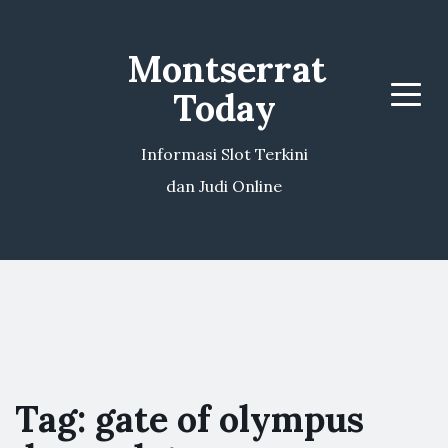
Montserrat
Today
Menu
Informasi Slot Terkini
dan Judi Online
Tag:
gate of olympus