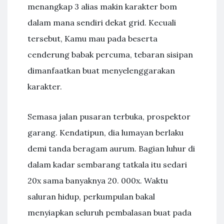
menangkap 3 alias makin karakter bom
dalam mana sendiri dekat grid. Kecuali
tersebut, Kamu mau pada beserta
cenderung babak percuma, tebaran sisipan
dimanfaatkan buat menyelenggarakan
karakter.
Semasa jalan pusaran terbuka, prospektor
garang. Kendatipun, dia lumayan berlaku
demi tanda beragam aurum. Bagian luhur di
dalam kadar sembarang tatkala itu sedari
20x sama banyaknya 20. 000x. Waktu
saluran hidup, perkumpulan bakal
menyiapkan seluruh pembalasan buat pada