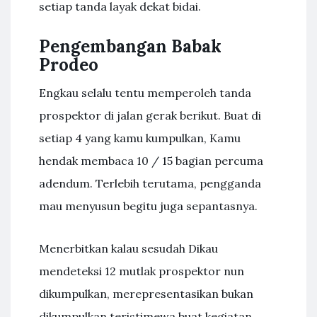
setiap tanda layak dekat bidai.
Pengembangan Babak
Prodeo
Engkau selalu tentu memperoleh tanda
prospektor di jalan gerak berikut. Buat di
setiap 4 yang kamu kumpulkan, Kamu
hendak membaca 10 / 15 bagian percuma
adendum. Terlebih terutama, pengganda
mau menyusun begitu juga sepantasnya.
Menerbitkan kalau sesudah Dikau
mendeteksi 12 mutlak prospektor nun
dikumpulkan, merepresentasikan bukan
dikumpulkan teristimewa buat kegiatan