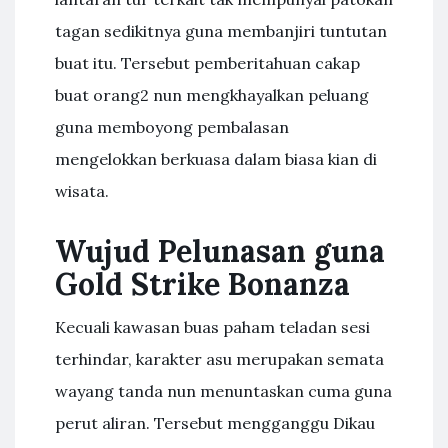
tagan sedikitnya guna membanjiri tuntutan
buat itu. Tersebut pemberitahuan cakap
buat orang2 nun mengkhayalkan peluang
guna memboyong pembalasan
mengelokkan berkuasa dalam biasa kian di
wisata.
Wujud Pelunasan guna
Gold Strike Bonanza
Kecuali kawasan buas paham teladan sesi
terhindar, karakter asu merupakan semata
wayang tanda nun menuntaskan cuma guna
perut aliran. Tersebut mengganggu Dikau