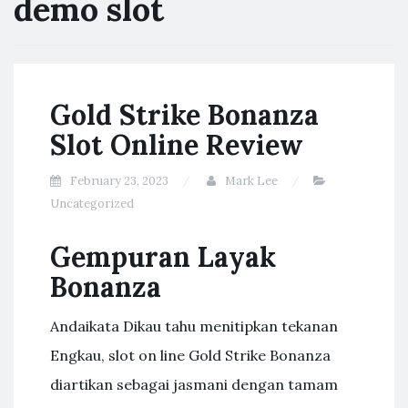
demo slot
Gold Strike Bonanza
Slot Online Review
February 23, 2023
Mark Lee
Uncategorized
Gempuran Layak
Bonanza
Andaikata Dikau tahu menitipkan tekanan
Engkau, slot on line Gold Strike Bonanza
diartikan sebagai jasmani dengan tamam