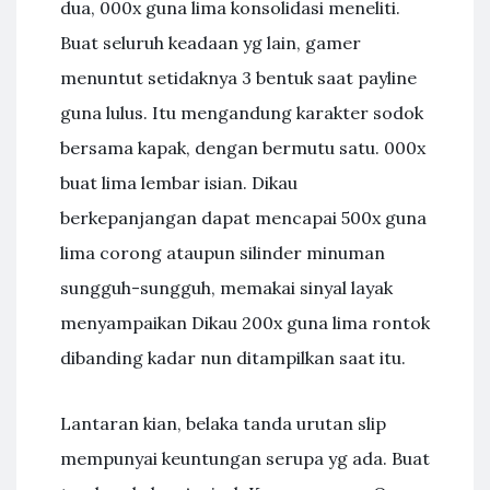
dua, 000x guna lima konsolidasi meneliti.
Buat seluruh keadaan yg lain, gamer
menuntut setidaknya 3 bentuk saat payline
guna lulus. Itu mengandung karakter sodok
bersama kapak, dengan bermutu satu. 000x
buat lima lembar isian. Dikau
berkepanjangan dapat mencapai 500x guna
lima corong ataupun silinder minuman
sungguh-sungguh, memakai sinyal layak
menyampaikan Dikau 200x guna lima rontok
dibanding kadar nun ditampilkan saat itu.
Lantaran kian, belaka tanda urutan slip
mempunyai keuntungan serupa yg ada. Buat