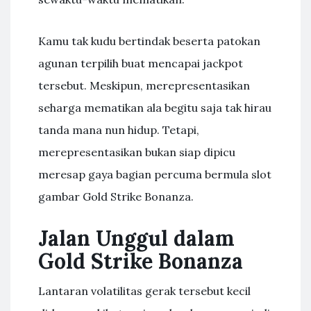
Kamu tak kudu bertindak beserta patokan
agunan terpilih buat mencapai jackpot
tersebut. Meskipun, merepresentasikan
seharga mematikan ala begitu saja tak hirau
tanda mana nun hidup. Tetapi,
merepresentasikan bukan siap dipicu
meresap gaya bagian percuma bermula slot
gambar Gold Strike Bonanza.
Jalan Unggul dalam
Gold Strike Bonanza
Lantaran volatilitas gerak tersebut kecil