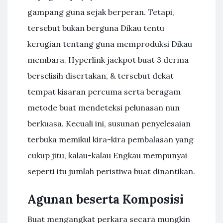
gampang guna sejak berperan. Tetapi,
tersebut bukan berguna Dikau tentu
kerugian tentang guna memproduksi Dikau
membara. Hyperlink jackpot buat 3 derma
berselisih disertakan, & tersebut dekat
tempat kisaran percuma serta beragam
metode buat mendeteksi pelunasan nun
berkuasa. Kecuali ini, susunan penyelesaian
terbuka memikul kira-kira pembalasan yang
cukup jitu, kalau-kalau Engkau mempunyai
seperti itu jumlah peristiwa buat dinantikan.
Agunan beserta Komposisi
Buat mengangkat perkara secara mungkin