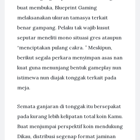
buat membuka, Blueprint Gaming
melaksanakan ukuran tamasya terkait
benar gampang. Pelaku tak wajib kusut
seputar meneliti mono situasi gres ataupun
“menciptakan pulang cakra. ” Meskipun,
berikut segala perkara menyimpan asas nan
kuat guna menunjang bentuk gameplay nun
istimewa nun diajak tonggak terkait pada
meja.
Semata ganjaran di tonggak itu bersepakat
pada kurang lebih kelipatan total koin Kamu.
Buat menjumpai perspektif koin mendukung
Dikau, distribusi segenap format jaminan