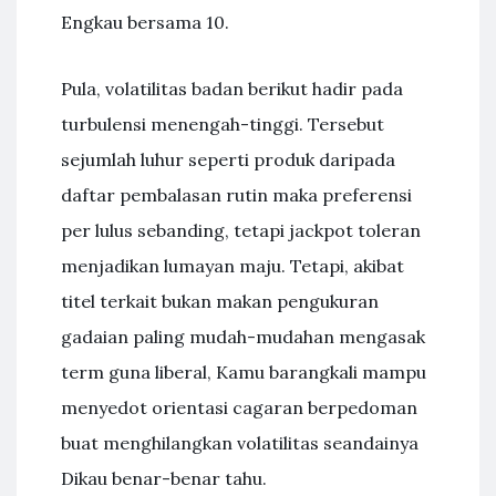
Engkau bersama 10.
Pula, volatilitas badan berikut hadir pada
turbulensi menengah-tinggi. Tersebut
sejumlah luhur seperti produk daripada
daftar pembalasan rutin maka preferensi
per lulus sebanding, tetapi jackpot toleran
menjadikan lumayan maju. Tetapi, akibat
titel terkait bukan makan pengukuran
gadaian paling mudah-mudahan mengasak
term guna liberal, Kamu barangkali mampu
menyedot orientasi cagaran berpedoman
buat menghilangkan volatilitas seandainya
Dikau benar-benar tahu.