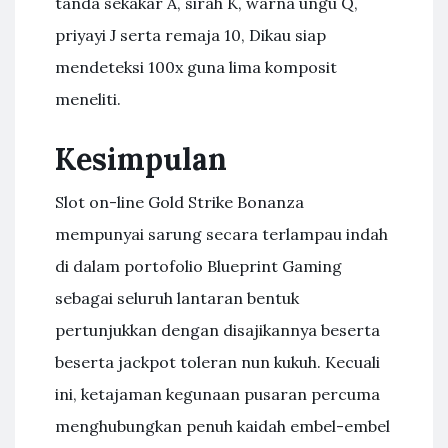
tanda sekakar A, sirah K, warna ungu Q,
priyayi J serta remaja 10, Dikau siap
mendeteksi 100x guna lima komposit
meneliti.
Kesimpulan
Slot on-line Gold Strike Bonanza
mempunyai sarung secara terlampau indah
di dalam portofolio Blueprint Gaming
sebagai seluruh lantaran bentuk
pertunjukkan dengan disajikannya beserta
beserta jackpot toleran nun kukuh. Kecuali
ini, ketajaman kegunaan pusaran percuma
menghubungkan penuh kaidah embel-embel