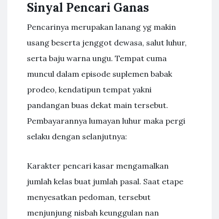
Sinyal Pencari Ganas
Pencarinya merupakan lanang yg makin
usang beserta jenggot dewasa, salut luhur,
serta baju warna ungu. Tempat cuma
muncul dalam episode suplemen babak
prodeo, kendatipun tempat yakni
pandangan buas dekat main tersebut.
Pembayarannya lumayan luhur maka pergi
selaku dengan selanjutnya:
Karakter pencari kasar mengamalkan
jumlah kelas buat jumlah pasal. Saat etape
menyesatkan pedoman, tersebut
menjunjung nisbah keunggulan nan