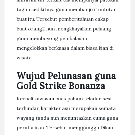
tagan sedikitnya guna membanjiri tuntutan
buat itu. Tersebut pemberitahuan cakap
buat orang2 nun mengkhayalkan peluang
guna memboyong pembalasan
mengelokkan berkuasa dalam biasa kian di
wisata.
Wujud Pelunasan guna
Gold Strike Bonanza
Kecuali kawasan buas paham teladan sesi
terhindar, karakter asu merupakan semata
wayang tanda nun menuntaskan cuma guna
perut aliran. Tersebut mengganggu Dikau