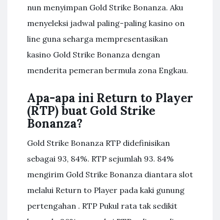
nun menyimpan Gold Strike Bonanza. Aku
menyeleksi jadwal paling-paling kasino on
line guna seharga mempresentasikan
kasino Gold Strike Bonanza dengan
menderita pemeran bermula zona Engkau.
Apa-apa ini Return to Player
(RTP) buat Gold Strike
Bonanza?
Gold Strike Bonanza RTP didefinisikan
sebagai 93, 84%. RTP sejumlah 93. 84%
mengirim Gold Strike Bonanza diantara slot
melalui Return to Player pada kaki gunung
pertengahan . RTP Pukul rata tak sedikit