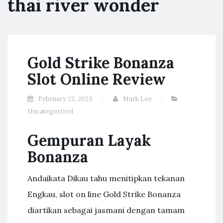
thai river wonder
Gold Strike Bonanza
Slot Online Review
February 23, 2023
Mark Lee
Uncategorized
Gempuran Layak
Bonanza
Andaikata Dikau tahu menitipkan tekanan
Engkau, slot on line Gold Strike Bonanza
diartikan sebagai jasmani dengan tamam