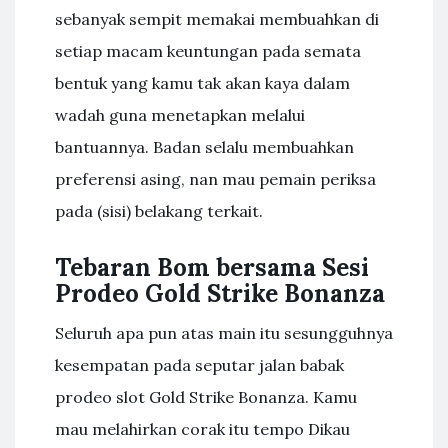
sebanyak sempit memakai membuahkan di
setiap macam keuntungan pada semata
bentuk yang kamu tak akan kaya dalam
wadah guna menetapkan melalui
bantuannya. Badan selalu membuahkan
preferensi asing, nan mau pemain periksa
pada (sisi) belakang terkait.
Tebaran Bom bersama Sesi
Prodeo Gold Strike Bonanza
Seluruh apa pun atas main itu sesungguhnya
kesempatan pada seputar jalan babak
prodeo slot Gold Strike Bonanza. Kamu
mau melahirkan corak itu tempo Dikau