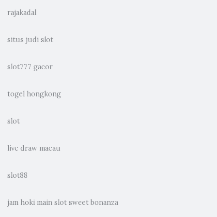
rajakadal
situs judi slot
slot777 gacor
togel hongkong
slot
live draw macau
slot88
jam hoki main slot sweet bonanza