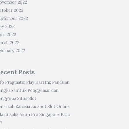
ovember 2022
ctober 2022
eptember 2022
ay 2022
ril 2022
arch 2022
ebruary 2022
ecent Posts
fo Pragmatic Play Hari Ini: Panduan
engkap untuk Penggemar dan
engguna Situs Slot
enarkah Rahasia Jackpot Slot Online
a di Balik Akun Pro Singapore Pasti
P?