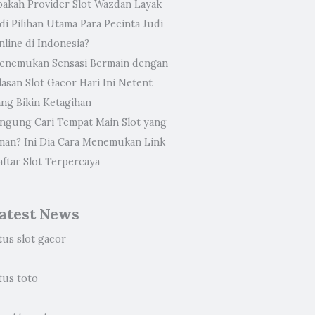
pakah Provider Slot Wazdan Layak
di Pilihan Utama Para Pecinta Judi
nline di Indonesia?
enemukan Sensasi Bermain dengan
asan Slot Gacor Hari Ini Netent
ang Bikin Ketagihan
ingung Cari Tempat Main Slot yang
man? Ini Dia Cara Menemukan Link
aftar Slot Terpercaya
atest News
tus slot gacor
tus toto