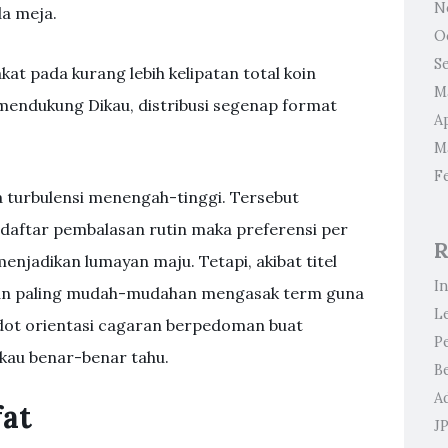
N
da meja.
O
S
at pada kurang lebih kelipatan total koin
M
mendukung Dikau, distribusi segenap format
Ap
M
F
ada turbulensi menengah-tinggi. Tersebut
 daftar pembalasan rutin maka preferensi per
R
menjadikan lumayan maju. Tetapi, akibat titel
In
ian paling mudah-mudahan mengasak term guna
L
dot orientasi cagaran berpedoman buat
P
ikau benar-benar tahu.
B
Ad
fat
J