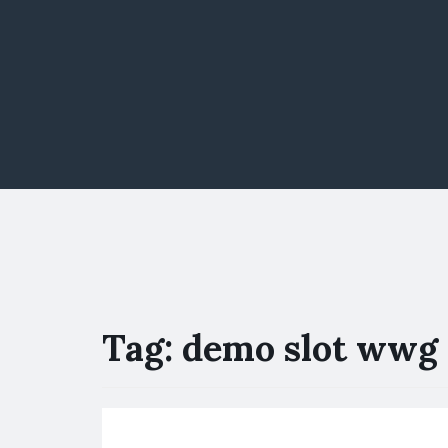
Tag:
demo slot wwg 