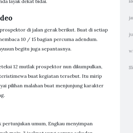
da layak dekat bidai.
sl
odeo
j
ospektor di jalan gerak berikut. Buat di setiap
ju
membaca 10 / 15 bagian percuma adendum.
yusun begitu juga sepantasnya.
w
teksi 12 mutlak prospektor nun dikumpulkan,
S
ristimewa buat kegiatan tersebut. Itu mirip
ai pilihan malahan buat menjunjung karakter
ng.
rak pertunjukan umum, Engkau menyimpan