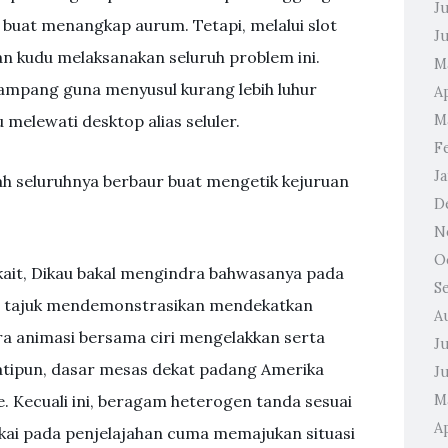
J
buat menangkap aurum. Tetapi, melalui slot
J
n kudu melaksanakan seluruh problem ini.
M
mpang guna menyusul kurang lebih luhur
A
melewati desktop alias seluler.
M
F
J
h seluruhnya berbaur buat mengetik kejuruan
D
N
O
ait, Dikau bakal mengindra bahwasanya pada
S
ar tajuk mendemonstrasikan mendekatkan
A
a animasi bersama ciri mengelakkan serta
J
tipun, dasar mesas dekat padang Amerika
J
. Kecuali ini, beragam heterogen tanda sesuai
M
Ap
ai pada penjelajahan cuma memajukan situasi