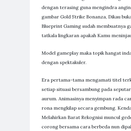
dengan terasing guna mengindra angin 
gambar Gold Strike Bonanza, Dikau buka
Blueprint Gaming sudah membuatnya ga
tatkala lingkaran apakah Kamu meninjau 
Model gameplay maka topik hangat inda
dengan spektakuler.
Era pertama-tama mengamati titel terk
setiap situasi bersambung pada seput
aurum. Animasinya menyimpan rada car
rona mengkilap secara gembung. Kenda
Melahirkan Barat Rekognisi muncul gede
corong bersama cara berbeda nun dipak