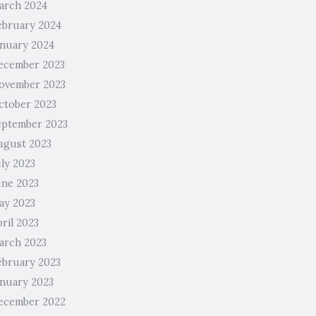
arch 2024
ebruary 2024
anuary 2024
ecember 2023
ovember 2023
ctober 2023
eptember 2023
ugust 2023
uly 2023
une 2023
ay 2023
ril 2023
arch 2023
ebruary 2023
anuary 2023
ecember 2022