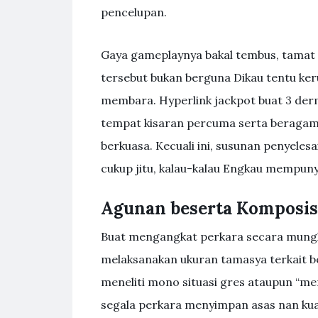
pencelupan.
Gaya gameplaynya bakal tembus, tamat 
tersebut bukan berguna Dikau tentu ke
membara. Hyperlink jackpot buat 3 derm
tempat kisaran percuma serta beragam
berkuasa. Kecuali ini, susunan penyeles
cukup jitu, kalau-kalau Engkau mempunya
Agunan beserta Komposis
Buat mengangkat perkara secara mungk
melaksanakan ukuran tamasya terkait b
meneliti mono situasi gres ataupun “me
segala perkara menyimpan asas nan ku