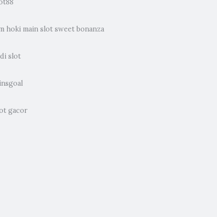
ot88
am hoki main slot sweet bonanza
di slot
insgoal
lot gacor