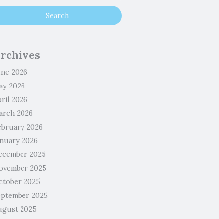
rchives
une 2026
ay 2026
ril 2026
arch 2026
ebruary 2026
anuary 2026
ecember 2025
ovember 2025
ctober 2025
eptember 2025
ugust 2025