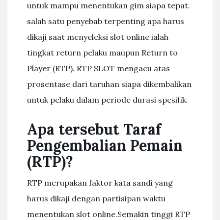
untuk mampu menentukan gim siapa tepat.
salah satu penyebab terpenting apa harus
dikaji saat menyeleksi slot online ialah
tingkat return pelaku maupun Return to
Player (RTP). RTP SLOT mengacu atas
prosentase dari taruhan siapa dikembalikan
untuk pelaku dalam periode durasi spesifik.
Apa tersebut Taraf
Pengembalian Pemain
(RTP)?
RTP merupakan faktor kata sandi yang
harus dikaji dengan partisipan waktu
menentukan slot online.Semakin tinggi RTP