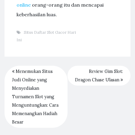
online
orang-orang itu dan mencapai
keberhasilan luas.
Situs Daftar Slot Gacor Hari
Ini
Menemukan Situs
Review Gim Slot:
Judi Online yang
Dragon Chase Ulasan
Menyediakan
Turnamen Slot yang
Menguntungkan: Cara
Memenangkan Hadiah
Besar