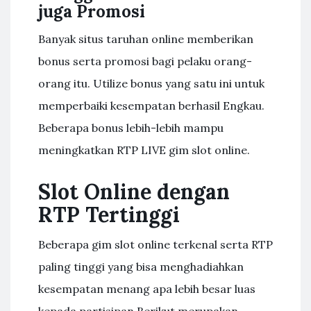
juga Promosi
Banyak situs taruhan online memberikan
bonus serta promosi bagi pelaku orang-
orang itu. Utilize bonus yang satu ini untuk
memperbaiki kesempatan berhasil Engkau.
Beberapa bonus lebih-lebih mampu
meningkatkan RTP LIVE gim slot online.
Slot Online dengan
RTP Tertinggi
Beberapa gim slot online terkenal serta RTP
paling tinggi yang bisa menghadiahkan
kesempatan menang apa lebih besar luas