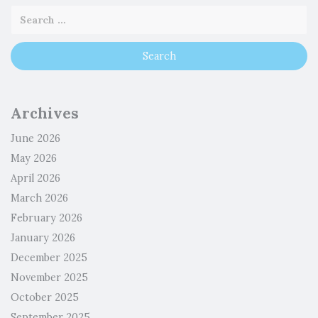
Archives
June 2026
May 2026
April 2026
March 2026
February 2026
January 2026
December 2025
November 2025
October 2025
September 2025