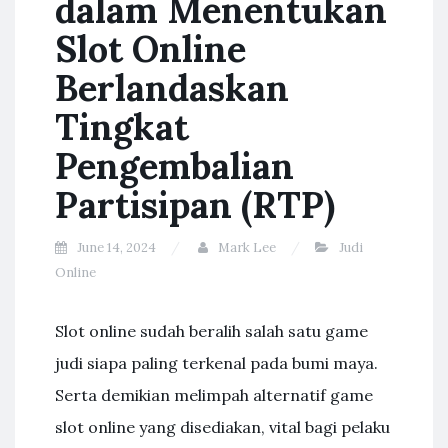
dalam Menentukan
Slot Online
Berlandaskan
Tingkat
Pengembalian
Partisipan (RTP)
June 14, 2024
Mark Lee
Judi
Online
Slot online sudah beralih salah satu game
judi siapa paling terkenal pada bumi maya.
Serta demikian melimpah alternatif game
slot online yang disediakan, vital bagi pelaku