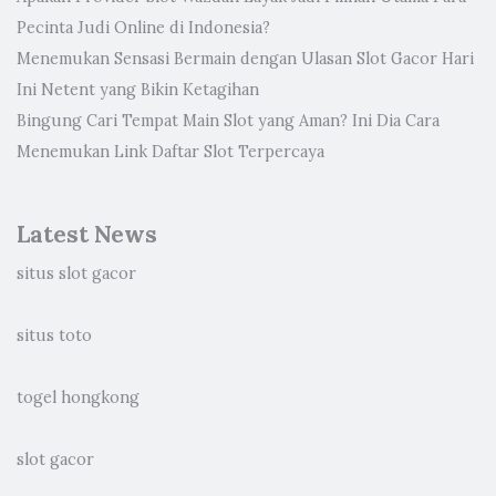
Pecinta Judi Online di Indonesia?
Menemukan Sensasi Bermain dengan Ulasan Slot Gacor Hari
Ini Netent yang Bikin Ketagihan
Bingung Cari Tempat Main Slot yang Aman? Ini Dia Cara
Menemukan Link Daftar Slot Terpercaya
Latest News
situs slot gacor
situs toto
togel hongkong
slot gacor