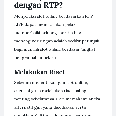
dengan RTP?
Menyeleksi slot online berdasarkan RTP
LIVE dapat memudahkan pelaku
memperbaiki peluang mereka bagi
menang.Beriringan adalah sedikit petunjuk
bagi memilih slot online berdasar tingkat
pengembalian pelaku:
Melakukan Riset
Sebelum menentukan gim slot online,
esensial guna melakukan riset paling
penting sebelumnya. Cari memahami aneka
alternatif gim yang disediakan serta
cocokkan RTP individu game. Tentukan