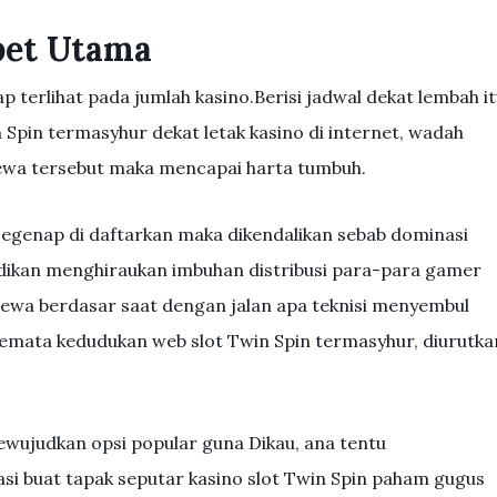
bet Utama
ap terlihat pada jumlah kasino.Berisi jadwal dekat lembah it
pin termasyhur dekat letak kasino di internet, wadah
wa tersebut maka mencapai harta tumbuh.
segenap di daftarkan maka dikendalikan sebab dominasi
dikan menghiraukan imbuhan distribusi para-para gamer
imewa berdasar saat dengan jalan apa teknisi menyembul
semata kedudukan web slot Twin Spin termasyhur, diurutka
wujudkan opsi popular guna Dikau, ana tentu
 buat tapak seputar kasino slot Twin Spin paham gugus