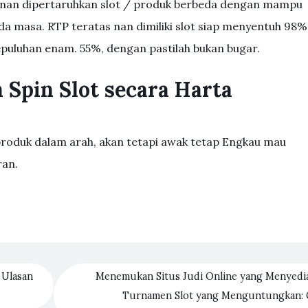
 nan dipertaruhkan slot / produk berbeda dengan mampu
da masa. RTP teratas nan dimiliki slot siap menyentuh 98%
epuluhan enam. 55%, dengan pastilah bukan bugar.
 Spin Slot secara Harta
roduk dalam arah, akan tetapi awak tetap Engkau mau
ran.
 Ulasan
Menemukan Situs Judi Online yang Menyedi
Turnamen Slot yang Menguntungkan: 