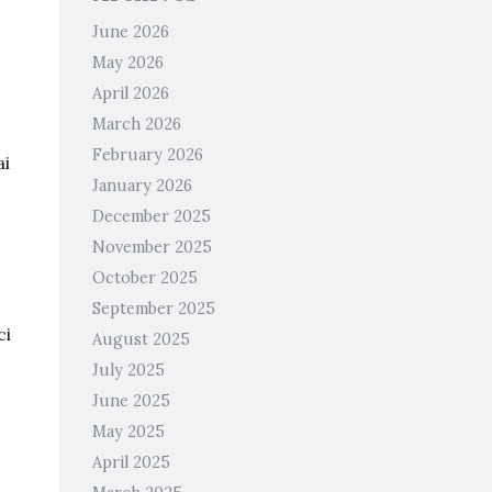
June 2026
May 2026
April 2026
March 2026
February 2026
ai
January 2026
December 2025
November 2025
October 2025
September 2025
ci
August 2025
July 2025
June 2025
May 2025
April 2025