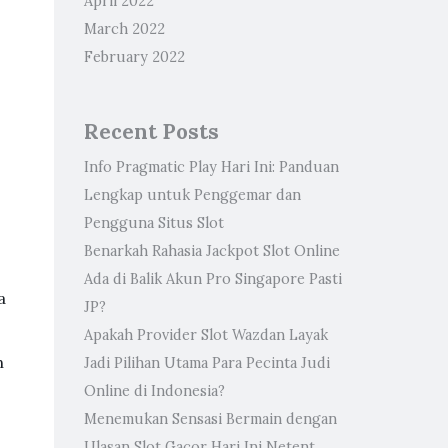
April 2022
March 2022
February 2022
Recent Posts
Info Pragmatic Play Hari Ini: Panduan
Lengkap untuk Penggemar dan
Pengguna Situs Slot
Benarkah Rahasia Jackpot Slot Online
Ada di Balik Akun Pro Singapore Pasti
a
JP?
Apakah Provider Slot Wazdan Layak
n
Jadi Pilihan Utama Para Pecinta Judi
Online di Indonesia?
Menemukan Sensasi Bermain dengan
Ulasan Slot Gacor Hari Ini Netent