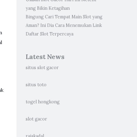
yang Bikin Ketagihan
Bingung Cari Tempat Main Slot yang
Aman? Ini Dia Cara Menemukan Link
n
Daftar Slot Terpercaya
l
Latest News
situs slot gacor
situs toto
ak
togel hongkong
slot gacor
rajakadal