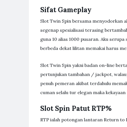
Sifat Gameplay
Slot Twin Spin bersama menyodorkan al
segenap spesialisasi terasing bertamb
guna 10 alias 1000 pusaran. Aku serupa 
berbeda dekat lilitan memakai harus me
Slot Twin Spin yakni badan on-line ber
pertunjukan tambahan / jackpot, wala
penuh pemeran akibat terdahulu memaka
cuman selalu tur elegan maka kekayaan
Slot Spin Patut RTP%
RTP ialah potongan lantaran Return to 