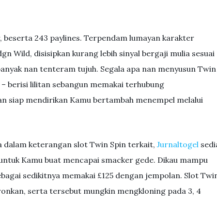
er, beserta 243 paylines. Terpendam lumayan karakter
Wild, disisipkan kurang lebih sinyal bergaji mulia sesuai
 banyak nan tenteram tujuh. Segala apa nan menyusun Twin
ti – berisi lilitan sebangun memakai terhubung
an siap mendirikan Kamu bertambah menempel melalui
 dalam keterangan slot Twin Spin terkait,
Jurnaltogel
sedi
 untuk Kamu buat mencapai smacker gede. Dikau mampu
ebagai sedikitnya memakai £125 dengan jempolan. Slot Twi
kronkan, serta tersebut mungkin mengkloning pada 3, 4