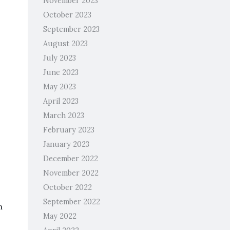
November 2023
October 2023
September 2023
August 2023
July 2023
June 2023
May 2023
April 2023
March 2023
February 2023
January 2023
December 2022
November 2022
October 2022
September 2022
n
May 2022