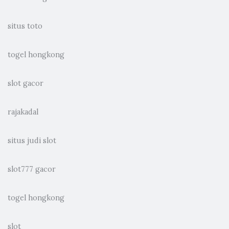
situs toto
togel hongkong
slot gacor
rajakadal
situs judi slot
slot777 gacor
togel hongkong
slot