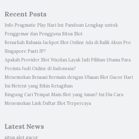
Recent Posts
Info Pragmatic Play Hari Ini: Panduan Lengkap untuk
Penggemar dan Pengguna Situs Slot
Benarkah Rahasia Jackpot Slot Online Ada di Balik Akun Pro
Singapore Pasti JP?
Apakah Provider Slot Wazdan Layak Jadi Pilihan Utama Para
Pecinta Judi Online di Indonesia?
Menemukan Sensasi Bermain dengan Ulasan Slot Gacor Hari
Ini Netent yang Bikin Ketagihan
Bingung Cari Tempat Main Slot yang Aman? Ini Dia Cara
Menemukan Link Daftar Slot Terpercaya
Latest News
situs slot gacor