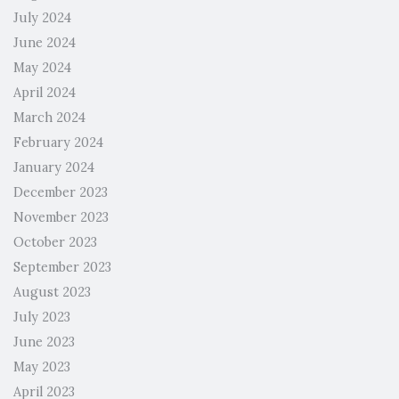
July 2024
June 2024
May 2024
April 2024
March 2024
February 2024
January 2024
December 2023
November 2023
October 2023
September 2023
August 2023
July 2023
June 2023
May 2023
April 2023