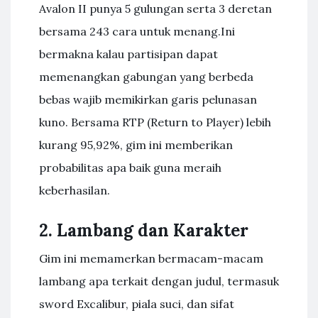
Avalon II punya 5 gulungan serta 3 deretan
bersama 243 cara untuk menang.Ini
bermakna kalau partisipan dapat
memenangkan gabungan yang berbeda
bebas wajib memikirkan garis pelunasan
kuno. Bersama RTP (Return to Player) lebih
kurang 95,92%, gim ini memberikan
probabilitas apa baik guna meraih
keberhasilan.
2. Lambang dan Karakter
Gim ini memamerkan bermacam-macam
lambang apa terkait dengan judul, termasuk
sword Excalibur, piala suci, dan sifat