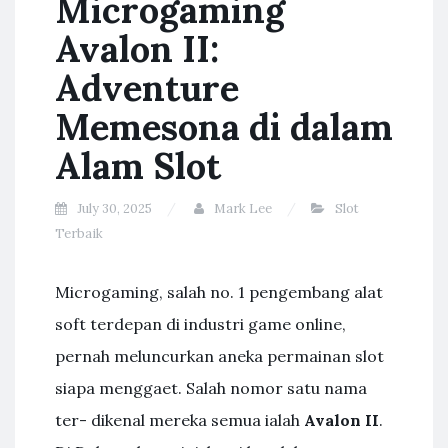
Microgaming
Avalon II:
Adventure
Memesona di dalam
Alam Slot
July 30, 2025
Mark Lee
Slot
Terbaik
Microgaming, salah no. 1 pengembang alat
soft terdepan di industri game online,
pernah meluncurkan aneka permainan slot
siapa menggaet. Salah nomor satu nama
ter- dikenal mereka semua ialah
Avalon II
.