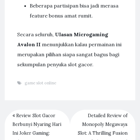
Beberapa partisipan bisa jadi merasa
feature bonus amat rumit.
Secara seluruh,
Ulasan Microgaming
Avalon II
menunjukkan kalau permainan ini
merupakan pilihan siapa sangat bagus bagi
sekumpulan penyuka slot gacor.
game slot online
Review Slot Gacor
Detailed Review of
Berbunyi Nyaring Hari
Monopoly Megaways
Ini Joker Gaming:
Slot: A Thrilling Fusion