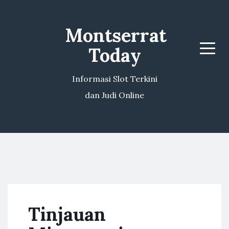
Montserrat
Today
Menu
Informasi Slot Terkini
dan Judi Online
Tinjauan