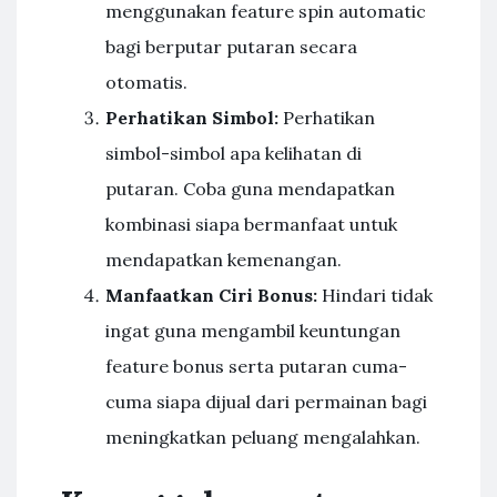
menggunakan feature spin automatic
bagi berputar putaran secara
otomatis.
Perhatikan Simbol:
Perhatikan
simbol-simbol apa kelihatan di
putaran. Coba guna mendapatkan
kombinasi siapa bermanfaat untuk
mendapatkan kemenangan.
Manfaatkan Ciri Bonus:
Hindari tidak
ingat guna mengambil keuntungan
feature bonus serta putaran cuma-
cuma siapa dijual dari permainan bagi
meningkatkan peluang mengalahkan.