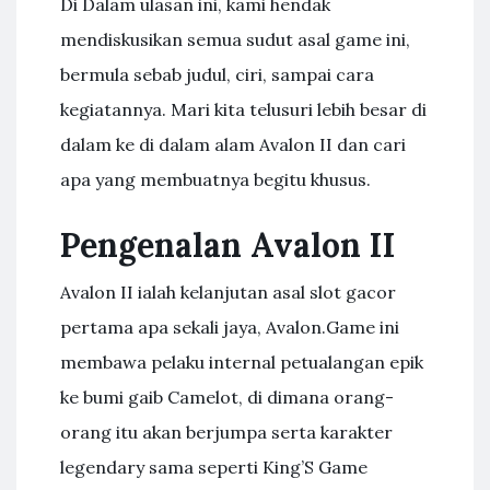
Di Dalam ulasan ini, kami hendak
mendiskusikan semua sudut asal game ini,
bermula sebab judul, ciri, sampai cara
kegiatannya. Mari kita telusuri lebih besar di
dalam ke di dalam alam Avalon II dan cari
apa yang membuatnya begitu khusus.
Pengenalan Avalon II
Avalon II ialah kelanjutan asal slot gacor
pertama apa sekali jaya, Avalon.Game ini
membawa pelaku internal petualangan epik
ke bumi gaib Camelot, di dimana orang-
orang itu akan berjumpa serta karakter
legendary sama seperti King’S Game