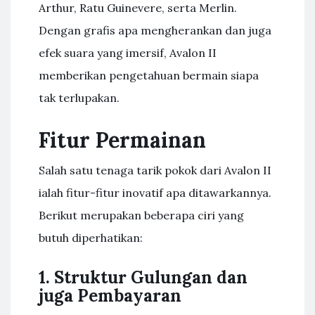
Arthur, Ratu Guinevere, serta Merlin.
Dengan grafis apa mengherankan dan juga
efek suara yang imersif, Avalon II
memberikan pengetahuan bermain siapa
tak terlupakan.
Fitur Permainan
Salah satu tenaga tarik pokok dari Avalon II
ialah fitur-fitur inovatif apa ditawarkannya.
Berikut merupakan beberapa ciri yang
butuh diperhatikan:
1. Struktur Gulungan dan
juga Pembayaran