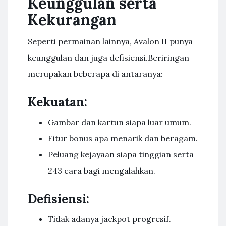
Keunggulan serta
Kekurangan
Seperti permainan lainnya, Avalon II punya
keunggulan dan juga defisiensi.Beriringan
merupakan beberapa di antaranya:
Kekuatan:
Gambar dan kartun siapa luar umum.
Fitur bonus apa menarik dan beragam.
Peluang kejayaan siapa tinggian serta
243 cara bagi mengalahkan.
Defisiensi:
Tidak adanya jackpot progresif.