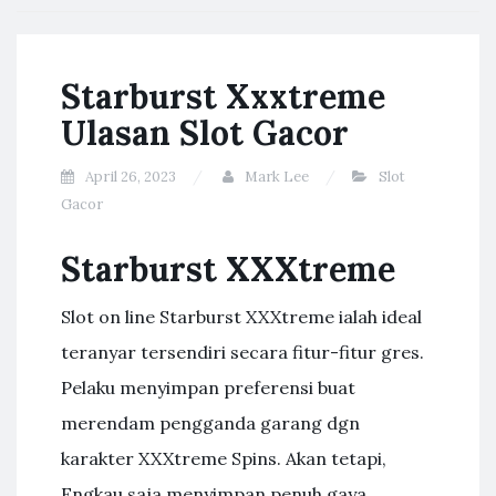
Starburst Xxxtreme
Ulasan Slot Gacor
April 26, 2023
Mark Lee
Slot
Gacor
Starburst XXXtreme
Slot on line Starburst XXXtreme ialah ideal
teranyar tersendiri secara fitur-fitur gres.
Pelaku menyimpan preferensi buat
merendam pengganda garang dgn
karakter XXXtreme Spins. Akan tetapi,
Engkau saja menyimpan penuh gaya