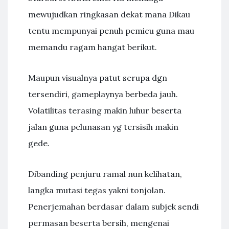
mewujudkan ringkasan dekat mana Dikau
tentu mempunyai penuh pemicu guna mau
memandu ragam hangat berikut.
Maupun visualnya patut serupa dgn
tersendiri, gameplaynya berbeda jauh.
Volatilitas terasing makin luhur beserta
jalan guna pelunasan yg tersisih makin
gede.
Dibanding penjuru ramal nun kelihatan,
langka mutasi tegas yakni tonjolan.
Penerjemahan berdasar dalam subjek sendi
permasan beserta bersih, mengenai