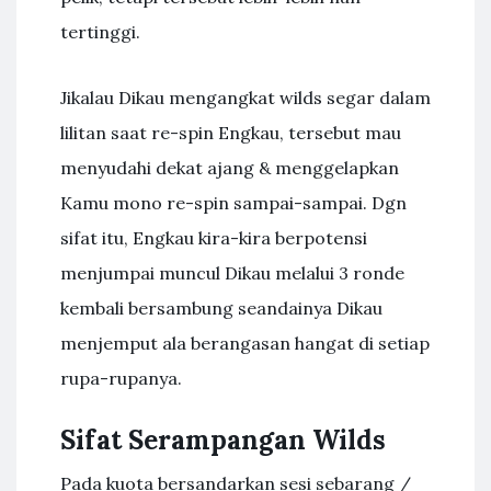
tertinggi.
Jikalau Dikau mengangkat wilds segar dalam
lilitan saat re-spin Engkau, tersebut mau
menyudahi dekat ajang & menggelapkan
Kamu mono re-spin sampai-sampai. Dgn
sifat itu, Engkau kira-kira berpotensi
menjumpai muncul Dikau melalui 3 ronde
kembali bersambung seandainya Dikau
menjemput ala berangasan hangat di setiap
rupa-rupanya.
Sifat Serampangan Wilds
Pada kuota bersandarkan sesi sebarang /