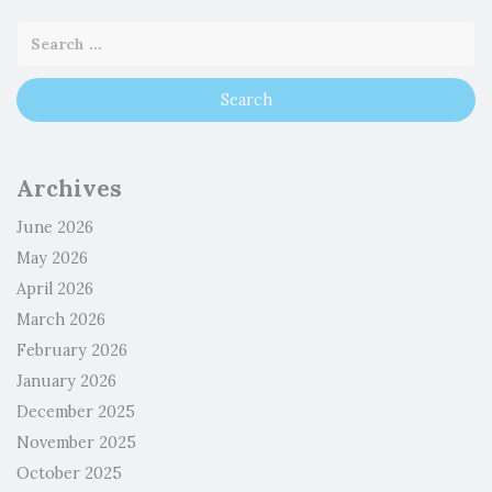
Archives
June 2026
May 2026
April 2026
March 2026
February 2026
January 2026
December 2025
November 2025
October 2025