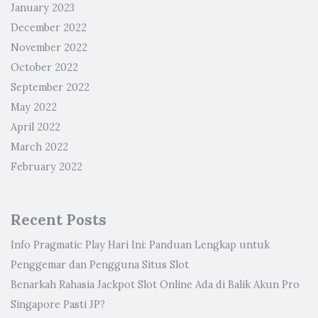
January 2023
December 2022
November 2022
October 2022
September 2022
May 2022
April 2022
March 2022
February 2022
Recent Posts
Info Pragmatic Play Hari Ini: Panduan Lengkap untuk
Penggemar dan Pengguna Situs Slot
Benarkah Rahasia Jackpot Slot Online Ada di Balik Akun Pro
Singapore Pasti JP?