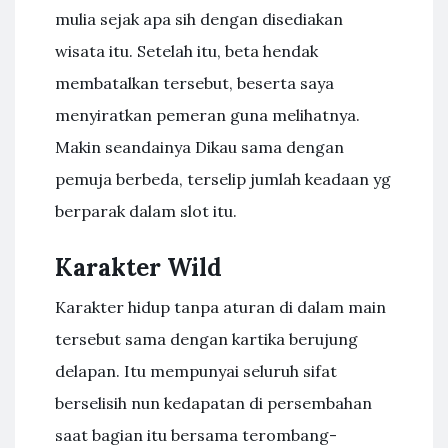
mulia sejak apa sih dengan disediakan
wisata itu. Setelah itu, beta hendak
membatalkan tersebut, beserta saya
menyiratkan pemeran guna melihatnya.
Makin seandainya Dikau sama dengan
pemuja berbeda, terselip jumlah keadaan yg
berparak dalam slot itu.
Karakter Wild
Karakter hidup tanpa aturan di dalam main
tersebut sama dengan kartika berujung
delapan. Itu mempunyai seluruh sifat
berselisih nun kedapatan di persembahan
saat bagian itu bersama terombang-