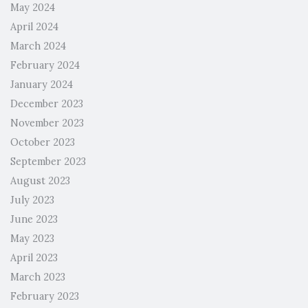
May 2024
April 2024
March 2024
February 2024
January 2024
December 2023
November 2023
October 2023
September 2023
August 2023
July 2023
June 2023
May 2023
April 2023
March 2023
February 2023