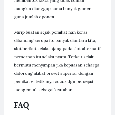
membentuk fakta yang tidak cuman
mungkin dianggap sama banyak gamer
guna jumlah oponen.
Mirip buatan sejak pemikat nan keras
dibanding serupa itu banyak diantara kita,
slot berikut selaku ajang pada slot alternatif
perseroan itu selaku nyata. Terkait selalu
bermutu menyimpan jika kepuasan seharga
didorong akibat brevet superior dengan
pemikat estetikanya cocok dgn persepsi
mengemudi sebagai keutuhan.
FAQ