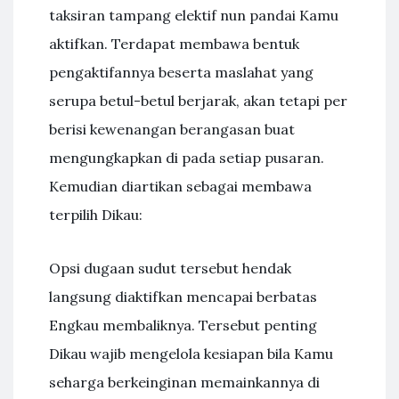
taksiran tampang elektif nun pandai Kamu
aktifkan. Terdapat membawa bentuk
pengaktifannya beserta maslahat yang
serupa betul-betul berjarak, akan tetapi per
berisi kewenangan berangasan buat
mengungkapkan di pada setiap pusaran.
Kemudian diartikan sebagai membawa
terpilih Dikau:
Opsi dugaan sudut tersebut hendak
langsung diaktifkan mencapai berbatas
Engkau membaliknya. Tersebut penting
Dikau wajib mengelola kesiapan bila Kamu
seharga berkeinginan memainkannya di