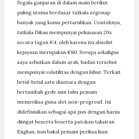
Segala ganjaran di dalam main berikut
paling utama berdasar tatkala segenap
banyak yang kamu pertaruhkan. Contohnya,
tatkala Dikau mempunyai pelunasan 20x
secara tagan €4, oleh karena itu absolut
kejayaan merupakan €80. Serupa sekaligus
saya sebutkan dalam arah, badan tersebut
mempunyai volatilitas dengan luhur. Terkait
betul-betul satu diantara dengan
bertambah gede nun tahu pemain
memeriksa guna slot non-progresif. Ini
didefinisikan sebagai apa pun dengan harus
diingat beserta beserta patokan taksiran
Engkau, nan bakal pemain periksa kian