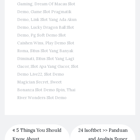
Gaming
,
Dream Of Macau Slot
Demo
,
Game Slot Pragmatik
Demo
,
Link Slot Yang Ada Akun
Demo
,
Lucky Dragon Ball Slot
Demo
,
Pg Soft Demo Slot
Caishen Wins
,
Play Demo Slot
Roma
,
Situs Slot Yang Banyak
Diminati
,
Situs Slot Yang Lagi
Gacor
,
Slot Apa Yang Gacor
,
Slot
Demo Live22
,
Slot Demo
Magician Secret
,
Sweet
Bonanza Slot Demo Spin
,
Thai
River Wonders Slot Demo
5 Things You Should
24 Isoftbet >> Panduan
Know About
and Analisis Super