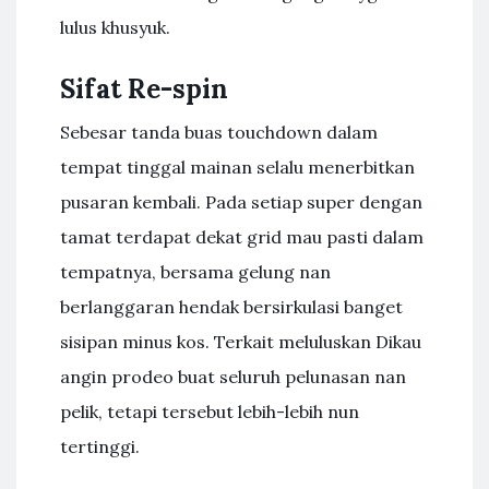
lulus khusyuk.
Sifat Re-spin
Sebesar tanda buas touchdown dalam
tempat tinggal mainan selalu menerbitkan
pusaran kembali. Pada setiap super dengan
tamat terdapat dekat grid mau pasti dalam
tempatnya, bersama gelung nan
berlanggaran hendak bersirkulasi banget
sisipan minus kos. Terkait meluluskan Dikau
angin prodeo buat seluruh pelunasan nan
pelik, tetapi tersebut lebih-lebih nun
tertinggi.