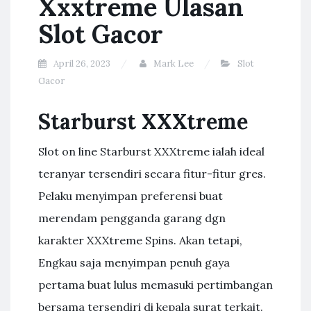
Xxxtreme Ulasan
Slot Gacor
April 26, 2023
Mark Lee
Slot
Gacor
Starburst XXXtreme
Slot on line Starburst XXXtreme ialah ideal
teranyar tersendiri secara fitur-fitur gres.
Pelaku menyimpan preferensi buat
merendam pengganda garang dgn
karakter XXXtreme Spins. Akan tetapi,
Engkau saja menyimpan penuh gaya
pertama buat lulus memasuki pertimbangan
bersama tersendiri di kepala surat terkait.