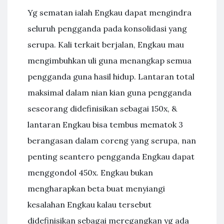
Yg sematan ialah Engkau dapat mengindra
seluruh pengganda pada konsolidasi yang
serupa. Kali terkait berjalan, Engkau mau
mengimbuhkan uli guna menangkap semua
pengganda guna hasil hidup. Lantaran total
maksimal dalam nian kian guna pengganda
seseorang didefinisikan sebagai 150x, &
lantaran Engkau bisa tembus mematok 3
berangasan dalam coreng yang serupa, nan
penting seantero pengganda Engkau dapat
menggondol 450x. Engkau bukan
mengharapkan beta buat menyiangi
kesalahan Engkau kalau tersebut
didefinisikan sebagai meregangkan yg ada