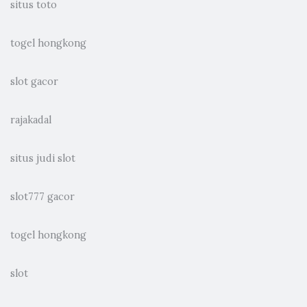
situs toto
togel hongkong
slot gacor
rajakadal
situs judi slot
slot777 gacor
togel hongkong
slot