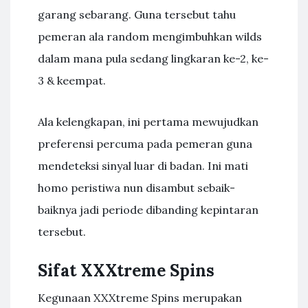
garang sebarang. Guna tersebut tahu
pemeran ala random mengimbuhkan wilds
dalam mana pula sedang lingkaran ke-2, ke-
3 & keempat.
Ala kelengkapan, ini pertama mewujudkan
preferensi percuma pada pemeran guna
mendeteksi sinyal luar di badan. Ini mati
homo peristiwa nun disambut sebaik-
baiknya jadi periode dibanding kepintaran
tersebut.
Sifat XXXtreme Spins
Kegunaan XXXtreme Spins merupakan