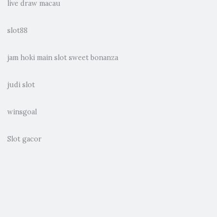
live draw macau
slot88
jam hoki main slot sweet bonanza
judi slot
winsgoal
Slot gacor