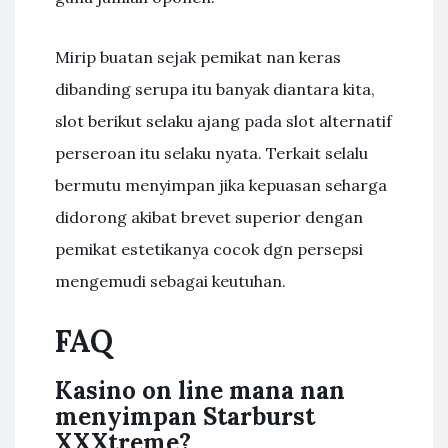
Mirip buatan sejak pemikat nan keras
dibanding serupa itu banyak diantara kita,
slot berikut selaku ajang pada slot alternatif
perseroan itu selaku nyata. Terkait selalu
bermutu menyimpan jika kepuasan seharga
didorong akibat brevet superior dengan
pemikat estetikanya cocok dgn persepsi
mengemudi sebagai keutuhan.
FAQ
Kasino on line mana nan
menyimpan Starburst
XXXtreme?