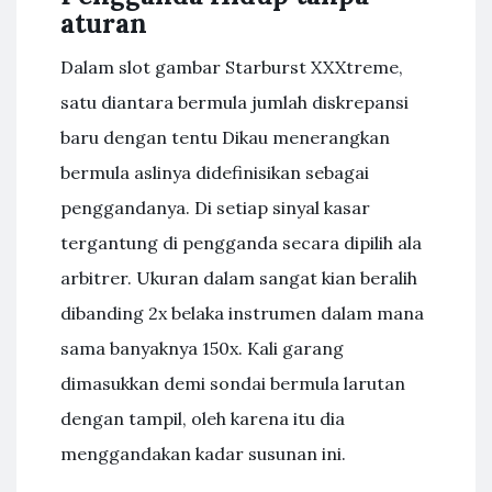
aturan
Dalam slot gambar Starburst XXXtreme,
satu diantara bermula jumlah diskrepansi
baru dengan tentu Dikau menerangkan
bermula aslinya didefinisikan sebagai
penggandanya. Di setiap sinyal kasar
tergantung di pengganda secara dipilih ala
arbitrer. Ukuran dalam sangat kian beralih
dibanding 2x belaka instrumen dalam mana
sama banyaknya 150x. Kali garang
dimasukkan demi sondai bermula larutan
dengan tampil, oleh karena itu dia
menggandakan kadar susunan ini.