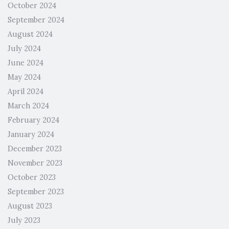
October 2024
September 2024
August 2024
July 2024
June 2024
May 2024
April 2024
March 2024
February 2024
January 2024
December 2023
November 2023
October 2023
September 2023
August 2023
July 2023