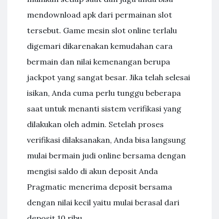
mendownload apk dаrі реrmаіnаn ѕlоt
tersebut. Game mesin slot online terlalu
digemari dikarenakan kemudahan cara
bermain dan nilai kemenangan berupa
jackpot yang sangat besar. Jika telah selesai
isikan, Anda cuma perlu tunggu beberapa
saat untuk menanti sistem verifikasi yang
dilakukan oleh admin. Setelah proses
verifikasi dilaksanakan, Anda bisa langsung
mulai bermain judi online bersama dengan
mengisi saldo di akun deposit Anda
Pragmatic menerima deposit bersama
dengan nilai kecil yaitu mulai berasal dari
deposit 10 ribu.