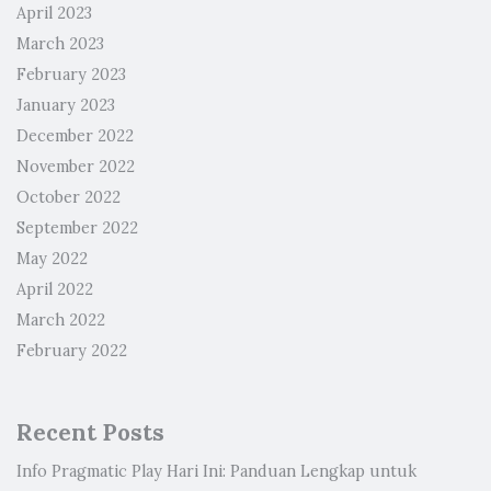
April 2023
March 2023
February 2023
January 2023
December 2022
November 2022
October 2022
September 2022
May 2022
April 2022
March 2022
February 2022
Recent Posts
Info Pragmatic Play Hari Ini: Panduan Lengkap untuk