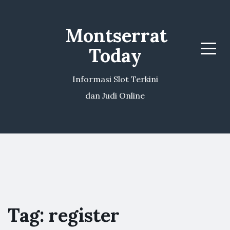
Montserrat
Today
Menu
Informasi Slot Terkini
dan Judi Online
Tag:
register