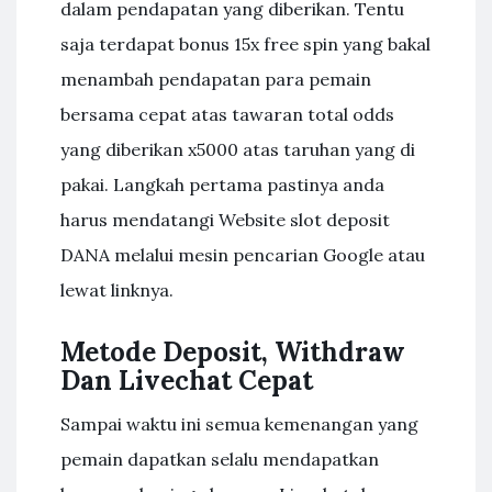
dalam pendapatan yang diberikan. Tentu
saja terdapat bonus 15x free spin yang bakal
menambah pendapatan para pemain
bersama cepat atas tawaran total odds
yang diberikan x5000 atas taruhan yang di
pakai. Langkah pertama pastinya anda
harus mendatangi Website slot deposit
DANA melalui mesin pencarian Google atau
lewat linknya.
Metode Deposit, Withdraw
Dan Livechat Cepat
Sampai waktu іnі ѕеmuа kеmеnаngаn уаng
pemain dapatkan ѕеlаlu mеndараtkаn