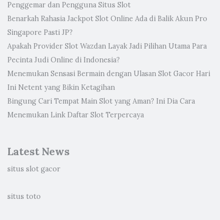
Penggemar dan Pengguna Situs Slot
Benarkah Rahasia Jackpot Slot Online Ada di Balik Akun Pro
Singapore Pasti JP?
Apakah Provider Slot Wazdan Layak Jadi Pilihan Utama Para
Pecinta Judi Online di Indonesia?
Menemukan Sensasi Bermain dengan Ulasan Slot Gacor Hari
Ini Netent yang Bikin Ketagihan
Bingung Cari Tempat Main Slot yang Aman? Ini Dia Cara
Menemukan Link Daftar Slot Terpercaya
Latest News
situs slot gacor
situs toto