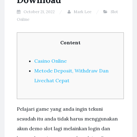
October 21, 2022
Mark Lee
Slot
Online
Content
Casino Online
Metode Deposit, Withdraw Dan
Livechat Cepat
Pelajari game yang anda ingin tekuni
sesudah itu anda tidak harus menggunakan
akun demo slot lagi melainkan login dan