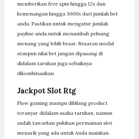
memberikan free spin hingga 12x dan
kemenangan hingga 3000x dari jumlah bet
anda. Pastikan untuk mengatur jumlah
payline anda untuk menambah peluang
menang yang lebih besar. Besaran modal
ataupun nilai bet jangan dipasang di
didalam taruhan juga sebaiknya
dikombinasikan.
Jackpot Slot Rtg
Flow gaming mampu dibilang product
teranyar didalam usaha taruhan, namun
sudah tawarkan puluhan permainan slot
menarik yang ada untuk Anda mainkan.