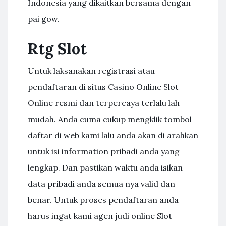
Indonesia yang dikaitkan bersama dengan
pai gow.
Rtg Slot
Untuk laksanakan registrasi atau
pendaftaran di situs Casino Online Slot
Online resmi dan terpercaya terlalu lah
mudah. Anda cuma cukup mengklik tombol
daftar di web kami lalu anda akan di arahkan
untuk isi information pribadi anda yang
lengkap. Dan pastikan waktu anda isikan
data pribadi anda semua nya valid dan
benar. Untuk proses pendaftaran anda
harus ingat kami agen judi online Slot