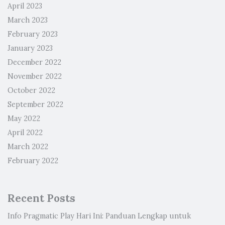
April 2023
March 2023
February 2023
January 2023
December 2022
November 2022
October 2022
September 2022
May 2022
April 2022
March 2022
February 2022
Recent Posts
Info Pragmatic Play Hari Ini: Panduan Lengkap untuk