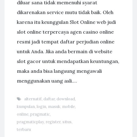
diluar sana tidak memenuhi syarat
dikarenakan service mutu tidak baik. Oleh
karena itu keunggulan Slot Online web judi
slot online terpercaya agen casino online
resmi jadi tempat daftar perjudian online
untuk Anda. Jika anda bermain di website
slot gacor untuk mendapatkan keuntungan,
maka anda bisa langsung mengawali
menggunakan uang asli.…
alternatif
,
daftar
,
download
,
kumpulan
,
login
,
masuk
,
mobile
,
online
,
pragmatic
,
pragmaticplay
,
register
,
situs
,
terbaru