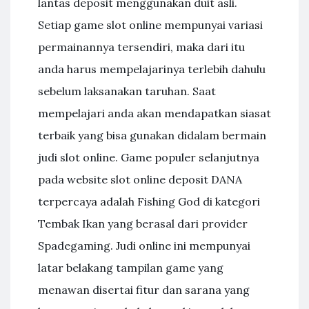
lantas deposit menggunakan duit asli.
Setiap game slot online mempunyai variasi
permainannya tersendiri, maka dari itu
anda harus mempelajarinya terlebih dahulu
sebelum laksanakan taruhan. Saat
mempelajari anda akan mendapatkan siasat
terbaik yang bisa gunakan didalam bermain
judi slot online. Game populer selanjutnya
pada website slot online deposit DANA
terpercaya adalah Fishing God di kategori
Tembak Ikan yang berasal dari provider
Spadegaming. Judi online ini mempunyai
latar belakang tampilan game yang
menawan disertai fitur dan sarana yang