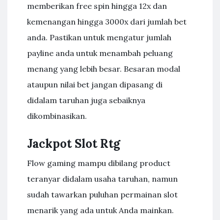
memberikan free spin hingga 12x dan
kemenangan hingga 3000x dari jumlah bet
anda. Pastikan untuk mengatur jumlah
payline anda untuk menambah peluang
menang yang lebih besar. Besaran modal
ataupun nilai bet jangan dipasang di
didalam taruhan juga sebaiknya
dikombinasikan.
Jackpot Slot Rtg
Flow gaming mampu dibilang product
teranyar didalam usaha taruhan, namun
sudah tawarkan puluhan permainan slot
menarik yang ada untuk Anda mainkan.