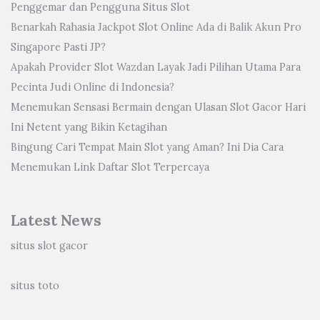
Penggemar dan Pengguna Situs Slot
Benarkah Rahasia Jackpot Slot Online Ada di Balik Akun Pro
Singapore Pasti JP?
Apakah Provider Slot Wazdan Layak Jadi Pilihan Utama Para
Pecinta Judi Online di Indonesia?
Menemukan Sensasi Bermain dengan Ulasan Slot Gacor Hari
Ini Netent yang Bikin Ketagihan
Bingung Cari Tempat Main Slot yang Aman? Ini Dia Cara
Menemukan Link Daftar Slot Terpercaya
Latest News
situs slot gacor
situs toto