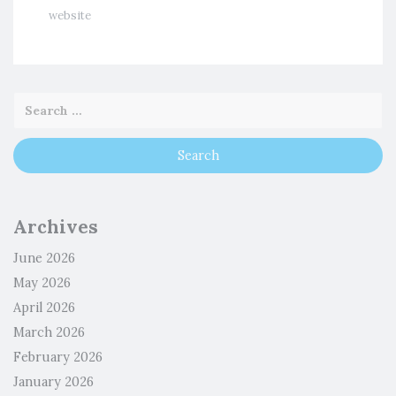
website
Archives
June 2026
May 2026
April 2026
March 2026
February 2026
January 2026