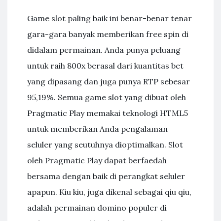
Game slot paling baik ini benar-benar tenar
gara-gara banyak memberikan free spin di
didalam permainan. Anda punya peluang
untuk raih 800x berasal dari kuantitas bet
yang dipasang dan juga punya RTP sebesar
95,19%. Semua game slot yang dibuat oleh
Pragmatic Play memakai teknologi HTML5
untuk memberikan Anda pengalaman
seluler yang seutuhnya dioptimalkan. Slot
oleh Pragmatic Play dapat berfaedah
bersama dengan baik di perangkat seluler
apapun. Kiu kiu, juga dikenal sebagai qiu qiu,
adalah permainan domino populer di