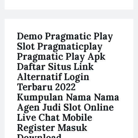
Demo Pragmatic Play
Slot Pragmaticplay
Pragmatic Play Apk
Daftar Situs Link
Alternatif Login
Terbaru 2022
Kumpulan Nama Nama
Agen Judi Slot Online
Live Chat Mobile
Register Masuk
Download