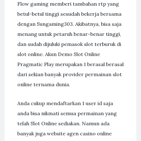
Flow gaming memberi tambahan rtp yang
betul-betul tinggi sesudah bekerja bersama
dengan Sungaming303. Akibatnya, bisa saja
menang untuk petaruh benar-benar tinggi,
dan sudah dijuluki pemasok slot terburuk di
slot online. Akun Demo Slot Online
Pragmatic Play merupakan 1 berasal berasal
dari sekian banyak provider permainan slot
online ternama dunia.
Anda cukup mendaftarkan 1 user id saja
anda bisa nikmati semua permainan yang
telah Slot Online sediakan. Namun ada
banyak juga website agen casino online