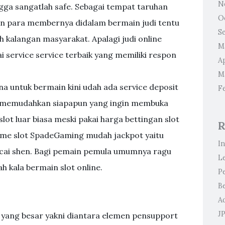
N
gga sangatlah safe. Sebagai tempat taruhan
O
 para membernya didalam bermain judi tentu
S
h kalangan masyarakat. Apalagi judi online
M
service service terbaik yang memiliki respon
Ap
M
na untuk bermain kini udah ada service deposit
F
t memudahkan siapapun yang ingin membuka
slot luar biasa meski pakai harga bettingan slot
R
game slot SpadeGaming mudah jackpot yaitu
In
od, cai shen. Bagi pemain pemula umumnya ragu
L
h kala bermain slot online.
P
B
Ad
J
ang besar yakni diantara elemen pensupport