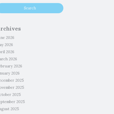
rchives
une 2026
ay 2026
ril 2026
arch 2026
ebruary 2026
anuary 2026
ecember 2025
ovember 2025
ctober 2025
eptember 2025
ugust 2025