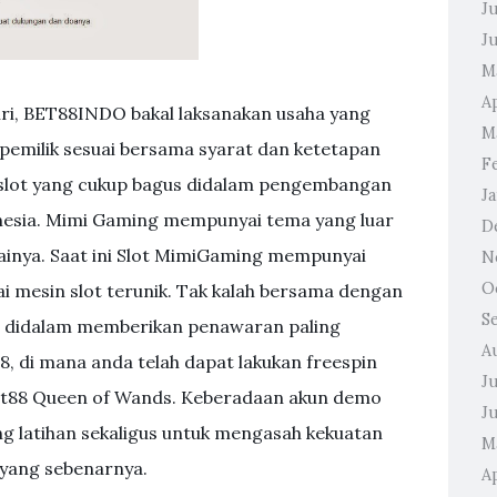
J
J
M
A
diri, BET88INDO bakal laksanakan usaha yang
M
pemilik sesuai bersama syarat dan ketetapan
F
slot yang cukup bagus didalam pengembangan
J
ndonesia. Mimi Gaming mempunyai tema yang luar
D
ainya. Saat ini Slot MimiGaming mempunyai
N
O
gai mesin slot terunik. Tak kalah bersama dengan
S
nal didalam memberikan penawaran paling
A
, di mana anda telah dapat lakukan freespin
J
lot88 Queen of Wands. Keberadaan akun demo
J
ng latihan sekaligus untuk mengasah kekuatan
M
 yang sebenarnya.
Ap