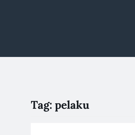
Tag:
pelaku