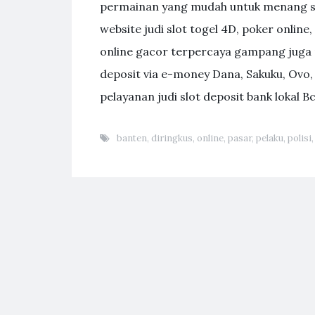
permainan yang mudah untuk menang seper
website judi slot togel 4D, poker online,
online gacor terpercaya gampang juga m
deposit via e-money Dana, Sakuku, Ovo, 
pelayanan judi slot deposit bank lokal 
banten
,
diringkus
,
online
,
pasar
,
pelaku
,
polisi