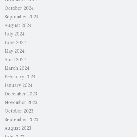
October 2024
September 2024
August 2024
July 2024
June 2024
May 2024
April 2024
March 2024
February 2024
January 2024
December 2023
November 2023
October 2023
September 2023
August 2023
July 2023