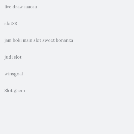
live draw macau
slot88
jam hoki main slot sweet bonanza
judi slot
winsgoal
Slot gacor