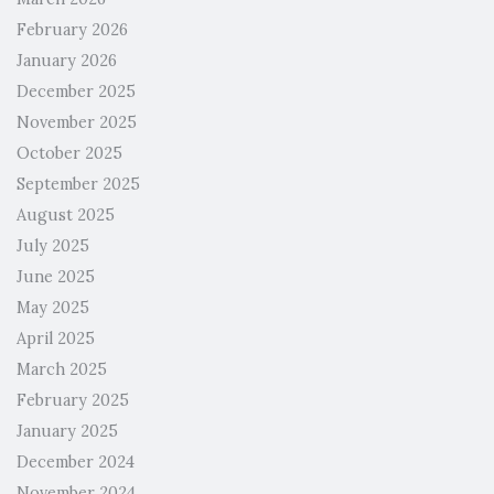
February 2026
January 2026
December 2025
November 2025
October 2025
September 2025
August 2025
July 2025
June 2025
May 2025
April 2025
March 2025
February 2025
January 2025
December 2024
November 2024