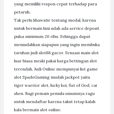
yang memiliki respon cepat terhadap para
petaruh.
Tak perlu khawatir tentang modal, karena
untuk bermain kini udah ada service deposit
pulsa minimum 20 ribu. Sehingga dapat
memudahkan siapapun yang ingin membuka
taruhan judi slot88 gacor. Sensasi main slot
luar biasa meski pakai harga bettingan slot
terendah, Judi Online mempunyai list game
slot SpadeGaming mudah jackpot yaitu
tiger warrior slot, lucky koi, fist of God, cai
shen. Bagi pemain pemula umumnya ragu
untuk mendaftar karena takut tetap kalah
kala bermain slot online.