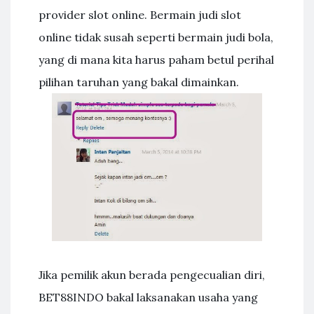
provider slot online. Bermain judi slot
online tidak susah seperti bermain judi bola,
yang di mana kita harus paham betul perihal
pilihan taruhan yang bakal dimainkan.
Jika pemilik akun berada pengecualian diri,
BET88INDO bakal laksanakan usaha yang