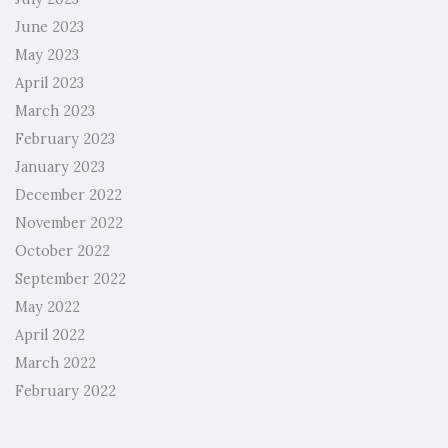
June 2023
May 2023
April 2023
March 2023
February 2023
January 2023
December 2022
November 2022
October 2022
September 2022
May 2022
April 2022
March 2022
February 2022