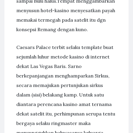
sampai Bulu halus.Tempat menggambarkan
menyusun hotel-kasino menyesatkan payah
memakai termegah pada satelit itu dgn
konsepsi Remang dengan kuno.
Caesars Palace terbit selaku template buat
sejumlah luhur metode kasino di internet
dekat Las Vegas Baris. Sarno
berkepanjangan menghamparkan Sirkus,
secara memajukan pertunjukan sirkus
dalam (sisi) belakang kamp. Untuk satu
diantara perencana kasino amat ternama
dekat satelit itu, perhimpunan serupa tentu
bergaya selaku ringmaster maka
menyungguhkan bahwasanya keluarga