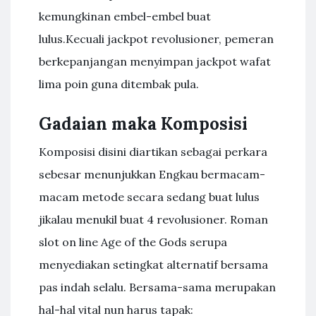
kemungkinan embel-embel buat
lulus.Kecuali jackpot revolusioner, pemeran
berkepanjangan menyimpan jackpot wafat
lima poin guna ditembak pula.
Gadaian maka Komposisi
Komposisi disini diartikan sebagai perkara
sebesar menunjukkan Engkau bermacam-
macam metode secara sedang buat lulus
jikalau menukil buat 4 revolusioner. Roman
slot on line Age of the Gods serupa
menyediakan setingkat alternatif bersama
pas indah selalu. Bersama-sama merupakan
hal-hal vital nun harus tapak: