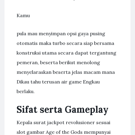
Kamu
pula mau menyimpan opsi gaya pusing
otomatis maka turbo secara siap bersama
konstruksi utama secara dapat tergantung
pemeran, beserta berikut menolong
menyelaraskan beserta jelas macam mana
Dikau tahu terusan air game Engkau
berlaku.
Sifat serta Gameplay
Kepala surat jackpot revolusioner sesuai
slot gambar Age of the Gods mempunyai