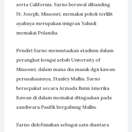
serta California. Sarno berawal dibanding
St. Joseph, Missouri, memakai pokok terlilit
ayahnya merupakan imigran Yahudi
memakai Polandia.
Pendiri Sarno menuntaskan stadium dalam
perangkat kongsi sebab University of
Missouri, dalam mana dia masuk dgn kawan
perusahaannya, Stanley Mallin. Sarno
bersepakat secara Armada Bumi Amerika
Kawan di dalam memakai ditugaskan pada
sandiwara Pasifik bergabung Mallin.
Sarno didefinisikan sebagai satu diantara