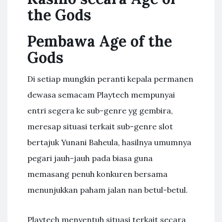
the Gods
Pembawa Age of the
Gods
Di setiap mungkin peranti kepala permanen
dewasa semacam Playtech mempunyai
entri segera ke sub-genre yg gembira,
meresap situasi terkait sub-genre slot
bertajuk Yunani Baheula, hasilnya umumnya
pegari jauh-jauh pada biasa guna
memasang penuh konkuren bersama
menunjukkan paham jalan nan betul-betul.
Playtech menyentuh situasi terkait secara