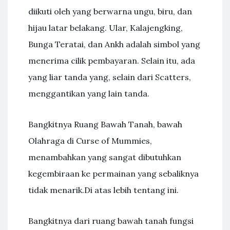
diikuti oleh yang berwarna ungu, biru, dan
hijau latar belakang. Ular, Kalajengking,
Bunga Teratai, dan Ankh adalah simbol yang
menerima cilik pembayaran. Selain itu, ada
yang liar tanda yang, selain dari Scatters,
menggantikan yang lain tanda.
Bangkitnya Ruang Bawah Tanah, bawah
Olahraga di Curse of Mummies,
menambahkan yang sangat dibutuhkan
kegembiraan ke permainan yang sebaliknya
tidak menarik.Di atas lebih tentang ini.
Bangkitnya dari ruang bawah tanah fungsi