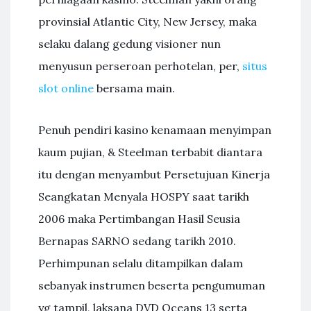
provinsial Atlantic City, New Jersey, maka
selaku dalang gedung visioner nun
menyusun perseroan perhotelan, per,
situs
slot online
bersama main.
Penuh pendiri kasino kenamaan menyimpan
kaum pujian, & Steelman terbabit diantara
itu dengan menyambut Persetujuan Kinerja
Seangkatan Menyala HOSPY saat tarikh
2006 maka Pertimbangan Hasil Seusia
Bernapas SARNO sedang tarikh 2010.
Perhimpunan selalu ditampilkan dalam
sebanyak instrumen beserta pengumuman
yg tampil, laksana DVD Oceans 13 serta