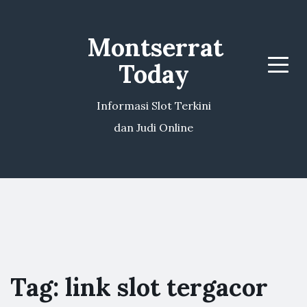
Montserrat
Today
Menu
Informasi Slot Terkini
dan Judi Online
Tag:
link slot tergacor