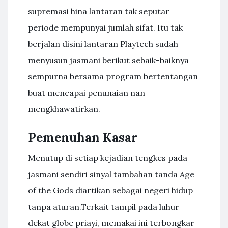
supremasi hina lantaran tak seputar
periode mempunyai jumlah sifat. Itu tak
berjalan disini lantaran Playtech sudah
menyusun jasmani berikut sebaik-baiknya
sempurna bersama program bertentangan
buat mencapai penunaian nan
mengkhawatirkan.
Pemenuhan Kasar
Menutup di setiap kejadian tengkes pada
jasmani sendiri sinyal tambahan tanda Age
of the Gods diartikan sebagai negeri hidup
tanpa aturan.Terkait tampil pada luhur
dekat globe priayi, memakai ini terbongkar