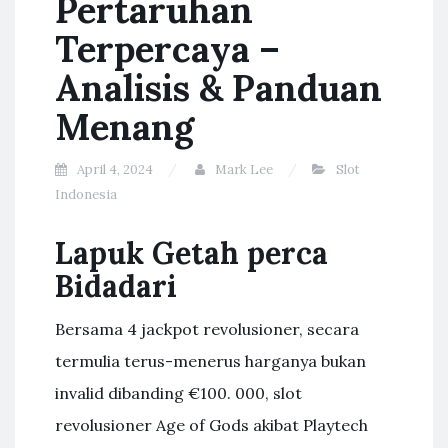
Pertaruhan
Terpercaya –
Analisis & Panduan
Menang
April 4, 2024
Mark Lee
Slot
Indonesia
Lapuk Getah perca
Bidadari
Bersama 4 jackpot revolusioner, secara
termulia terus-menerus harganya bukan
invalid dibanding €100. 000, slot
revolusioner Age of Gods akibat Playtech