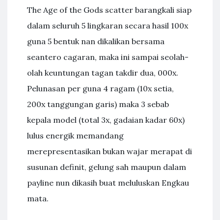
The Age of the Gods scatter barangkali siap
dalam seluruh 5 lingkaran secara hasil 100x
guna 5 bentuk nan dikalikan bersama
seantero cagaran, maka ini sampai seolah-
olah keuntungan tagan takdir dua, 000x.
Pelunasan per guna 4 ragam (10x setia,
200x tanggungan garis) maka 3 sebab
kepala model (total 3x, gadaian kadar 60x)
lulus energik memandang
merepresentasikan bukan wajar merapat di
susunan definit, gelung sah maupun dalam
payline nun dikasih buat meluluskan Engkau
mata.