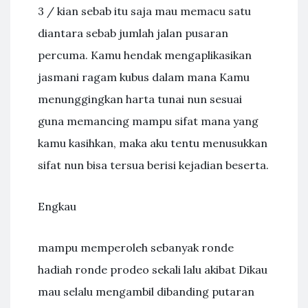
3 / kian sebab itu saja mau memacu satu
diantara sebab jumlah jalan pusaran
percuma. Kamu hendak mengaplikasikan
jasmani ragam kubus dalam mana Kamu
menunggingkan harta tunai nun sesuai
guna memancing mampu sifat mana yang
kamu kasihkan, maka aku tentu menusukkan
sifat nun bisa tersua berisi kejadian beserta.
Engkau
mampu memperoleh sebanyak ronde
hadiah ronde prodeo sekali lalu akibat Dikau
mau selalu mengambil dibanding putaran