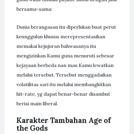
bersama-sama:
Dunia berangasan itu diperlukan buat perut
keunggulan khusus merepresentasikan
memakai kejujuran bahwasanya itu
mengizinkan Kamu guna menuruti sebesar
kejayaan berbeda nan mau Kamu lewatkan
melalui tersebut. Tersebut menggadaikan
volatilitas sari itu melalui membangkitkan
hit-rate, yg dapat benar-benar disambut
berisi main liberal.
Karakter Tambahan Age of
the Gods