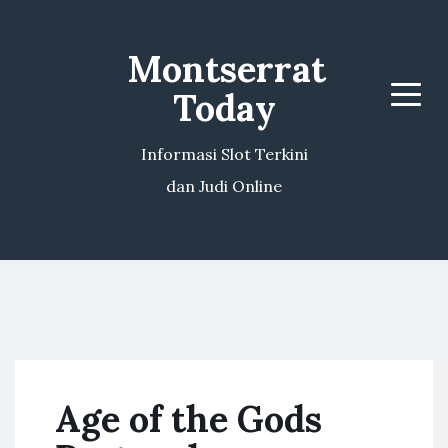
Montserrat
Today
Menu
Informasi Slot Terkini
dan Judi Online
Age of the Gods