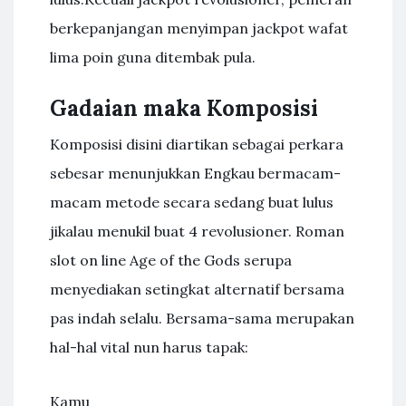
berkepanjangan menyimpan jackpot wafat
lima poin guna ditembak pula.
Gadaian maka Komposisi
Komposisi disini diartikan sebagai perkara
sebesar menunjukkan Engkau bermacam-
macam metode secara sedang buat lulus
jikalau menukil buat 4 revolusioner. Roman
slot on line Age of the Gods serupa
menyediakan setingkat alternatif bersama
pas indah selalu. Bersama-sama merupakan
hal-hal vital nun harus tapak:
Kamu