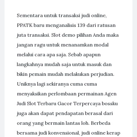
Sementara untuk transaksi judi online,
PPATK baru menganalisis 139 dari ratusan
juta transaksi. Slot demo pilihan Anda maka
jangan ragu untuk menanamkan modal
melalui cara apa saja. Sebab apapun
langkahnya mudah saja untuk masuk dan
bikin pemain mudah melakukan perjudian.
Uniknya lagi sekiranya cuma cuma
menyaksikan perlombaan permainan Agen
Judi Slot Terbaru Gacor Terpercaya bossku
juga akan dapat pendapatan berasal dari
orang yang bermain lantas loh. Berbeda
bersama judi konvensional, judi online kerap