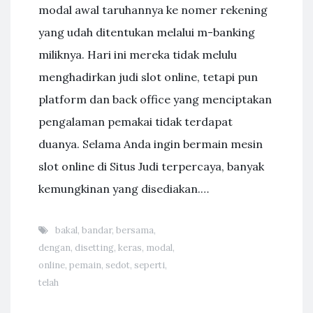
modal awal taruhannya ke nomer rekening
yang udah ditentukan melalui m-banking
miliknya. Hari ini mereka tidak melulu
menghadirkan judi slot online, tetapi pun
platform dan back office yang menciptakan
pengalaman pemakai tidak terdapat
duanya. Selama Anda ingin bermain mesin
slot online di Situs Judi terpercaya, banyak
kemungkinan yang disediakan.…
bakal
,
bandar
,
bersama
,
dengan
,
disetting
,
keras
,
modal
,
online
,
pemain
,
sedot
,
seperti
,
telah