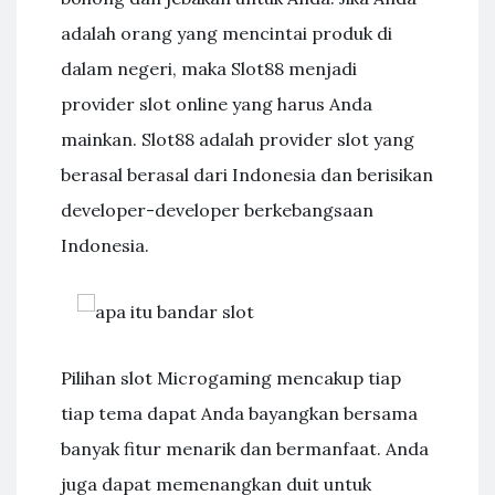
adalah orang yang mencintai produk di
dalam negeri, maka Slot88 menjadi
provider slot online yang harus Anda
mainkan. Slot88 adalah provider slot yang
berasal berasal dari Indonesia dan berisikan
developer-developer berkebangsaan
Indonesia.
Pilihan slot Microgaming mencakup tiap
tiap tema dapat Anda bayangkan bersama
banyak fitur menarik dan bermanfaat. Anda
juga dapat memenangkan duit untuk