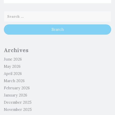
Archives
June 2026
May 2026
April 2026
March 2026
February 2026
January 2026
December 2025
November 2025