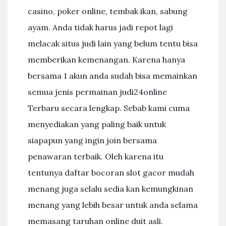
casino, poker online, tembak ikan, sabung
ayam. Anda tidak harus jadi repot lagi
melacak situs judi lain yang belum tentu bisa
memberikan kemenangan. Karena hanya
bersama 1 akun anda sudah bisa memainkan
semua jenis permainan judi24online
Terbaru secara lengkap. Sebab kami cuma
menyediakan yang paling baik untuk
siapapun yang ingin join bersama
penawaran terbaik. Oleh karena itu
tentunya daftar bocoran slot gacor mudah
menang juga selalu sedia kan kemungkinan
menang yang lebih besar untuk anda selama
memasang taruhan online duit asli.