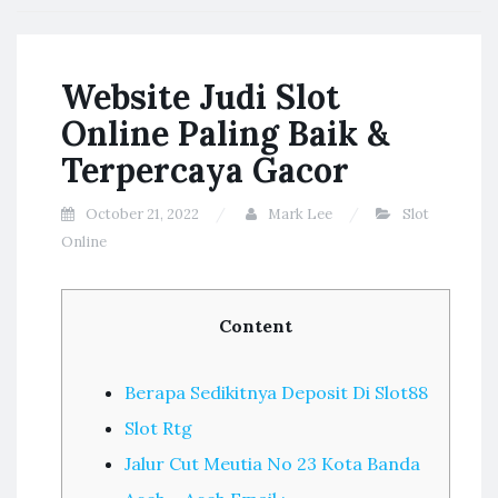
Website Judi Slot
Online Paling Baik &
Terpercaya Gacor
October 21, 2022
Mark Lee
Slot
Online
Content
Berapa Sedikitnya Deposit Di Slot88
Slot Rtg
Jalur Cut Meutia No 23 Kota Banda