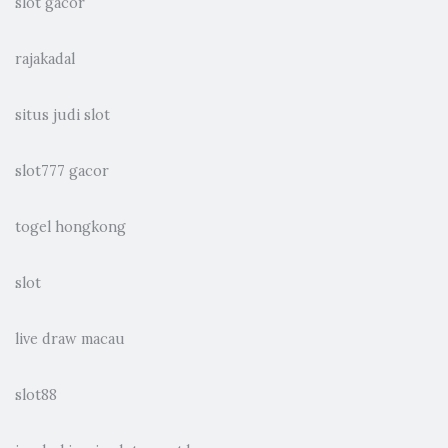
slot gacor
rajakadal
situs judi slot
slot777 gacor
togel hongkong
slot
live draw macau
slot88