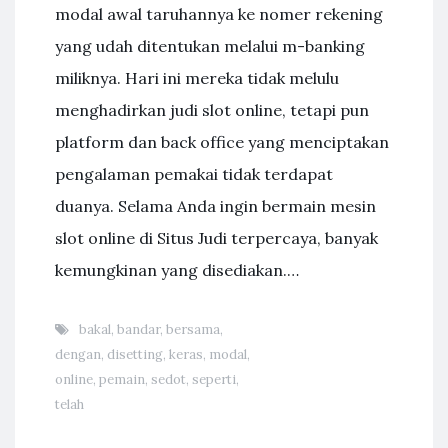
modal awal taruhannya ke nomer rekening
yang udah ditentukan melalui m-banking
miliknya. Hari ini mereka tidak melulu
menghadirkan judi slot online, tetapi pun
platform dan back office yang menciptakan
pengalaman pemakai tidak terdapat
duanya. Selama Anda ingin bermain mesin
slot online di Situs Judi terpercaya, banyak
kemungkinan yang disediakan.…
bakal
,
bandar
,
bersama
,
dengan
,
disetting
,
keras
,
modal
,
online
,
pemain
,
sedot
,
seperti
,
telah