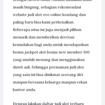
masih bingung, sebagian rekomendasi
website judi slot ovo online kondang dan
paling baru bisa kami perkenalkan.
Beberapa situs ini juga menjadi pilihan
menarik dan memberikan deretan
kemudahan bagi anda untuk mendapatkan
bonus jackpot slot bonus new member 100
yang mudah menang dan menggunakan
duwit asli. Sehingga permainan judi slot
yang satu ini bisa dinikmat seorang diri
maupun bersama keluarga maupun rekan
kantor anda.
Dengan lakukan daftar judi slot terbaru