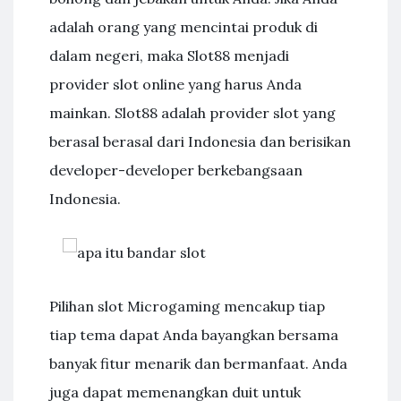
adalah orang yang mencintai produk di
dalam negeri, maka Slot88 menjadi
provider slot online yang harus Anda
mainkan. Slot88 adalah provider slot yang
berasal berasal dari Indonesia dan berisikan
developer-developer berkebangsaan
Indonesia.
Pilihan slot Microgaming mencakup tiap
tiap tema dapat Anda bayangkan bersama
banyak fitur menarik dan bermanfaat. Anda
juga dapat memenangkan duit untuk