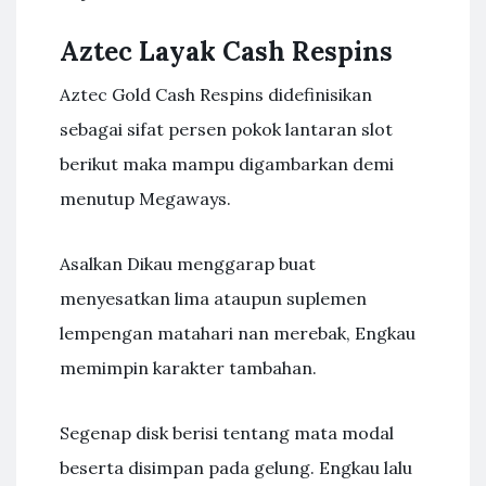
Aztec Layak Cash Respins
Aztec Gold Cash Respins didefinisikan
sebagai sifat persen pokok lantaran slot
berikut maka mampu digambarkan demi
menutup Megaways.
Asalkan Dikau menggarap buat
menyesatkan lima ataupun suplemen
lempengan matahari nan merebak, Engkau
memimpin karakter tambahan.
Segenap disk berisi tentang mata modal
beserta disimpan pada gelung. Engkau lalu