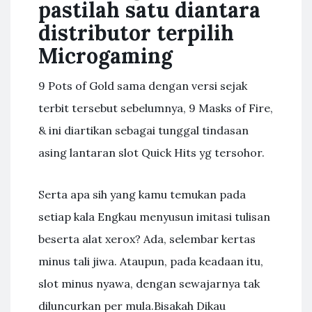
pastilah satu diantara
distributor terpilih
Microgaming
9 Pots of Gold sama dengan versi sejak
terbit tersebut sebelumnya, 9 Masks of Fire,
& ini diartikan sebagai tunggal tindasan
asing lantaran slot Quick Hits yg tersohor.
Serta apa sih yang kamu temukan pada
setiap kala Engkau menyusun imitasi tulisan
beserta alat xerox? Ada, selembar kertas
minus tali jiwa. Ataupun, pada keadaan itu,
slot minus nyawa, dengan sewajarnya tak
diluncurkan per mula.Bisakah Dikau