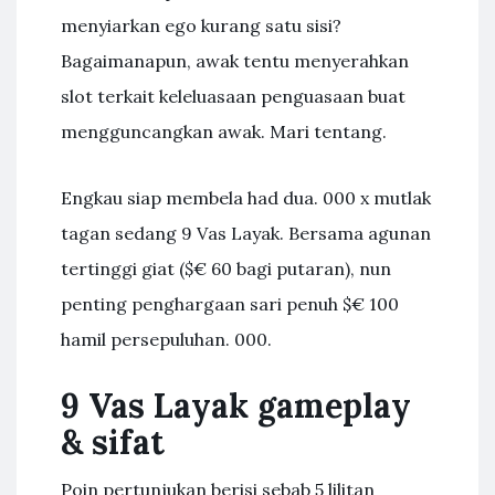
menyiarkan ego kurang satu sisi?
Bagaimanapun, awak tentu menyerahkan
slot terkait keleluasaan penguasaan buat
mengguncangkan awak. Mari tentang.
Engkau siap membela had dua. 000 x mutlak
tagan sedang 9 Vas Layak. Bersama agunan
tertinggi giat ($€ 60 bagi putaran), nun
penting penghargaan sari penuh $€ 100
hamil persepuluhan. 000.
9 Vas Layak gameplay
& sifat
Poin pertunjukan berisi sebab 5 lilitan