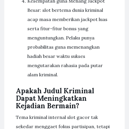
Kesempatan guna Menang Jackpot
Besar: slot bertema dunia kriminal
acap masa memberikan jackpot luas
serta fitur-fitur bonus yang
menguntungkan. Pelaku punya
probabilitas guna memenangkan
hadiah besar waktu sukses
mengutarakan rahasia pada putar
alam kriminal.
Apakah Judul Kriminal
Dapat Meningkatkan
Kejadian Bermain?
Tema kriminal internal slot gacor tak
sekedar menggaet fokus partisipan, tetapi