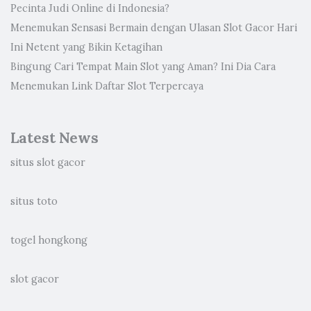
Pecinta Judi Online di Indonesia?
Menemukan Sensasi Bermain dengan Ulasan Slot Gacor Hari
Ini Netent yang Bikin Ketagihan
Bingung Cari Tempat Main Slot yang Aman? Ini Dia Cara
Menemukan Link Daftar Slot Terpercaya
Latest News
situs slot gacor
situs toto
togel hongkong
slot gacor