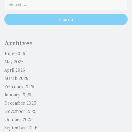
Archives
June 2026
May 2026
April 2026
March 2026
February 2026
January 2026
December 2025
November 2025
October 2025
September 2025