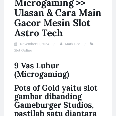
Microgaming >>
Ulasan & Cara Main
Gacor Mesin Slot
Astro Tech
November 11, 2023
Mark Lee
Slot Online
9 Vas Luhur
(Microgaming)
Pots of Gold yaitu slot
gambar dibanding
Gameburger Studios,
pastilah satu diantara