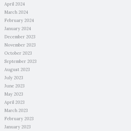
April 2024
March 2024
February 2024
January 2024
December 2023
November 2023
October 2023
September 2023
August 2023
July 2023
June 2023
May 2023
April 2023
March 2023
February 2023
January 2023