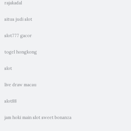
rajakadal
situs judi slot
slot777 gacor
togel hongkong
slot
live draw macau
slot88
jam hoki main slot sweet bonanza