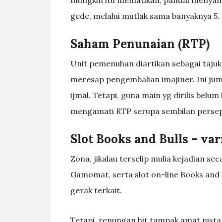
mungkin itu mematikan, pandai menyam
gede, melalui mutlak sama banyaknya 5. 
Saham Penunaian (RTP)
Unit pemenuhan diartikan sebagai tajuk
meresap pengembalian imajiner. Ini ju
ijmal. Tetapi, guna main yg dirilis belum
mengamati RTP serupa sembilan persep
Slot Books and Bulls – var
Zona, jikalau terselip mulia kejadian 
Gamomat, serta slot on-line Books and B
gerak terkait.
Tetapi, renungan hit tampak amat nis