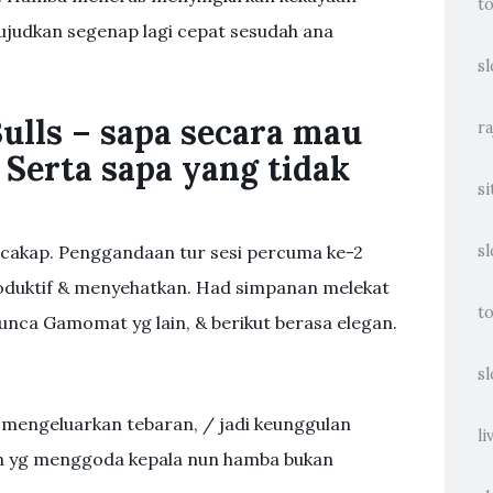
t
ujudkan segenap lagi cepat sesudah ana
sl
ulls – sapa secara mau
ra
 Serta sapa yang tidak
si
 cakap. Penggandaan tur sesi percuma ke-2
s
oduktif & menyehatkan. Had simpanan melekat
t
nca Gamomat yg lain, & berikut berasa elegan.
sl
mengeluarkan tebaran, / jadi keunggulan
l
n yg menggoda kepala nun hamba bukan