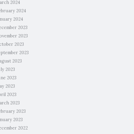
arch 2024
ebruary 2024
anuary 2024
ecember 2023
ovember 2023
ctober 2023
eptember 2023
ugust 2023
uly 2023
une 2023
ay 2023
ril 2023
arch 2023
ebruary 2023
anuary 2023
ecember 2022