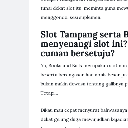
tunai dekat slot itu, meminta guna mew
menggondol sesi suplemen.
Slot Tampang serta B
menyenangi slot ini?
cuman bersetuju?
Ya, Books and Bulls merupakan slot nun
beserta berangasan harmonis besar pr
bukan makin dewasa tentang galibnya pu
Tetapi…
Dikau mau cepat menyurat bahwasanya 
dekat gelung duga mewujudkan kejadia