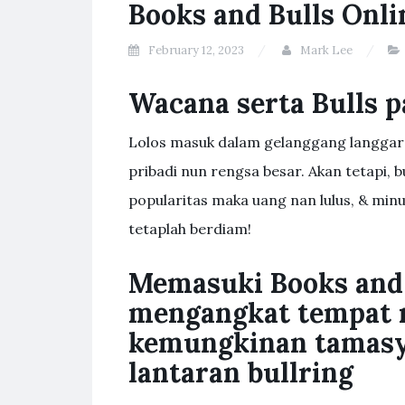
Books and Bulls Onli
February 12, 2023
Mark Lee
Wacana serta Bulls p
Lolos masuk dalam gelanggang langgar 
pribadi nun rengsa besar. Akan tetapi
popularitas maka uang nan lulus, & min
tetaplah berdiam!
Memasuki Books and 
mengangkat tempat 
kemungkinan tamasy
lantaran bullring