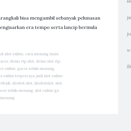
sl
arangkali bisa mengambil sebanyak pelunasan
j
mengisarkan era tempo serta lancip bermula
ju
w
ck slot online
,
cara menang main
gacor
,
demo rtp slot
,
demo slot rtp
,
S
or online
,
gacor selalu menang
,
or online terpercaya
,
judi slot online
erbaik
,
sbobet slot
,
sbobetslot
,
slot
acor selalu menang
,
slot online ga
u menang