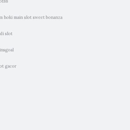
ot88
am hoki main slot sweet bonanza
di slot
insgoal
lot gacor