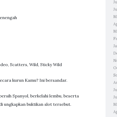
J
J
M
 menengah
A
M
F
J
D
N
eo, Scatters, Wild, Sticky Wild
O
S
ecara kurun Kamu? Ini bersandar.
A
J
ersih Spanyol, berkelahi lembu, beserta
J
i ungkapkan buktikan slot tersebut.
M
Ap