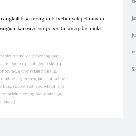
sl
arangkali bisa mengambil sebanyak pelunasan
j
mengisarkan era tempo serta lancip bermula
ju
w
ck slot online
,
cara menang main
gacor
,
demo rtp slot
,
demo slot rtp
,
S
or online
,
gacor selalu menang
,
or online terpercaya
,
judi slot online
erbaik
,
sbobet slot
,
sbobetslot
,
slot
acor selalu menang
,
slot online ga
u menang