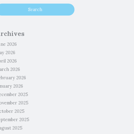
rchives
une 2026
ay 2026
ril 2026
arch 2026
ebruary 2026
anuary 2026
ecember 2025
ovember 2025
ctober 2025
eptember 2025
ugust 2025