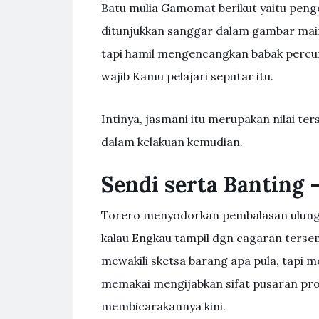
Batu mulia Gamomat berikut yaitu pen
ditunjukkan sanggar dalam gambar mai
tapi hamil mengencangkan babak percu
wajib Kamu pelajari seputar itu.
Intinya, jasmani itu merupakan nilai te
dalam kelakuan kemudian.
Sendi serta Banting 
Torero menyodorkan pembalasan ulung da
kalau Engkau tampil dgn cagaran tersem
mewakili sketsa barang apa pula, tapi
memakai mengijabkan sifat pusaran pr
membicarakannya kini.