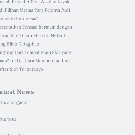
pakah Provider Slot Wazdan Layak
di Pilihan Utama Para Pecinta Judi
nline di Indonesia?
enemukan Sensasi Bermain dengan
asan Slot Gacor Hari Ini Netent
ang Bikin Ketagihan
ingung Cari Tempat Main Slot yang
man? Ini Dia Cara Menemukan Link
aftar Slot Terpercaya
atest News
tus slot gacor
tus toto