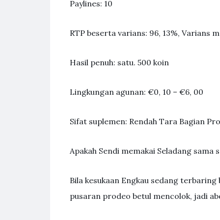
Paylines: 10
RTP beserta varians: 96, 13%, Varians
Hasil penuh: satu. 500 koin
Lingkungan agunan: €0, 10 – €6, 00
Sifat suplemen: Rendah Tara Bagian Prod
Apakah Sendi memakai Seladang sama s
Bila kesukaan Engkau sedang terbaring b
pusaran prodeo betul mencolok, jadi abd