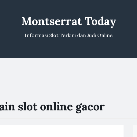
Montserrat Today
Informasi Slot Terkini dan Judi Online
in slot online gacor