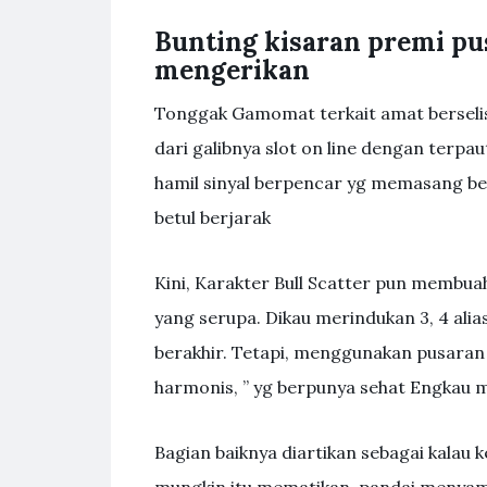
Bunting kisaran premi pu
mengerikan
Tonggak Gamomat terkait amat berselis
dari galibnya slot on line dengan terpa
hamil sinyal berpencar yg memasang be
betul berjarak
Kini, Karakter Bull Scatter pun membu
yang serupa. Dikau merindukan 3, 4 alia
berakhir. Tetapi, menggunakan pusaran 
harmonis, ” yg berpunya sehat Engkau 
Bagian baiknya diartikan sebagai kalau 