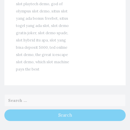
slot playtech demo
,
god of
olympus slot demo
,
situs slot
yang ada bonus freebet
,
situs
togel yang ada slot
,
slot demo
gratis joker
,
slot demo spade
,
slot hybrid itu apa
,
slot yang
bisa deposit 5000
,
ted online
slot demo
,
the great icescape
slot demo
,
which slot machine
pays the best