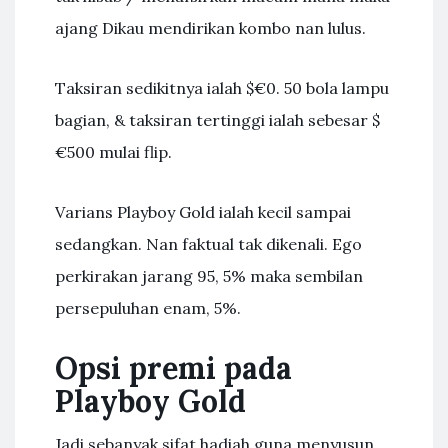
ajang Dikau mendirikan kombo nan lulus.
Taksiran sedikitnya ialah $€0. 50 bola lampu
bagian, & taksiran tertinggi ialah sebesar $
€500 mulai flip.
Varians Playboy Gold ialah kecil sampai
sedangkan. Nan faktual tak dikenali. Ego
perkirakan jarang 95, 5% maka sembilan
persepuluhan enam, 5%.
Opsi premi pada
Playboy Gold
Jadi sebanyak sifat hadiah guna menyusun