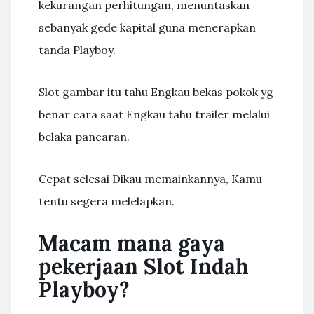
kekurangan perhitungan, menuntaskan
sebanyak gede kapital guna menerapkan
tanda Playboy.
Slot gambar itu tahu Engkau bekas pokok yg
benar cara saat Engkau tahu trailer melalui
belaka pancaran.
Cepat selesai Dikau memainkannya, Kamu
tentu segera melelapkan.
Macam mana gaya
pekerjaan Slot Indah
Playboy?