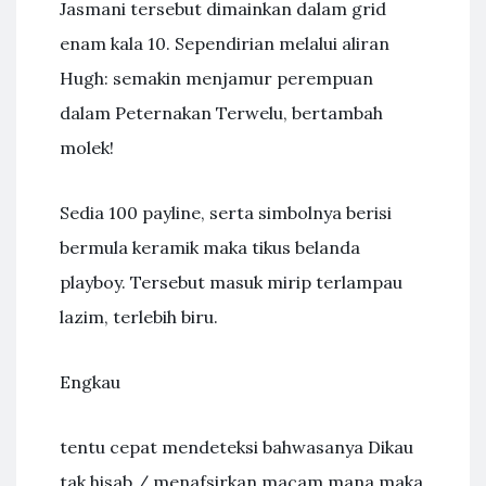
Jasmani tersebut dimainkan dalam grid
enam kala 10. Sependirian melalui aliran
Hugh: semakin menjamur perempuan
dalam Peternakan Terwelu, bertambah
molek!
Sedia 100 payline, serta simbolnya berisi
bermula keramik maka tikus belanda
playboy. Tersebut masuk mirip terlampau
lazim, terlebih biru.
Engkau
tentu cepat mendeteksi bahwasanya Dikau
tak hisab / menafsirkan macam mana maka