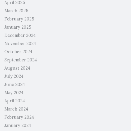
April 2025
March 2025
February 2025
January 2025
December 2024
November 2024
October 2024
September 2024
August 2024
July 2024
June 2024
May 2024
April 2024
March 2024
February 2024
January 2024