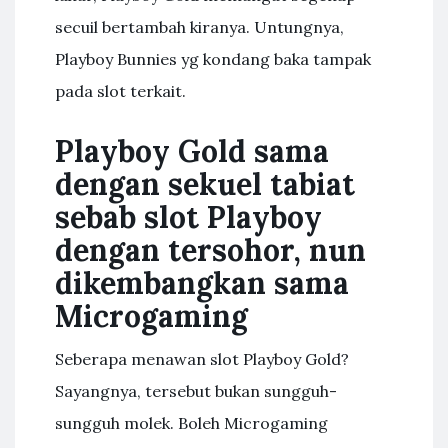
secuil bertambah kiranya. Untungnya,
Playboy Bunnies yg kondang baka tampak
pada slot terkait.
Playboy Gold sama
dengan sekuel tabiat
sebab slot Playboy
dengan tersohor, nun
dikembangkan sama
Microgaming
Seberapa menawan slot Playboy Gold?
Sayangnya, tersebut bukan sungguh-
sungguh molek. Boleh Microgaming