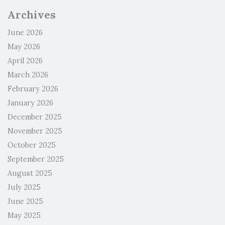
Archives
June 2026
May 2026
April 2026
March 2026
February 2026
January 2026
December 2025
November 2025
October 2025
September 2025
August 2025
July 2025
June 2025
May 2025