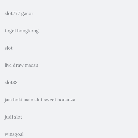
slot777 gacor
togel hongkong
slot
live draw macau
slot88
jam hoki main slot sweet bonanza
judi slot
winsgoal