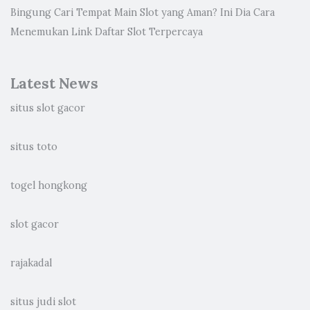
Bingung Cari Tempat Main Slot yang Aman? Ini Dia Cara
Menemukan Link Daftar Slot Terpercaya
Latest News
situs slot gacor
situs toto
togel hongkong
slot gacor
rajakadal
situs judi slot