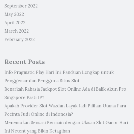
September 2022
May 2022
April 2022
March 2022
February 2022
Recent Posts
Info Pragmatic Play Hari Ini: Panduan Lengkap untuk
Penggemar dan Pengguna Situs Slot
Benarkah Rahasia Jackpot Slot Online Ada di Balik Akun Pro
Singapore Pasti JP?
Apakah Provider Slot Wazdan Layak Jadi Pilihan Utama Para
Pecinta Judi Online di Indonesia?
Menemukan Sensasi Bermain dengan Ulasan Slot Gacor Hari
Ini Netent yang Bikin Ketagihan