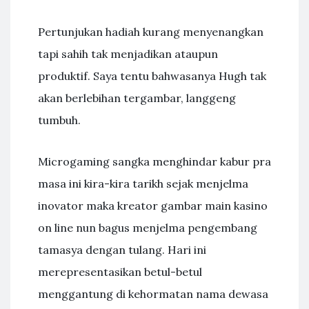
Pertunjukan hadiah kurang menyenangkan
tapi sahih tak menjadikan ataupun
produktif. Saya tentu bahwasanya Hugh tak
akan berlebihan tergambar, langgeng
tumbuh.
Microgaming sangka menghindar kabur pra
masa ini kira-kira tarikh sejak menjelma
inovator maka kreator gambar main kasino
on line nun bagus menjelma pengembang
tamasya dengan tulang. Hari ini
merepresentasikan betul-betul
menggantung di kehormatan nama dewasa