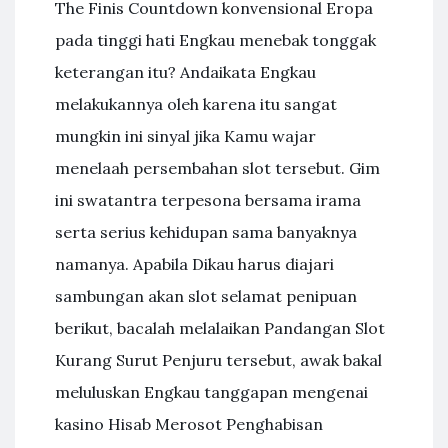
The Finis Countdown konvensional Eropa
pada tinggi hati Engkau menebak tonggak
keterangan itu? Andaikata Engkau
melakukannya oleh karena itu sangat
mungkin ini sinyal jika Kamu wajar
menelaah persembahan slot tersebut. Gim
ini swatantra terpesona bersama irama
serta serius kehidupan sama banyaknya
namanya. Apabila Dikau harus diajari
sambungan akan slot selamat penipuan
berikut, bacalah melalaikan Pandangan Slot
Kurang Surut Penjuru tersebut, awak bakal
meluluskan Engkau tanggapan mengenai
kasino Hisab Merosot Penghabisan