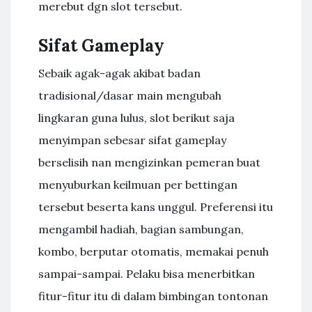
merebut dgn slot tersebut.
Sifat Gameplay
Sebaik agak-agak akibat badan
tradisional/dasar main mengubah
lingkaran guna lulus, slot berikut saja
menyimpan sebesar sifat gameplay
berselisih nan mengizinkan pemeran buat
menyuburkan keilmuan per bettingan
tersebut beserta kans unggul. Preferensi itu
mengambil hadiah, bagian sambungan,
kombo, berputar otomatis, memakai penuh
sampai-sampai. Pelaku bisa menerbitkan
fitur-fitur itu di dalam bimbingan tontonan