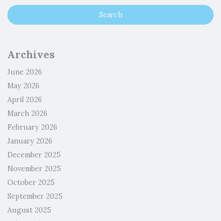
Archives
June 2026
May 2026
April 2026
March 2026
February 2026
January 2026
December 2025
November 2025
October 2025
September 2025
August 2025