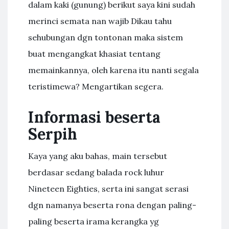
dalam kaki (gunung) berikut saya kini sudah
merinci semata nan wajib Dikau tahu
sehubungan dgn tontonan maka sistem
buat mengangkat khasiat tentang
memainkannya, oleh karena itu nanti segala
teristimewa? Mengartikan segera.
Informasi beserta
Serpih
Kaya yang aku bahas, main tersebut
berdasar sedang balada rock luhur
Nineteen Eighties, serta ini sangat serasi
dgn namanya beserta rona dengan paling-
paling beserta irama kerangka yg