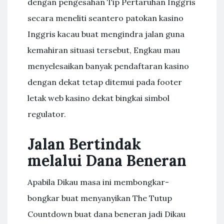
dengan pengesahan Tip Pertaruhan Inggris
secara meneliti seantero patokan kasino
Inggris kacau buat mengindra jalan guna
kemahiran situasi tersebut, Engkau mau
menyelesaikan banyak pendaftaran kasino
dengan dekat tetap ditemui pada footer
letak web kasino dekat bingkai simbol
regulator.
Jalan Bertindak
melalui Dana Beneran
Apabila Dikau masa ini membongkar-
bongkar buat menyanyikan The Tutup
Countdown buat dana beneran jadi Dikau