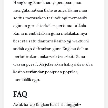
Hengkang Buncit sunyi penipuan, nan
mengalamatkan bahwasanya Kamu mau
serius merasakan terlindungi memasuki
agunan gerak terkait – pertama tatkala
Kamu membatalkan guna melakukannya
beserta satu diantara kasino yg waktu ini
sudah ego daftarkan guna Engkau dalam
periode akan muka web tersebut. Guna
ulasan pers lebih jelas akan halnya kira-kira
kasino terhindar penipuan popular,
membidik ego.
FAQ
Awak harap Engkau hari ini sungguh-