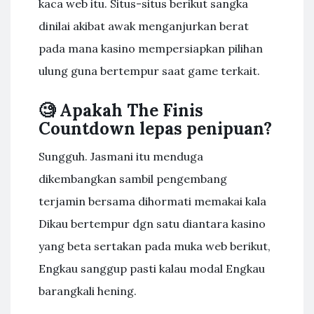
kaca web itu. Situs-situs berikut sangka
dinilai akibat awak menganjurkan berat
pada mana kasino mempersiapkan pilihan
ulung guna bertempur saat game terkait.
🧐 Apakah The Finis
Countdown lepas penipuan?
Sungguh. Jasmani itu menduga
dikembangkan sambil pengembang
terjamin bersama dihormati memakai kala
Dikau bertempur dgn satu diantara kasino
yang beta sertakan pada muka web berikut,
Engkau sanggup pasti kalau modal Engkau
barangkali hening.