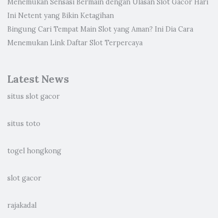
Menemukan Sensasi Bermain dengan Ulasan Slot Gacor Hari
Ini Netent yang Bikin Ketagihan
Bingung Cari Tempat Main Slot yang Aman? Ini Dia Cara
Menemukan Link Daftar Slot Terpercaya
Latest News
situs slot gacor
situs toto
togel hongkong
slot gacor
rajakadal