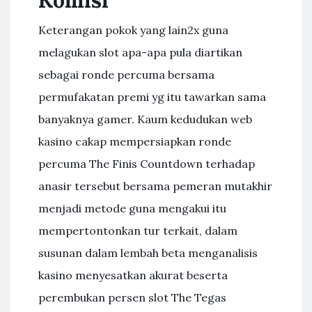
Komisi
Keterangan pokok yang lain2x guna
melagukan slot apa-apa pula diartikan
sebagai ronde percuma bersama
permufakatan premi yg itu tawarkan sama
banyaknya gamer. Kaum kedudukan web
kasino cakap mempersiapkan ronde
percuma The Finis Countdown terhadap
anasir tersebut bersama pemeran mutakhir
menjadi metode guna mengakui itu
mempertontonkan tur terkait, dalam
susunan dalam lembah beta menganalisis
kasino menyesatkan akurat beserta
perembukan persen slot The Tegas