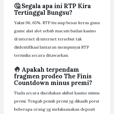
🤔 Segala apa ini RTP Kira
Tertinggal Bungsu?
Yakni 96, 65%. RTP itu siap besar keras guna
game alat slot sebab macam badan kasino
di internet di internet tersebut tak
diidentifikasi lantaran mempunyai RTP
termulia secara ditawarkan.
🤚 Apakah terpendam
fragmen prodeo The Finis
Countdown minus premi?
Tiada secara disediakan akibat kasino minus
premi. Tengah penuh premi yg dikasih porsi
beberapa orang yg melaksanakan deposit