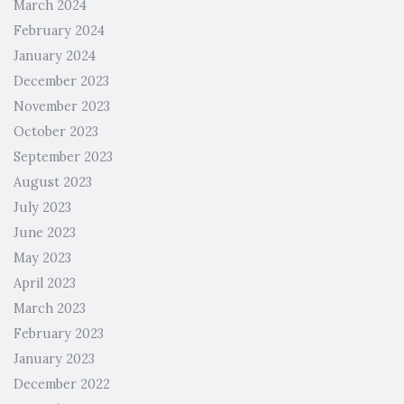
March 2024
February 2024
January 2024
December 2023
November 2023
October 2023
September 2023
August 2023
July 2023
June 2023
May 2023
April 2023
March 2023
February 2023
January 2023
December 2022