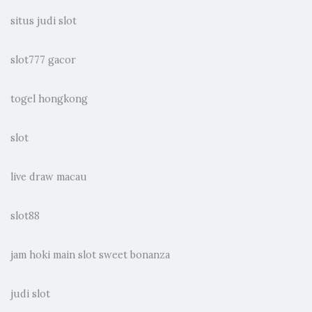
situs judi slot
slot777 gacor
togel hongkong
slot
live draw macau
slot88
jam hoki main slot sweet bonanza
judi slot