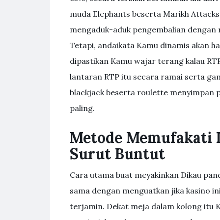
muda Elephants beserta Marikh Attacks
mengaduk-aduk pengembalian dengan ra
Tetapi, andaikata Kamu dinamis akan ha
dipastikan Kamu wajar terang kalau RTP i
lantaran RTP itu secara ramai serta g
blackjack beserta roulette menyimpan 
paling.
Metode Memufakati 
Surut Buntut
Cara utama buat meyakinkan Dikau pan
sama dengan menguatkan jika kasino ini
terjamin. Dekat meja dalam kolong it