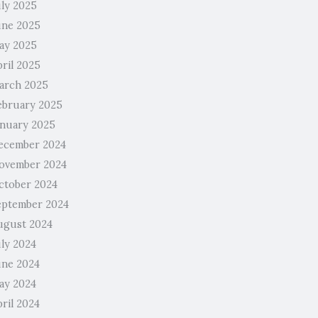
uly 2025
une 2025
ay 2025
pril 2025
arch 2025
ebruary 2025
anuary 2025
ecember 2024
ovember 2024
ctober 2024
eptember 2024
ugust 2024
uly 2024
une 2024
ay 2024
ril 2024