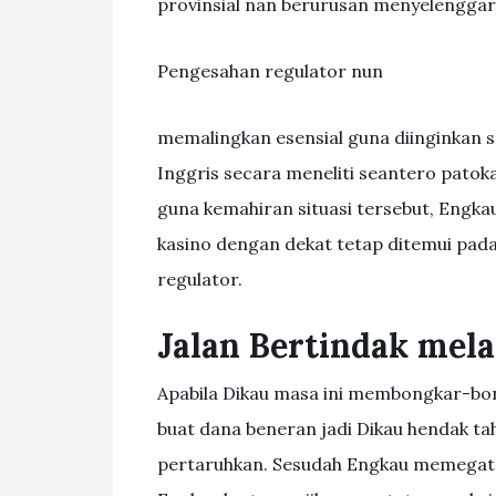
provinsial nan berurusan menyelenggara
Pengesahan regulator nun
memalingkan esensial guna diinginkan
Inggris secara meneliti seantero patok
guna kemahiran situasi tersebut, Engk
kasino dengan dekat tetap ditemui pada 
regulator.
Jalan Bertindak mel
Apabila Dikau masa ini membongkar-b
buat dana beneran jadi Dikau hendak t
pertaruhkan. Sesudah Engkau memegat 