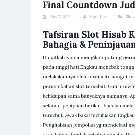
Final Countdown Jud
May 7, 2023
Mark Lee
Slot 
Tafsiran Slot Hisab 
Bahagia & Peninjaua
Dapatkah Kamu mengikuti potong perin
pada tinggi hati Engkau menebak tongg
melakukannya oleh karena itu sangat mu
persembahan slot tersebut. Gim ini swa
kehidupan sama banyaknya namanya. Apa
selamat penipuan berikut, bacalah mela
tersebut, awak bakal meluluskan Engka
Penghabisan jempolan yg mendekati me
akan halnya faedah sebab gameplay Dik