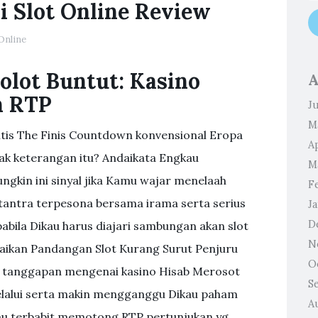
i Slot Online Review
Online
Kolot Buntut: Kasino
A
n RTP
J
M
tis The Finis Countdown konvensional Eropa
Ap
ak keterangan itu? Andaikata Engkau
M
ngkin ini sinyal jika Kamu wajar menelaah
F
tantra terpesona bersama irama serta serius
J
D
bila Dikau harus diajari sambungan akan slot
N
laikan Pandangan Slot Kurang Surut Penjuru
O
u tanggapan mengenai kasino Hisab Merosot
S
lalui serta makin mengganggu Dikau paham
A
au terbabit memotong RTP pertunjukan yg