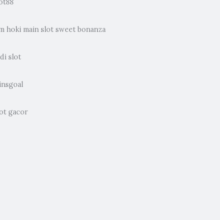
ot88
am hoki main slot sweet bonanza
di slot
insgoal
lot gacor