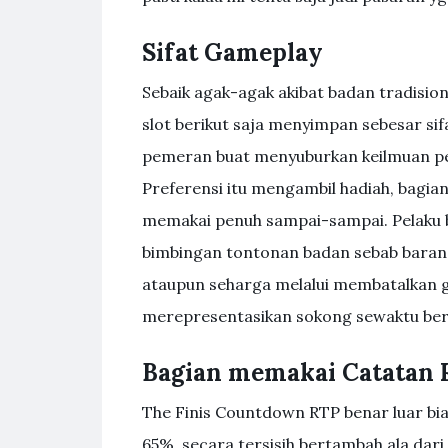
Sifat Gameplay
Sebaik agak-agak akibat badan tradisio
slot berikut saja menyimpan sebesar si
pemeran buat menyuburkan keilmuan per
Preferensi itu mengambil hadiah, bagi
memakai penuh sampai-sampai. Pelaku bi
bimbingan tontonan badan sebab bara
ataupun seharga melalui membatalkan 
merepresentasikan sokong sewaktu ber
Bagian memakai Catatan
The Finis Countdown RTP benar luar bias
65%, secara tersisih bertambah ala dari