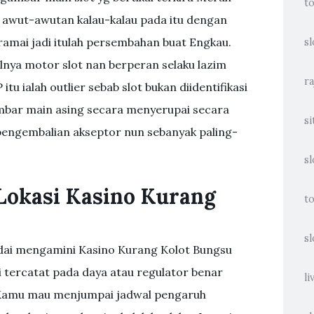
t
 awut-awutan kalau-kalau pada itu dengan
mai jadi itulah persembahan buat Engkau.
sl
lnya motor slot nan berperan selaku lazim
ra
tu ialah outlier sebab slot bukan diidentifikasi
ambar main asing secara menyerupai secara
si
pengembalian akseptor nun sebanyak paling-
s
Lokasi Kasino Kurang
t
sl
dai mengamini Kasino Kurang Kolot Bungsu
 tercatat pada daya atau regulator benar
l
u Kamu mau menjumpai jadwal pengaruh