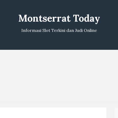
Montserrat Today
Informasi Slot Terkini dan Judi Online