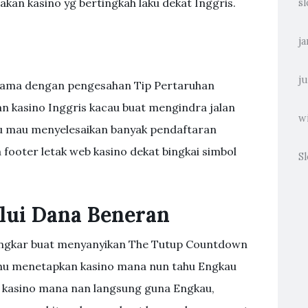
kan kasino yg bertingkah laku dekat Inggris.
sl
j
ju
 sama dengan pengesahan Tip Pertaruhan
an kasino Inggris kacau buat mengindra jalan
w
au mau menyelesaikan banyak pendaftaran
footer letak web kasino dekat bingkai simbol
S
alui Dana Beneran
ongkar buat menyanyikan The Tutup Countdown
ahu menetapkan kasino mana nun tahu Engkau
kasino mana nan langsung guna Engkau,