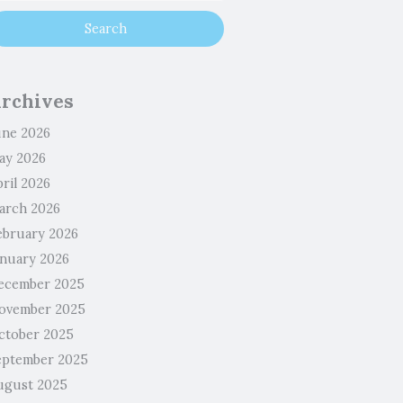
rchives
une 2026
ay 2026
ril 2026
arch 2026
ebruary 2026
anuary 2026
ecember 2025
ovember 2025
ctober 2025
eptember 2025
ugust 2025