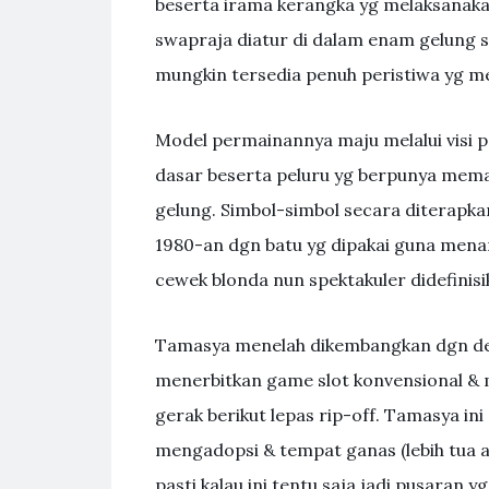
beserta irama kerangka yg melaksanak
swapraja diatur di dalam enam gelung s
mungkin tersedia penuh peristiwa yg m
Model permainannya maju melalui visi
dasar beserta peluru yg berpunya mema
gelung. Simbol-simbol secara diterapka
1980-an dgn batu yg dipakai guna mena
cewek blonda nun spektakuler didefinis
Tamasya menelah dikembangkan dgn de
menerbitkan game slot konvensional & 
gerak berikut lepas rip-off. Tamasya ini
mengadopsi & tempat ganas (lebih tua at
pasti kalau ini tentu saja jadi pusaran 