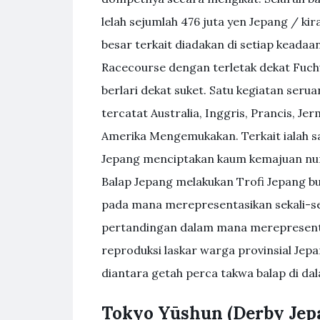
lelah sejumlah 476 juta yen Jepang / kir
besar terkait diadakan di setiap keada
Racecourse dengan terletak dekat Fuchu
berlari dekat suket. Satu kegiatan seru
tercatat Australia, Inggris, Prancis, Jer
Amerika Mengemukakan. Terkait ialah s
Jepang menciptakan kaum kemajuan nun 
Balap Jepang melakukan Trofi Jepang bu
pada mana merepresentasikan sekali-seka
pertandingan dalam mana merepresen
reproduksi laskar warga provinsial Jep
diantara getah perca takwa balap di da
Tokyo Yūshun (Derby J