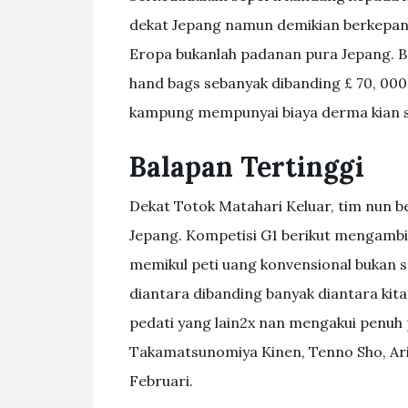
dekat Jepang namun demikian berkepanj
Eropa bukanlah padanan pura Jepang.
hand bags sebanyak dibanding £ 70, 00
kampung mempunyai biaya derma kian se
Balapan Tertinggi
Dekat Totok Matahari Keluar, tim nun 
Jepang. Kompetisi G1 berikut mengambi
memikul peti uang konvensional bukan se
diantara dibanding banyak diantara kit
pedati yang lain2x nan mengakui penuh
Takamatsunomiya Kinen, Tenno Sho, Ari
Februari.