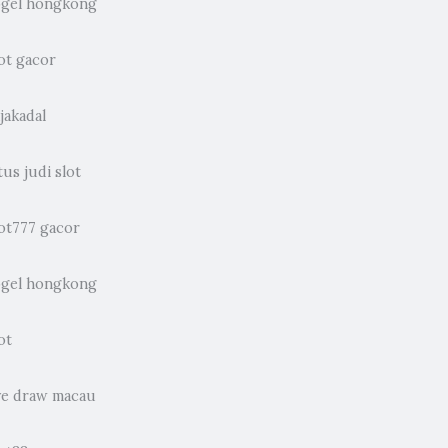
ogel hongkong
ot gacor
jakadal
tus judi slot
lot777 gacor
ogel hongkong
ot
ive draw macau