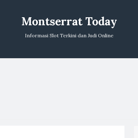
Montserrat Today
Informasi Slot Terkini dan Judi Online