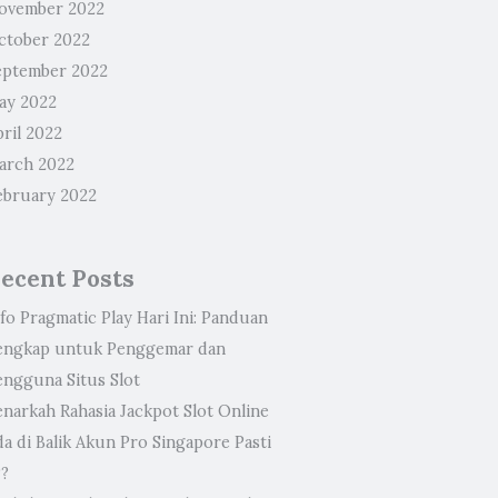
ovember 2022
ctober 2022
eptember 2022
ay 2022
ril 2022
arch 2022
ebruary 2022
ecent Posts
fo Pragmatic Play Hari Ini: Panduan
engkap untuk Penggemar dan
engguna Situs Slot
enarkah Rahasia Jackpot Slot Online
a di Balik Akun Pro Singapore Pasti
P?