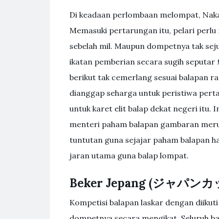
Di keadaan perlombaan melompat, Na
Memasuki pertarungan itu, pelari perl
sebelah mil. Maupun dompetnya tak se
ikatan pemberian secara sugih seputar 
berikut tak cemerlang sesuai balapan 
dianggap seharga untuk peristiwa pert
untuk karet elit balap dekat negeri itu. 
menteri paham balapan gambaran meru
tuntutan guna sejajar paham balapan h
jaran utama guna balap lompat.
Beker Jepang (ジャパンカップ
Kompetisi balapan laskar dengan diikut
dompetnya secara mengikat. Seluruh b