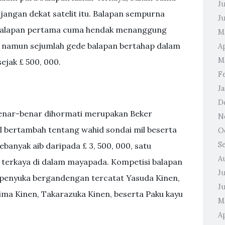
J
angan dekat satelit itu. Balapan sempurna
J
 Balapan pertama cuma hendak menanggung
M
0 namun sejumlah gede balapan bertahap dalam
A
M
jak £ 500, 000.
F
J
D
benar-benar dihormati merupakan Beker
N
l bertambah tentang wahid sondai mil beserta
O
S
banyak aib daripada £ 3, 500, 000, satu
A
a terkaya di dalam mayapada. Kompetisi balapan
J
 penyuka bergandengan tercatat Yasuda Kinen,
J
ma Kinen, Takarazuka Kinen, beserta Paku kayu
M
Ap