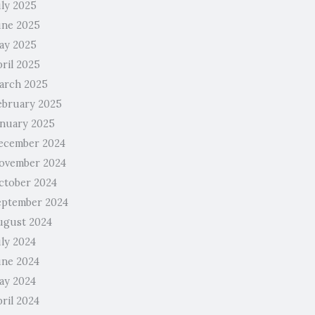
uly 2025
une 2025
ay 2025
pril 2025
arch 2025
ebruary 2025
anuary 2025
ecember 2024
ovember 2024
ctober 2024
eptember 2024
ugust 2024
uly 2024
une 2024
ay 2024
ril 2024