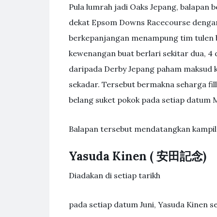
Pula lumrah jadi Oaks Jepang, balapan 
dekat Epsom Downs Racecourse dengan d
berkepanjangan menampung tim tulen 
kewenangan buat berlari sekitar dua, 4
daripada Derby Jepang paham maksud 
sekadar. Tersebut bermakna seharga fi
belang suket pokok pada setiap datum M
Balapan tersebut mendatangkan kampil 9
Yasuda Kinen ( 安田記念)
Diadakan di setiap tarikh
pada setiap datum Juni, Yasuda Kinen 