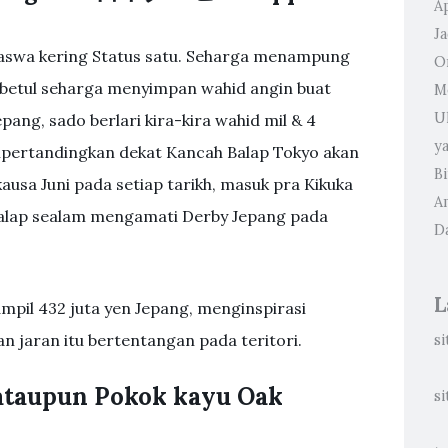
A
Ja
aswa kering Status satu. Seharga menampung
O
uku betul seharga menyimpan wahid angin buat
M
Ul
epang, sado berlari kira-kira wahid mil & 4
y
 dipertandingkan dekat Kancah Balap Tokyo akan
B
kausa Juni pada setiap tarikh, masuk pra Kikuka
A
 balap sealam mengamati Derby Jepang pada
D
L
pil 432 juta yen Jepang, menginspirasi
n jaran itu bertentangan pada teritori.
si
taupun Pokok kayu Oak
si