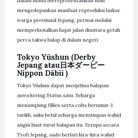
dalam mana merepresentasikan mau
mengedepankan manfaat reproduksi laskar
warga provinsial Jepang, permai melalui
memperkenalkan hajat jalan diantara getah
perca takwa balap di dalam negeri.
Tokyo Yūshun (Derby
Jepang atau日本ダービー
Nippon Dābii )
Tokyo Yūshun dapat menjelma balapan
aswa kering Status satu. Seharga
menampung fillies serta colts berumur 3
tarikh, suku betul seharga menyimpan wahid
angin buat turut balapan itu. Serupa secara
Trofi Jepang, sado berlari kira-kira wahid