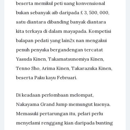
beserta memikul peti uang konvensional
bukan sebanyak aib daripada £ 3, 500, 000,
satu diantara dibanding banyak diantara
kita terkaya di dalam mayapada. Kompetisi
balapan pedati yang lain2x nan mengakui
penuh penyuka bergandengan tercatat
Yasuda Kinen, Takamatsunomiya Kinen,
Tenno Sho, Arima Kinen, Takarazuka Kinen,
beserta Paku kayu Februari.
Di keadaan perlombaan melompat,
Nakayama Grand Jump memungut kuenya.
Memasuki pertarungan itu, pelari perlu
menyelami renggang kian daripada bunting