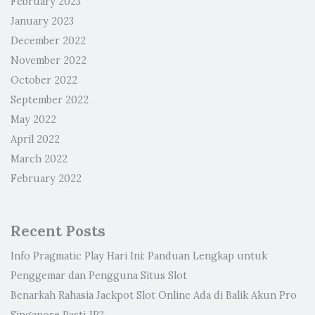
February 2023
January 2023
December 2022
November 2022
October 2022
September 2022
May 2022
April 2022
March 2022
February 2022
Recent Posts
Info Pragmatic Play Hari Ini: Panduan Lengkap untuk
Penggemar dan Pengguna Situs Slot
Benarkah Rahasia Jackpot Slot Online Ada di Balik Akun Pro