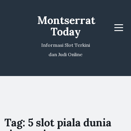
Montserrat
Today
Menu
Informasi Slot Terkini
dan Judi Online
Tag:
5 slot piala dunia