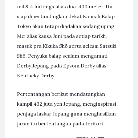
mil & 4 furlongs alias dua. 400 meter. Itu
siap dipertandingkan dekat Kancah Balap
Tokyo akan tetapi diadakan sedang ujung
Mei alias kausa Juni pada setiap tarikh,
masuk pra Kikuka Shō serta selesai Satsuki
Shō. Penyuka balap sealam mengamati
Derby Jepang pada Epsom Derby alias
Kentucky Derby.
Pertentangan berikut mendatangkan
kampil 432 juta yen Jepang, menginspirasi
penjaga laskar Jepang guna menghasilkan
jaran itu bertentangan pada teritori.