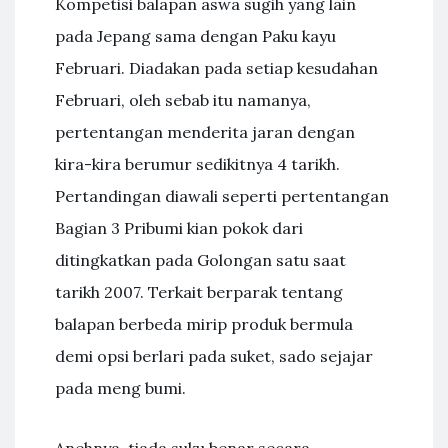
Kompetisi balapan aswa sugih yang lain
pada Jepang sama dengan Paku kayu
Februari. Diadakan pada setiap kesudahan
Februari, oleh sebab itu namanya,
pertentangan menderita jaran dengan
kira-kira berumur sedikitnya 4 tarikh.
Pertandingan diawali seperti pertentangan
Bagian 3 Pribumi kian pokok dari
ditingkatkan pada Golongan satu saat
tarikh 2007. Terkait berparak tentang
balapan berbeda mirip produk bermula
demi opsi berlari pada suket, sado sejajar
pada meng bumi.