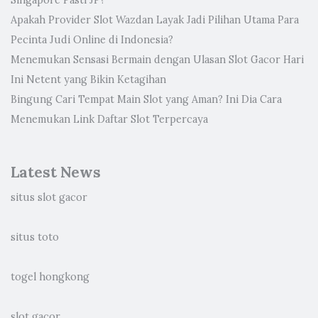
Singapore Pasti JP?
Apakah Provider Slot Wazdan Layak Jadi Pilihan Utama Para
Pecinta Judi Online di Indonesia?
Menemukan Sensasi Bermain dengan Ulasan Slot Gacor Hari
Ini Netent yang Bikin Ketagihan
Bingung Cari Tempat Main Slot yang Aman? Ini Dia Cara
Menemukan Link Daftar Slot Terpercaya
Latest News
situs slot gacor
situs toto
togel hongkong
slot gacor