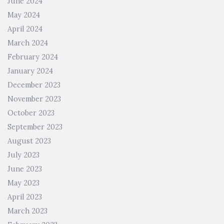
June 2024
May 2024
April 2024
March 2024
February 2024
January 2024
December 2023
November 2023
October 2023
September 2023
August 2023
July 2023
June 2023
May 2023
April 2023
March 2023