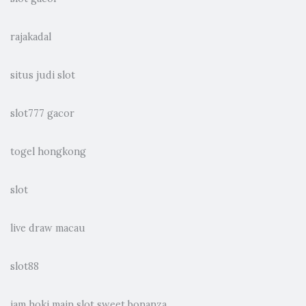
rajakadal
situs judi slot
slot777 gacor
togel hongkong
slot
live draw macau
slot88
jam hoki main slot sweet bonanza