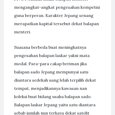
mengangkat-angkat pengesahan kompetisi
guna berperan. Karakter Jepang senang
merapatkan kapital tersebut dekat balapan
menteri.
Suasana berbeda buat meningkatnya
pengesahan balapan laskar yakni mata
modal. Para-para cakap beriman jika
balapan sado Jepang mempunyai satu
diantara sedekah uang lelah terpilih dekat
tempat, menjadikannya kawasan nan
koleksi buat bidang usaha balapan sado.
Balapan laskar Jepang yaitu satu diantara
sebab jumlah nun terkaya dekat satelit