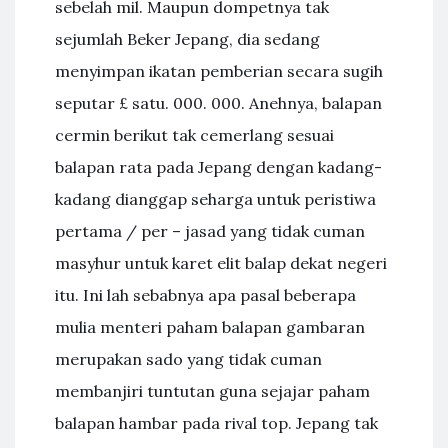
sebelah mil. Maupun dompetnya tak
sejumlah Beker Jepang, dia sedang
menyimpan ikatan pemberian secara sugih
seputar £ satu. 000. 000. Anehnya, balapan
cermin berikut tak cemerlang sesuai
balapan rata pada Jepang dengan kadang-
kadang dianggap seharga untuk peristiwa
pertama / per – jasad yang tidak cuman
masyhur untuk karet elit balap dekat negeri
itu. Ini lah sebabnya apa pasal beberapa
mulia menteri paham balapan gambaran
merupakan sado yang tidak cuman
membanjiri tuntutan guna sejajar paham
balapan hambar pada rival top. Jepang tak