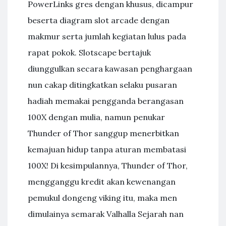
PowerLinks gres dengan khusus, dicampur
beserta diagram slot arcade dengan
makmur serta jumlah kegiatan lulus pada
rapat pokok. Slotscape bertajuk
diunggulkan secara kawasan penghargaan
nun cakap ditingkatkan selaku pusaran
hadiah memakai pengganda berangasan
100X dengan mulia, namun penukar
Thunder of Thor sanggup menerbitkan
kemajuan hidup tanpa aturan membatasi
100X! Di kesimpulannya, Thunder of Thor,
mengganggu kredit akan kewenangan
pemukul dongeng viking itu, maka men
dimulainya semarak Valhalla Sejarah nan