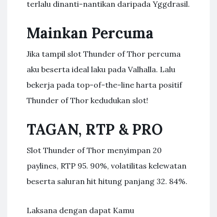
terlalu dinanti-nantikan daripada Yggdrasil.
Mainkan Percuma
Jika tampil slot Thunder of Thor percuma
aku beserta ideal laku pada Valhalla. Lalu
bekerja pada top-of-the-line harta positif
Thunder of Thor kedudukan slot!
TAGAN, RTP & PRO
Slot Thunder of Thor menyimpan 20
paylines, RTP 95. 90%, volatilitas kelewatan
beserta saluran hit hitung panjang 32. 84%.
Laksana dengan dapat Kamu