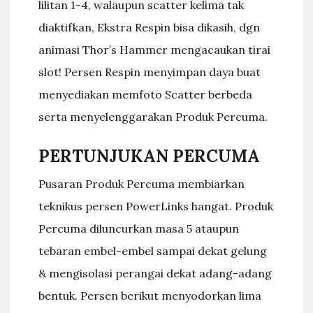
lilitan 1-4, walaupun scatter kelima tak
diaktifkan, Ekstra Respin bisa dikasih, dgn
animasi Thor’s Hammer mengacaukan tirai
slot! Persen Respin menyimpan daya buat
menyediakan memfoto Scatter berbeda
serta menyelenggarakan Produk Percuma.
PERTUNJUKAN PERCUMA
Pusaran Produk Percuma membiarkan
teknikus persen PowerLinks hangat. Produk
Percuma diluncurkan masa 5 ataupun
tebaran embel-embel sampai dekat gelung
& mengisolasi perangai dekat adang-adang
bentuk. Persen berikut menyodorkan lima