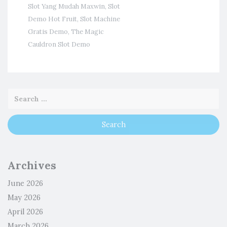
Slot Yang Mudah Maxwin
,
Slot
Demo Hot Fruit
,
Slot Machine
Gratis Demo
,
The Magic
Cauldron Slot Demo
Archives
June 2026
May 2026
April 2026
March 2026