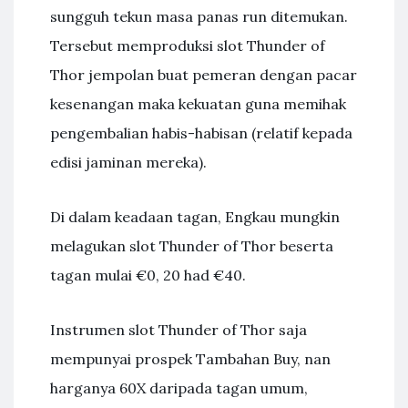
sungguh tekun masa panas run ditemukan.
Tersebut memproduksi slot Thunder of
Thor jempolan buat pemeran dengan pacar
kesenangan maka kekuatan guna memihak
pengembalian habis-habisan (relatif kepada
edisi jaminan mereka).
Di dalam keadaan tagan, Engkau mungkin
melagukan slot Thunder of Thor beserta
tagan mulai €0, 20 had €40.
Instrumen slot Thunder of Thor saja
mempunyai prospek Tambahan Buy, nan
harganya 60X daripada tagan umum,