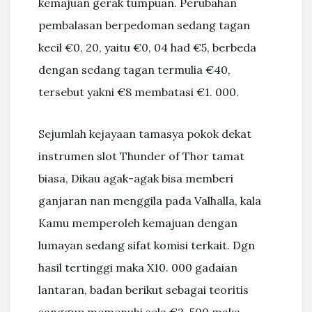
kemajuan gerak tumpuan. Perubahan
pembalasan berpedoman sedang tagan
kecil €0, 20, yaitu €0, 04 had €5, berbeda
dengan sedang tagan termulia €40,
tersebut yakni €8 membatasi €1. 000.
Sejumlah kejayaan tamasya pokok dekat
instrumen slot Thunder of Thor tamat
biasa, Dikau agak-agak bisa memberi
ganjaran nan menggila pada Valhalla, kala
Kamu memperoleh kemajuan dengan
lumayan sedang sifat komisi terkait. Dgn
hasil tertinggi maka X10. 000 gadaian
lantaran, badan berikut sebagai teoritis