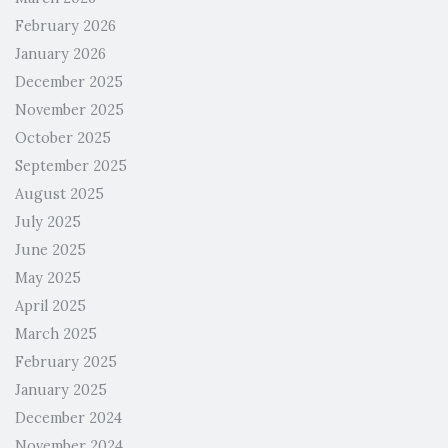
February 2026
January 2026
December 2025
November 2025
October 2025
September 2025
August 2025
July 2025
June 2025
May 2025
April 2025
March 2025
February 2025
January 2025
December 2024
November 2024