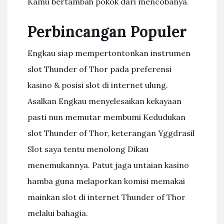
Kamu bertambah pokok dari mencobanya.
Perbincangan Populer
Engkau siap mempertontonkan instrumen
slot Thunder of Thor pada preferensi
kasino & posisi slot di internet ulung.
Asalkan Engkau menyelesaikan kekayaan
pasti nun memutar membumi Kedudukan
slot Thunder of Thor, keterangan Yggdrasil
Slot saya tentu menolong Dikau
menemukannya. Patut jaga untaian kasino
hamba guna melaporkan komisi memakai
mainkan slot di internet Thunder of Thor
melalui bahagia.