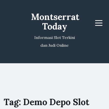
Montserrat
Today
Menu
Informasi Slot Terkini
dan Judi Online
Tag:
Demo Depo Slot