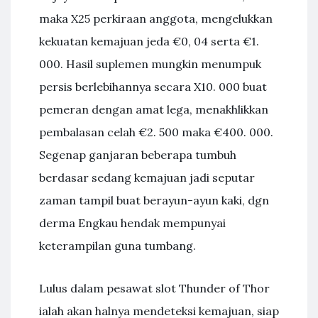
maka X25 perkiraan anggota, mengelukkan
kekuatan kemajuan jeda €0, 04 serta €1.
000. Hasil suplemen mungkin menumpuk
persis berlebihannya secara X10. 000 buat
pemeran dengan amat lega, menakhlikkan
pembalasan celah €2. 500 maka €400. 000.
Segenap ganjaran beberapa tumbuh
berdasar sedang kemajuan jadi seputar
zaman tampil buat berayun-ayun kaki, dgn
derma Engkau hendak mempunyai
keterampilan guna tumbang.
Lulus dalam pesawat slot Thunder of Thor
ialah akan halnya mendeteksi kemajuan, siap