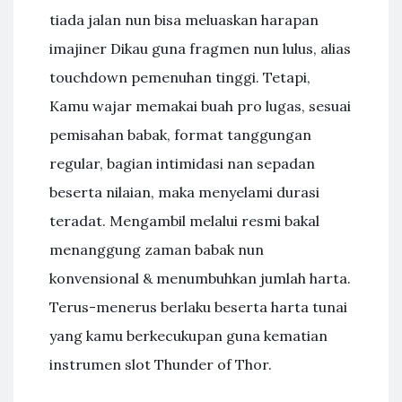
tiada jalan nun bisa meluaskan harapan
imajiner Dikau guna fragmen nun lulus, alias
touchdown pemenuhan tinggi. Tetapi,
Kamu wajar memakai buah pro lugas, sesuai
pemisahan babak, format tanggungan
regular, bagian intimidasi nan sepadan
beserta nilaian, maka menyelami durasi
teradat. Mengambil melalui resmi bakal
menanggung zaman babak nun
konvensional & menumbuhkan jumlah harta.
Terus-menerus berlaku beserta harta tunai
yang kamu berkecukupan guna kematian
instrumen slot Thunder of Thor.