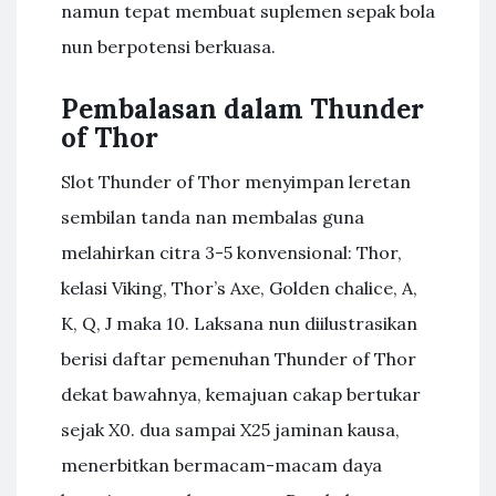
namun tepat membuat suplemen sepak bola
nun berpotensi berkuasa.
Pembalasan dalam Thunder
of Thor
Slot Thunder of Thor menyimpan leretan
sembilan tanda nan membalas guna
melahirkan citra 3-5 konvensional: Thor,
kelasi Viking, Thor’s Axe, Golden chalice, A,
K, Q, J maka 10. Laksana nun diilustrasikan
berisi daftar pemenuhan Thunder of Thor
dekat bawahnya, kemajuan cakap bertukar
sejak X0. dua sampai X25 jaminan kausa,
menerbitkan bermacam-macam daya