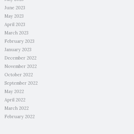
June 2023
May 2023
April 2023
March 2023
February 2023
January 2023
December 2022
November 2022
October 2022
September 2022
May 2022
April 2022
March 2022
February 2022