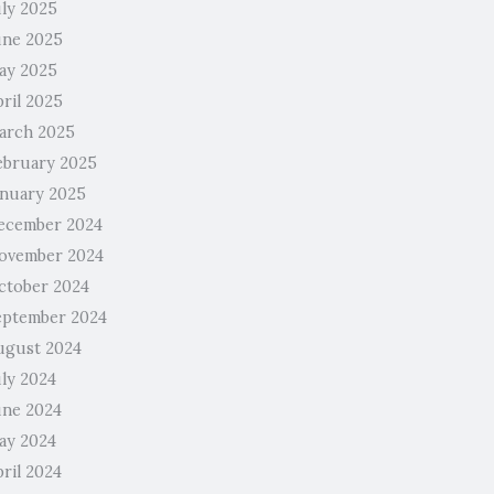
uly 2025
une 2025
ay 2025
pril 2025
arch 2025
ebruary 2025
anuary 2025
ecember 2024
ovember 2024
ctober 2024
eptember 2024
ugust 2024
uly 2024
une 2024
ay 2024
ril 2024