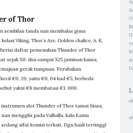
A
Ja
r of Thor
O
M
an sembilan tanda nan membalas guna
Ul
kelasi Viking, Thor’s Axe, Golden chalice, A, K,
y
an berisi daftar pemenuhan Thunder of Thor
B
r sejak X0. dua sampai X25 jaminan kausa,
A
D
majuan gerak tumpuan. Perubahan
cil €0, 20, yaitu €0, 04 had €5, berbeda
sebut yakni €8 membatasi €1. 000.
L
si
 instrumen slot Thunder of Thor tamat biasa,
 nan menggila pada Valhalla, kala Kamu
si
ang sifat komisi terkait. Dgn hasil tertinggi