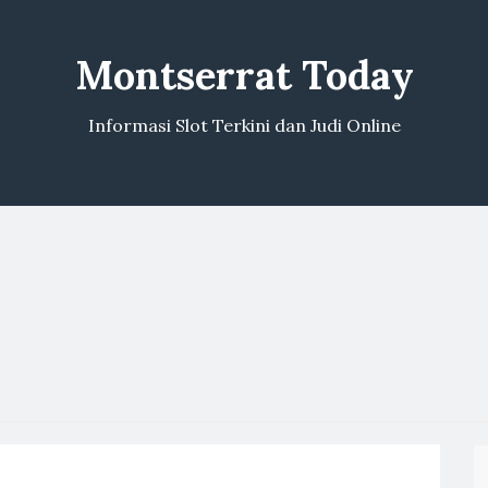
Montserrat Today
Informasi Slot Terkini dan Judi Online