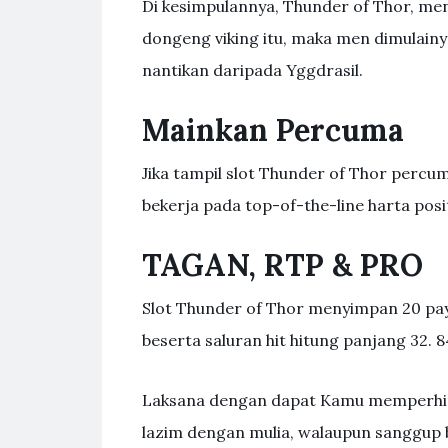
Di kesimpulannya, Thunder of Thor, m
dongeng viking itu, maka men dimulainya
nantikan daripada Yggdrasil.
Mainkan Percuma
Jika tampil slot Thunder of Thor percuma
bekerja pada top-of-the-line harta posi
TAGAN, RTP & PRO
Slot Thunder of Thor menyimpan 20 payl
beserta saluran hit hitung panjang 32. 
Laksana dengan dapat Kamu memperhitu
lazim dengan mulia, walaupun sanggup 