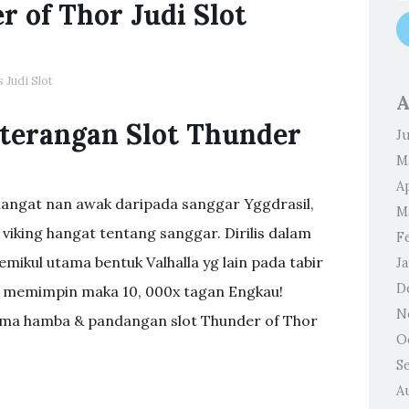
r of Thor Judi Slot
s Judi Slot
A
eterangan Slot Thunder
J
M
Ap
hangat nan awak daripada sanggar Yggdrasil,
M
iking hangat tentang sanggar. Dirilis dalam
F
ikul utama bentuk Valhalla yg lain pada tabir
J
D
at memimpin maka 10, 000x tagan Engkau!
N
cuma hamba & pandangan slot Thunder of Thor
O
S
A
T