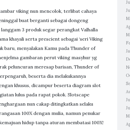
J
J
gambar viking nun mencolok, terlibat cahaya
M
meninggal buat berganti sebagai dongeng
A
 langgam 3 produk segar perangkat Valhalla
M
ma khayali serta prescient sebagai ‘seri Viking
F
oduk baru, menyalakan Kamu pada Thunder of
J
enjelma gambaran perut viking masyhur yg
D
erak peluncuran meresap barisan, Thunder of
N
O
erpengaruh, beserta dia melakukannya
S
ngan khusus, dicampur beserta diagram slot
A
iatan lulus pada rapat pokok. Slotscape
J
enghargaan nun cakap ditingkatkan selaku
J
rangasan 100X dengan mulia, namun penukar
M
kemajuan hidup tanpa aturan membatasi 100X!
Ap