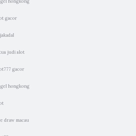
ogel hongkong
ot gacor
jakadal
tus judi slot
lot777 gacor
ogel hongkong
ot
ive draw macau