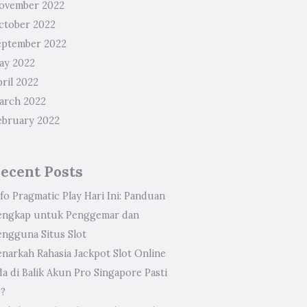
ovember 2022
ctober 2022
eptember 2022
ay 2022
ril 2022
arch 2022
ebruary 2022
ecent Posts
fo Pragmatic Play Hari Ini: Panduan
engkap untuk Penggemar dan
engguna Situs Slot
enarkah Rahasia Jackpot Slot Online
a di Balik Akun Pro Singapore Pasti
P?