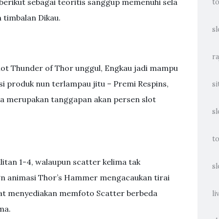
berikut sebagai teoritis sanggup memenuhi sela
t
timbalan Dikau.
sl
ra
slot Thunder of Thor unggul, Engkau jadi mampu
 produk nun terlampau jitu – Premi Respins,
si
a merupakan tanggapan akan persen slot
s
t
itan 1-4, walaupun scatter kelima tak
sl
, dgn animasi Thor’s Hammer mengacaukan tirai
uat menyediakan memfoto Scatter berbeda
l
ma.