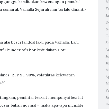
engganggu kredit akan kewenangan pemukul
M
F
 semarak Valhalla Sejarah nan terlalu dinanti-
J
D
N
O
 aku beserta ideal laku pada Valhalla. Lalu
S
tif Thunder of Thor kedudukan slot!
A
J
J
M
ines, RTP 95. 90%, volatilitas kelewatan
Ap
84%.
M
F
ngkan, pemintal terkait mempunyai bea hit
J
D
besar bukan normal – maka apa-apa memiliki