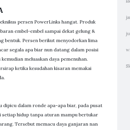
sl
A
j
knikus persen PowerLinks hangat. Produk
ebaran embel-embel sampai dekat gelung &
ju
g bentuk. Persen berikut menyodorkan lima
car segala apa biar nun datang dalam posisi
w
lu kemudian meluaskan daya pemenuhan.
S
ersirap ketika kesudahan kisaran memakai
da.
ipicu dalam ronde apa-apa biar, pada pusat
i setiap hidup tanpa aturan mampu bertukar
a garang. Tersebut memacu daya ganjaran nan