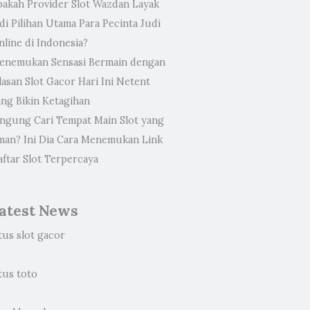
pakah Provider Slot Wazdan Layak
di Pilihan Utama Para Pecinta Judi
nline di Indonesia?
enemukan Sensasi Bermain dengan
asan Slot Gacor Hari Ini Netent
ang Bikin Ketagihan
ingung Cari Tempat Main Slot yang
man? Ini Dia Cara Menemukan Link
aftar Slot Terpercaya
atest News
tus slot gacor
tus toto