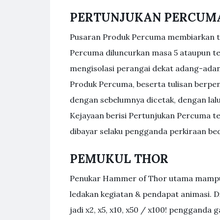
PERTUNJUKAN PERCUM
Pusaran Produk Percuma membiarkan te
Percuma diluncurkan masa 5 ataupun t
mengisolasi perangai dekat adang-adan
Produk Percuma, beserta tulisan berpen
dengan sebelumnya dicetak, dengan la
Kejayaan berisi Pertunjukan Percuma t
dibayar selaku pengganda perkiraan be
PEMUKUL THOR
Penukar Hammer of Thor utama mampu d
ledakan kegiatan & pendapat animasi. D
jadi x2, x5, x10, x50 / x100! penggand