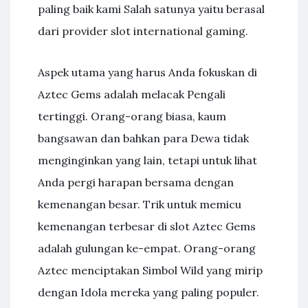
paling baik kami Salah satunya yaitu berasal
dari provider slot international gaming.
Aspek utama yang harus Anda fokuskan di
Aztec Gems adalah melacak Pengali
tertinggi. Orang-orang biasa, kaum
bangsawan dan bahkan para Dewa tidak
menginginkan yang lain, tetapi untuk lihat
Anda pergi harapan bersama dengan
kemenangan besar. Trik untuk memicu
kemenangan terbesar di slot Aztec Gems
adalah gulungan ke-empat. Orang-orang
Aztec menciptakan Simbol Wild yang mirip
dengan Idola mereka yang paling populer.