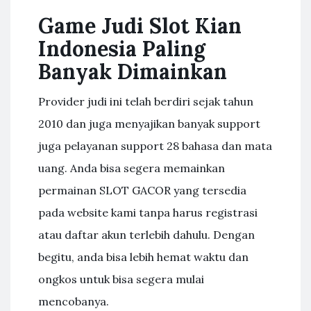
Game Judi Slot Kian
Indonesia Paling
Banyak Dimainkan
Provider judi ini telah berdiri sejak tahun
2010 dan juga menyajikan banyak support
juga pelayanan support 28 bahasa dan mata
uang. Anda bisa segera memainkan
permainan SLOT GACOR yang tersedia
pada website kami tanpa harus registrasi
atau daftar akun terlebih dahulu. Dengan
begitu, anda bisa lebih hemat waktu dan
ongkos untuk bisa segera mulai
mencobanya.