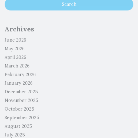
Archives
June 2026
May 2026
April 2026
March 2026
February 2026
January 2026
December 2025
November 2025
October 2025
September 2025
August 2025
July 2025