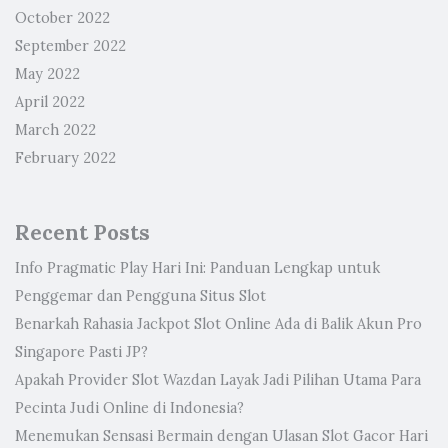
October 2022
September 2022
May 2022
April 2022
March 2022
February 2022
Recent Posts
Info Pragmatic Play Hari Ini: Panduan Lengkap untuk
Penggemar dan Pengguna Situs Slot
Benarkah Rahasia Jackpot Slot Online Ada di Balik Akun Pro
Singapore Pasti JP?
Apakah Provider Slot Wazdan Layak Jadi Pilihan Utama Para
Pecinta Judi Online di Indonesia?
Menemukan Sensasi Bermain dengan Ulasan Slot Gacor Hari