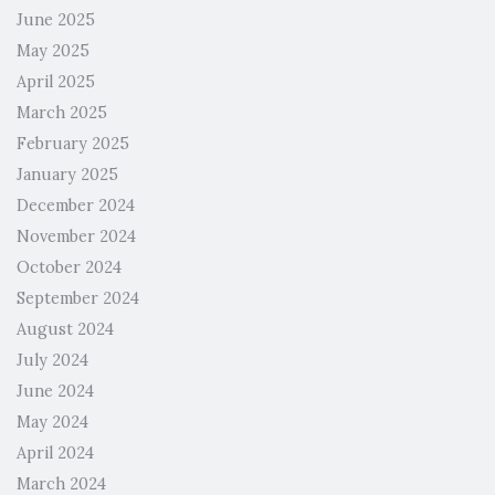
June 2025
May 2025
April 2025
March 2025
February 2025
January 2025
December 2024
November 2024
October 2024
September 2024
August 2024
July 2024
June 2024
May 2024
April 2024
March 2024