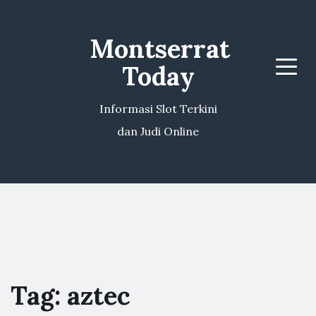
Montserrat
Today
Menu
Informasi Slot Terkini
dan Judi Online
Tag:
aztec