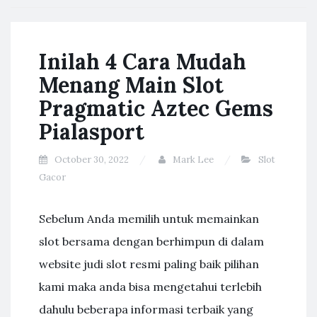
Inilah 4 Cara Mudah
Menang Main Slot
Pragmatic Aztec Gems
Pialasport
October 30, 2022
Mark Lee
Slot
Gacor
Sebelum Anda memilih untuk memainkan
slot bersama dengan berhimpun di dalam
website judi slot resmi paling baik pilihan
kami maka anda bisa mengetahui terlebih
dahulu beberapa informasi terbaik yang