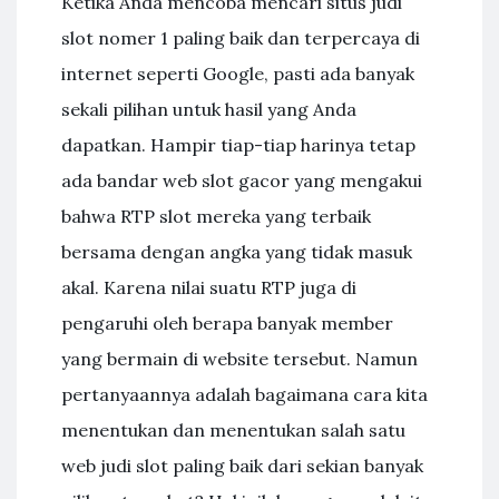
Ketika Anda mencoba mencari situs judi
slot nomer 1 paling baik dan terpercaya di
internet seperti Google, pasti ada banyak
sekali pilihan untuk hasil yang Anda
dapatkan. Hampir tiap-tiap harinya tetap
ada bandar web slot gacor yang mengakui
bahwa RTP slot mereka yang terbaik
bersama dengan angka yang tidak masuk
akal. Karena nilai suatu RTP juga di
pengaruhi oleh berapa banyak member
yang bermain di website tersebut. Namun
pertanyaannya adalah bagaimana cara kita
menentukan dan menentukan salah satu
web judi slot paling baik dari sekian banyak