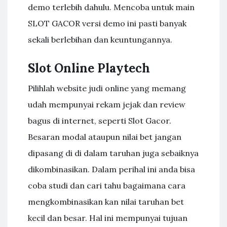
demo terlebih dahulu. Mencoba untuk main
SLOT GACOR versi demo ini pasti banyak
sekali berlebihan dan keuntungannya.
Slot Online Playtech
Pilihlah website judi online yang memang
udah mempunyai rekam jejak dan review
bagus di internet, seperti Slot Gacor.
Besaran modal ataupun nilai bet jangan
dipasang di di dalam taruhan juga sebaiknya
dikombinasikan. Dalam perihal ini anda bisa
coba studi dan cari tahu bagaimana cara
mengkombinasikan kan nilai taruhan bet
kecil dan besar. Hal ini mempunyai tujuan