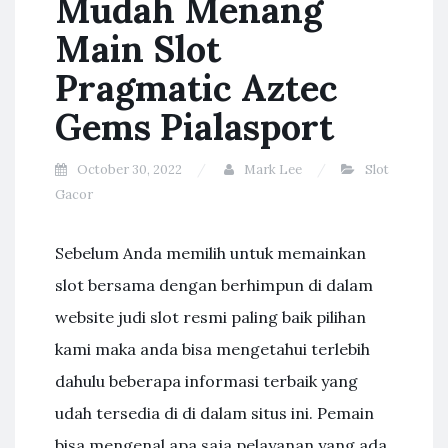
Mudah Menang
Main Slot
Pragmatic Aztec
Gems Pialasport
October 30, 2022
Mark Lee
Slot
Gacor
Sebelum Anda memilih untuk memainkan
slot bersama dengan berhimpun di dalam
website judi slot resmi paling baik pilihan
kami maka anda bisa mengetahui terlebih
dahulu beberapa informasi terbaik yang
udah tersedia di di dalam situs ini. Pemain
bisa mengenal apa saja pelayanan yang ada