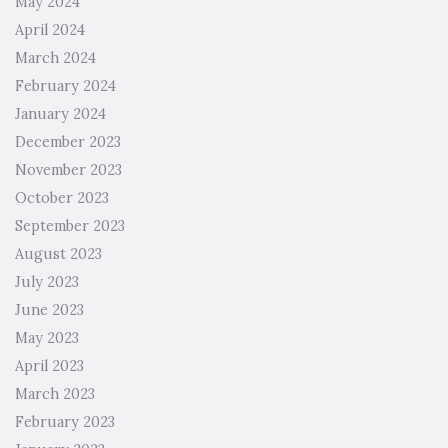
May 2024
April 2024
March 2024
February 2024
January 2024
December 2023
November 2023
October 2023
September 2023
August 2023
July 2023
June 2023
May 2023
April 2023
March 2023
February 2023