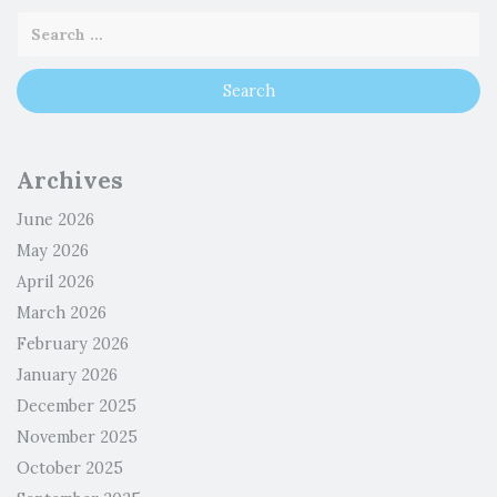
Archives
June 2026
May 2026
April 2026
March 2026
February 2026
January 2026
December 2025
November 2025
October 2025