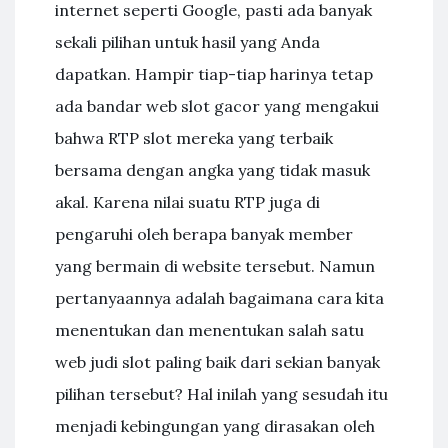
internet seperti Google, pasti ada banyak
sekali pilihan untuk hasil yang Anda
dapatkan. Hampir tiap-tiap harinya tetap
ada bandar web slot gacor yang mengakui
bahwa RTP slot mereka yang terbaik
bersama dengan angka yang tidak masuk
akal. Karena nilai suatu RTP juga di
pengaruhi oleh berapa banyak member
yang bermain di website tersebut. Namun
pertanyaannya adalah bagaimana cara kita
menentukan dan menentukan salah satu
web judi slot paling baik dari sekian banyak
pilihan tersebut? Hal inilah yang sesudah itu
menjadi kebingungan yang dirasakan oleh