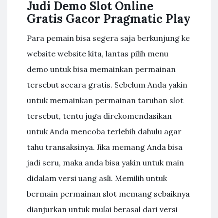
Judi Demo Slot Online
Gratis Gacor Pragmatic Play
Para pemain bisa segera saja berkunjung ke
website website kita, lantas pilih menu
demo untuk bisa memainkan permainan
tersebut secara gratis. Sebelum Anda yakin
untuk memainkan permainan taruhan slot
tersebut, tentu juga direkomendasikan
untuk Anda mencoba terlebih dahulu agar
tahu transaksinya. Jika memang Anda bisa
jadi seru, maka anda bisa yakin untuk main
didalam versi uang asli. Memilih untuk
bermain permainan slot memang sebaiknya
dianjurkan untuk mulai berasal dari versi