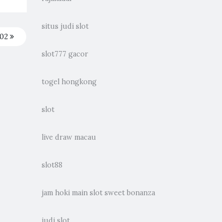
situs judi slot
A02
slot777 gacor
togel hongkong
slot
live draw macau
slot88
jam hoki main slot sweet bonanza
judi slot