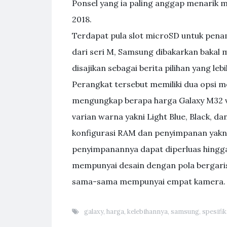
Ponsel yang ia paling anggap menarik 
2018.
Terdapat pula slot microSD untuk pen
dari seri M, Samsung dibakarkan bakal
disajikan sebagai berita pilihan yang l
Perangkat tersebut memiliki dua opsi 
mengungkap berapa harga Galaxy M32 ve
varian warna yakni Light Blue, Black, 
konfigurasi RAM dan penyimpanan yakni
penyimpanannya dapat diperluas hingg
mempunyai desain dengan pola bergaris.
sama-sama mempunyai empat kamera.
galaxy
,
harga
,
kelebihannya
,
samsung
,
spesifik