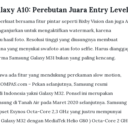
axy A10: Perebutan Juara Entry Leve
erkuat bersama fitur pintar seperti Bixby Vision dan juga 
enganjurkan untuk mengaktifkan watermark, karena
hasil foto. Resolusi tinggi yang diusungnya membuat
na yang menyukai swafoto atau foto selfie. Harus diangga
forma Samsung Galaxy M31 bukan yang paling kencang.
ahwa ada fitur yang mendukung perekaman slow motion,
 KOMPAS.com – Pekan selanjutnya, Samsung resmi
i Indonesia yakni Galaxy M32. Ponsel ini merupakan
amsung di Tanah Air pada Maret 2020 selanjutnya. Samsung
pset Exynos Octa-Core 2,3 GHz yang justru mempunyai
 Galaxy M32 dengan MediaTek Helio G80 ) Octa-Core 2 GH