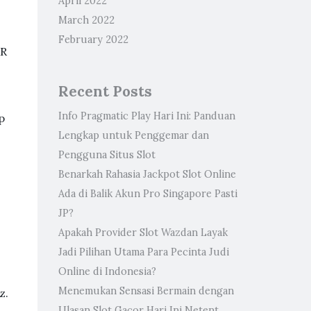
April 2022
l
March 2022
February 2022
AR
Recent Posts
Info Pragmatic Play Hari Ini: Panduan
p
Lengkap untuk Penggemar dan
Pengguna Situs Slot
Benarkah Rahasia Jackpot Slot Online
Ada di Balik Akun Pro Singapore Pasti
JP?
Apakah Provider Slot Wazdan Layak
Jadi Pilihan Utama Para Pecinta Judi
Online di Indonesia?
Menemukan Sensasi Bermain dengan
z.
Ulasan Slot Gacor Hari Ini Netent