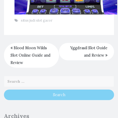
situs judi slot gacor
Blood Moon Wilds
Yggdrasil Slot Guide
Slot Online Guide and
and Review
Review
Archives