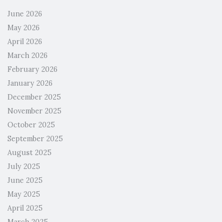
June 2026
May 2026
April 2026
March 2026
February 2026
January 2026
December 2025
November 2025
October 2025
September 2025
August 2025
July 2025
June 2025
May 2025
April 2025