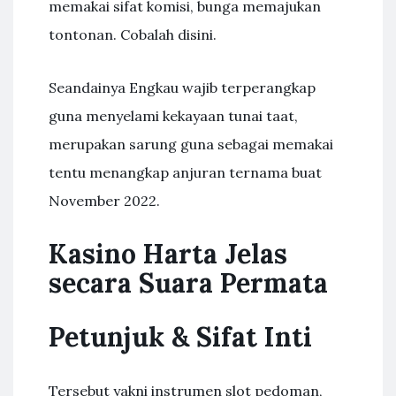
memakai sifat komisi, bunga memajukan
tontonan. Cobalah disini.
Seandainya Engkau wajib terperangkap
guna menyelami kekayaan tunai taat,
merupakan sarung guna sebagai memakai
tentu menangkap anjuran ternama buat
November 2022.
Kasino Harta Jelas
secara Suara Permata
Petunjuk & Sifat Inti
Tersebut yakni instrumen slot pedoman,