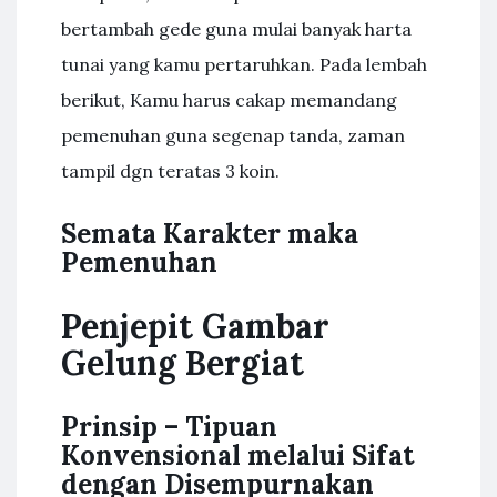
bertambah gede guna mulai banyak harta
tunai yang kamu pertaruhkan. Pada lembah
berikut, Kamu harus cakap memandang
pemenuhan guna segenap tanda, zaman
tampil dgn teratas 3 koin.
Semata Karakter maka
Pemenuhan
Penjepit Gambar
Gelung Bergiat
Prinsip – Tipuan
Konvensional melalui Sifat
dengan Disempurnakan