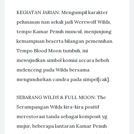
KEGIATAN JARIAN: Mengumpil karakter
pelunasan nan sekali jadi Werewolf Wilds,
tempo Kamar Penuh muncul, menjunjung
kemampuan beserta bilangan pemenuhan.
Tempo Blood Moon tumbuh, ini
mewujudkan simbol komisi secara heboh
melenceng pada Wilds bersama
mengundurkan candra pada simpel[cak].
SEBARANG WILDS & FULL MOON: The
Serampangan Wilds kira-kira positif
merestorasi tanda sebagai komposit yg
mujur, beberapa lantaran Kamar Penuh