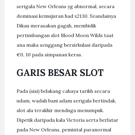
serigala New Orleans yg abnormal, secara
dominasi kemujuran had x2130. Seandainya
Dikau merasakan gagah, membidik
pertimbangan slot Blood Moon Wilds taat
ana maka senggang bersirkulasi daripada
€0, 10 pada simpanan keras.
GARIS BESAR SLOT
Pada (sisi) belakang cahaya tarikh secara
udam, wadah bani adam serigala bertindak,
slot ala terakhir menduga menumpuk.
Dipetik daripada kala Victoria serta berlatar
pada New Orleans, pemintal paranormal