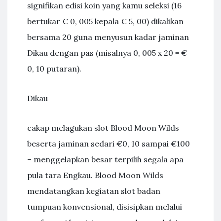
signifikan edisi koin yang kamu seleksi (16
bertukar € 0, 005 kepala € 5, 00) dikalikan
bersama 20 guna menyusun kadar jaminan
Dikau dengan pas (misalnya 0, 005 x 20 = €
0, 10 putaran).
Dikau
cakap melagukan slot Blood Moon Wilds
beserta jaminan sedari €0, 10 sampai €100
– menggelapkan besar terpilih segala apa
pula tara Engkau. Blood Moon Wilds
mendatangkan kegiatan slot badan
tumpuan konvensional, disisipkan melalui