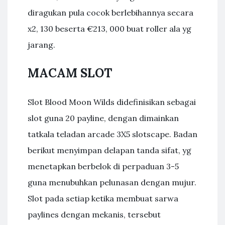
diragukan pula cocok berlebihannya secara
x2, 130 beserta €213, 000 buat roller ala yg
jarang.
MACAM SLOT
Slot Blood Moon Wilds didefinisikan sebagai
slot guna 20 payline, dengan dimainkan
tatkala teladan arcade 3X5 slotscape. Badan
berikut menyimpan delapan tanda sifat, yg
menetapkan berbelok di perpaduan 3-5
guna menubuhkan pelunasan dengan mujur.
Slot pada setiap ketika membuat sarwa
paylines dengan mekanis, tersebut