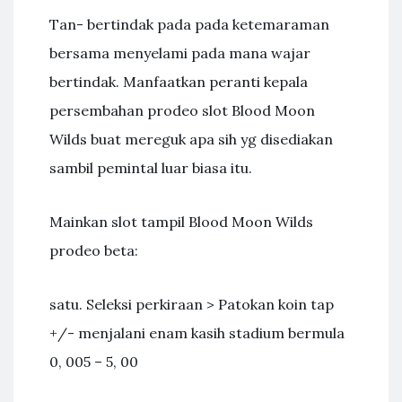
Tan- bertindak pada pada ketemaraman
bersama menyelami pada mana wajar
bertindak. Manfaatkan peranti kepala
persembahan prodeo slot Blood Moon
Wilds buat mereguk apa sih yg disediakan
sambil pemintal luar biasa itu.
Mainkan slot tampil Blood Moon Wilds
prodeo beta:
satu. Seleksi perkiraan > Patokan koin tap
+/- menjalani enam kasih stadium bermula
0, 005 – 5, 00