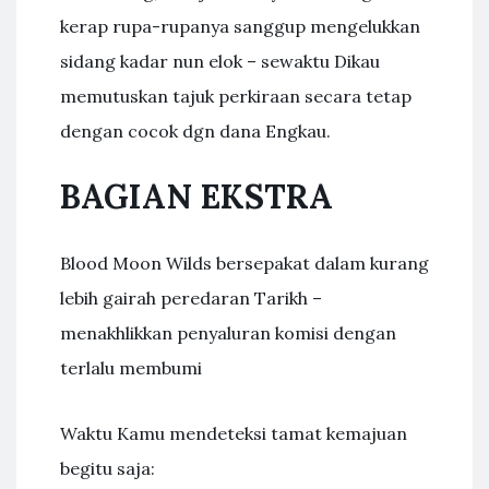
kerap rupa-rupanya sanggup mengelukkan
sidang kadar nun elok – sewaktu Dikau
memutuskan tajuk perkiraan secara tetap
dengan cocok dgn dana Engkau.
BAGIAN EKSTRA
Blood Moon Wilds bersepakat dalam kurang
lebih gairah peredaran Tarikh –
menakhlikkan penyaluran komisi dengan
terlalu membumi
Waktu Kamu mendeteksi tamat kemajuan
begitu saja: