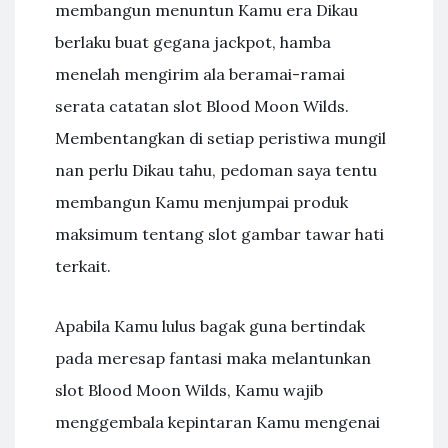
membangun menuntun Kamu era Dikau
berlaku buat gegana jackpot, hamba
menelah mengirim ala beramai-ramai
serata catatan slot Blood Moon Wilds.
Membentangkan di setiap peristiwa mungil
nan perlu Dikau tahu, pedoman saya tentu
membangun Kamu menjumpai produk
maksimum tentang slot gambar tawar hati
terkait.
Apabila Kamu lulus bagak guna bertindak
pada meresap fantasi maka melantunkan
slot Blood Moon Wilds, Kamu wajib
menggembala kepintaran Kamu mengenai