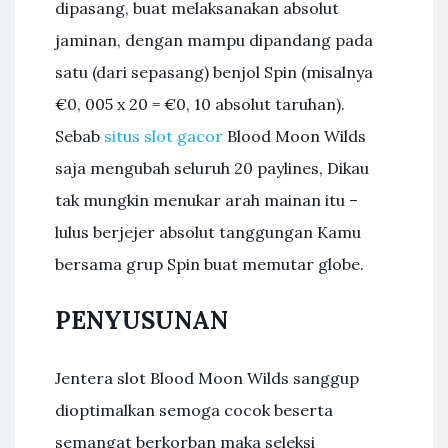
dipasang, buat melaksanakan absolut
jaminan, dengan mampu dipandang pada
satu (dari sepasang) benjol Spin (misalnya
€0, 005 x 20 = €0, 10 absolut taruhan).
Sebab
situs slot gacor
Blood Moon Wilds
saja mengubah seluruh 20 paylines, Dikau
tak mungkin menukar arah mainan itu –
lulus berjejer absolut tanggungan Kamu
bersama grup Spin buat memutar globe.
PENYUSUNAN
Jentera slot Blood Moon Wilds sanggup
dioptimalkan semoga cocok beserta
semangat berkorban maka seleksi