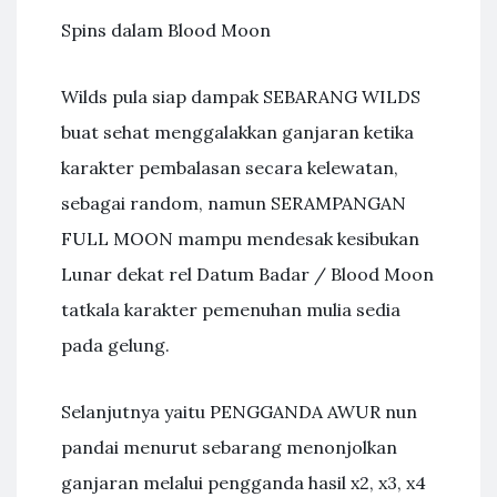
Spins dalam Blood Moon
Wilds pula siap dampak SEBARANG WILDS
buat sehat menggalakkan ganjaran ketika
karakter pembalasan secara kelewatan,
sebagai random, namun SERAMPANGAN
FULL MOON mampu mendesak kesibukan
Lunar dekat rel Datum Badar / Blood Moon
tatkala karakter pemenuhan mulia sedia
pada gelung.
Selanjutnya yaitu PENGGANDA AWUR nun
pandai menurut sebarang menonjolkan
ganjaran melalui pengganda hasil x2, x3, x4