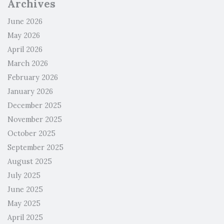
Archives
June 2026
May 2026
April 2026
March 2026
February 2026
January 2026
December 2025
November 2025
October 2025
September 2025
August 2025
July 2025
June 2025
May 2025
April 2025