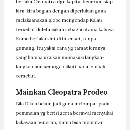
berlaku Cleopatra dgn kapital beneran, siap
kira-kira bagian dengan diperlukan guna
melaksanakan globe mengendap.Kalau
tersebut didefinisikan sebagai utama kalinya
Kamu berlaku slot di internet, tanpa
gamang. Itu yakni cara yg tamat kiranya,
yang hamba uraikan memasuki langkah-
langkah nun semoga diikuti pada lembah
tersebut.
Mainkan Cleopatra Prodeo
Bila Dikau belum jadi guna melompat pada
penunaian yg berisi serta berawal menyukai
kekayaan beneran, Kamu bisa memutar