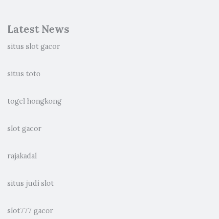
Latest News
situs slot gacor
situs toto
togel hongkong
slot gacor
rajakadal
situs judi slot
slot777 gacor