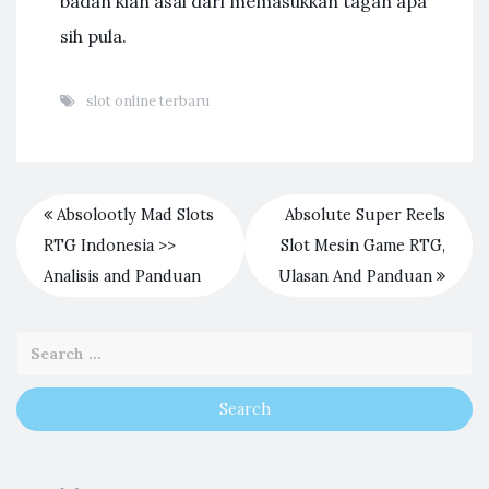
badan kian asal dari memasukkan tagan apa
sih pula.
slot online terbaru
Absolootly Mad Slots
Absolute Super Reels
RTG Indonesia >>
Slot Mesin Game RTG,
Analisis and Panduan
Ulasan And Panduan