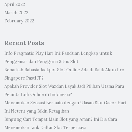
April 2022
March 2022
February 2022
Recent Posts
Info Pragmatic Play Hari Ini: Panduan Lengkap untuk
Penggemar dan Pengguna Situs Slot
Benarkah Rahasia Jackpot Slot Online Ada di Balik Akun Pro
Singapore Pasti JP?
Apakah Provider Slot Wazdan Layak Jadi Pilihan Utama Para
Pecinta Judi Online di Indonesia?
Menemukan Sensasi Bermain dengan Ulasan Slot Gacor Hari
Ini Netent yang Bikin Ketagihan
Bingung Cari Tempat Main Slot yang Aman? Ini Dia Cara
Menemukan Link Daftar Slot Terpercaya