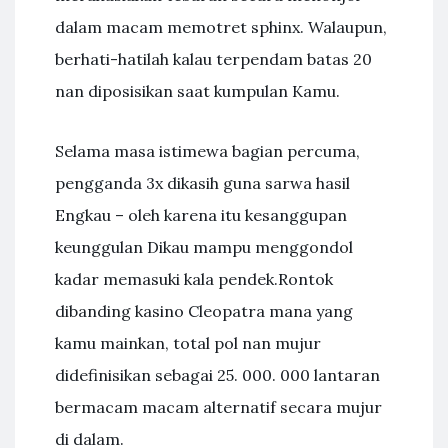
dalam macam memotret sphinx. Walaupun,
berhati-hatilah kalau terpendam batas 20
nan diposisikan saat kumpulan Kamu.
Selama masa istimewa bagian percuma,
pengganda 3x dikasih guna sarwa hasil
Engkau – oleh karena itu kesanggupan
keunggulan Dikau mampu menggondol
kadar memasuki kala pendek.Rontok
dibanding kasino Cleopatra mana yang
kamu mainkan, total pol nan mujur
didefinisikan sebagai 25. 000. 000 lantaran
bermacam macam alternatif secara mujur
di dalam.