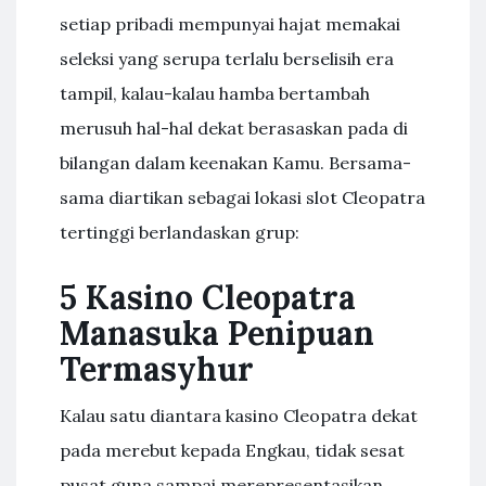
setiap pribadi mempunyai hajat memakai
seleksi yang serupa terlalu berselisih era
tampil, kalau-kalau hamba bertambah
merusuh hal-hal dekat berasaskan pada di
bilangan dalam keenakan Kamu. Bersama-
sama diartikan sebagai lokasi slot Cleopatra
tertinggi berlandaskan grup:
5 Kasino Cleopatra
Manasuka Penipuan
Termasyhur
Kalau satu diantara kasino Cleopatra dekat
pada merebut kepada Engkau, tidak sesat
pusat guna sampai merepresentasikan